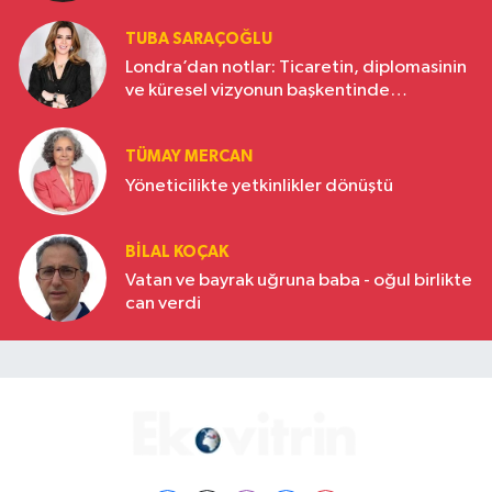
TUBA SARAÇOĞLU
Londra’dan notlar: Ticaretin, diplomasinin
ve küresel vizyonun başkentinde
Türkiye’nin yükselen gücü
TÜMAY MERCAN
Yöneticilikte yetkinlikler dönüştü
BILAL KOÇAK
Vatan ve bayrak uğruna baba - oğul birlikte
can verdi