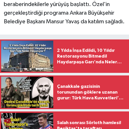
beraberindekilerle yürüyüş başlattı. Özel'in
gerçekleştirdiği programa Ankara Büyükşehir
Belediye Başkanı Mansur Yavaş da katılım sağladı.
2 Yılda İnşa Edildi, 10 Yıldır
Restorasyonu Bitmedi!
Haydarpaşa Garı'nda Neler
Yaşanıyor?
Çanakkale gazisinin
torunundan göklere uzanan
gurur: Türk Hava Kuvvetleri’nin
ilk kadın generali oldu
Salah sonrası Sörloth hamlesi!
Beşiktaş'ta taraftarı