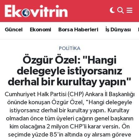
Güncel
Hava Durumu
Güncel
Ekonomi
Borsa Haberleri
İş Dünyası
Ekonomi
Trafik Durumu
POLITIKA
Borsa Haberleri
Süper Lig Puan Durumu ve Fikstür
Özgür Özel: "Hangi
delegeyle istiyorsanız
İş Dünyası
Tüm Manşetler
derhal bir kurultay yapın"
Lojistik
Son Dakika Haberleri
Cumhuriyet Halk Partisi (CHP) Ankara İl Başkanlığı
önünde konuşan Özgür Özel, "Hangi delegeyle
Otovitrin
Haber Arşivi
istiyorsanız derhal bir kurultay yapın. Kurultay
olmadan önce tüm üyeleri çağırın genel başkanın
Asayiş
kim olacağına 2 milyon CHP'li karar versin. Ön
seçimde yüzde 85'in altında oy alırsam göreve
Magazin