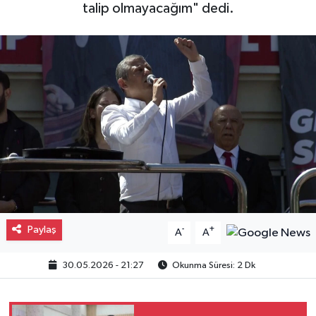
talip olmayacağım" dedi.
Gayrimenkul
Spor
Eğitim
Paylaş
-
+
A
A
30.05.2026 - 21:27
Okunma Süresi: 2 Dk