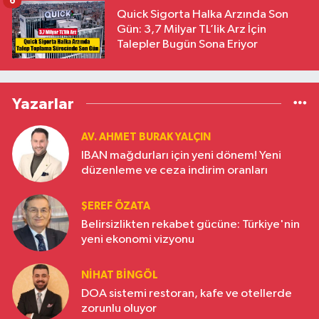
6
Quick Sigorta Halka Arzında Son
Gün: 3,7 Milyar TL’lik Arz İçin
Talepler Bugün Sona Eriyor
Yazarlar
AV. AHMET BURAK YALÇIN
IBAN mağdurları için yeni dönem! Yeni
düzenleme ve ceza indirim oranları
ŞEREF ÖZATA
Belirsizlikten rekabet gücüne: Türkiye'nin
yeni ekonomi vizyonu
NIHAT BINGÖL
DOA sistemi restoran, kafe ve otellerde
zorunlu oluyor