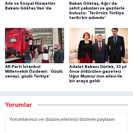
Aile ve Sosyal Hizmetler
Bakan Göktaş, Ağrı'da
Bakanı Göktaş Van'da
şehit yakınları ve gazilerle
buluştu: 'Terörsüz Türkiye
tarihi bir adımdır'
AK Parti İstanbul
Adalet Bakanı Gürlek, 33 yıl
Milletvekili Özdemir: 'Güçlü
önce öldürülen gazeteci
sanayi, güçlü Türkiye'
Uğur Mumcu'nun ailesi ile
bir araya geldi
Yorumlar