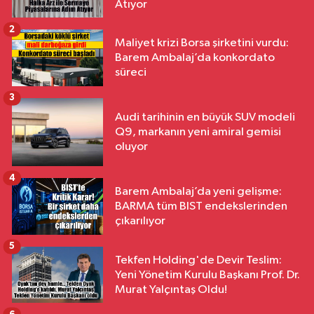
Atıyor
2
Maliyet krizi Borsa şirketini vurdu:
Barem Ambalaj’da konkordato
süreci
3
Audi tarihinin en büyük SUV modeli
Q9, markanın yeni amiral gemisi
oluyor
4
Barem Ambalaj’da yeni gelişme:
BARMA tüm BIST endekslerinden
çıkarılıyor
5
Tekfen Holding'de Devir Teslim:
Yeni Yönetim Kurulu Başkanı Prof. Dr.
Murat Yalçıntaş Oldu!