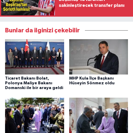
sakinleştirecek transfer planı
Bunlar da ilginizi çekebilir
Ticaret Bakanı Bolat,
MHP Kula İlçe Başkanı
Polonya Maliye Bakanı
Hüseyin Sönmez oldu
Domanski ile bir araya geldi