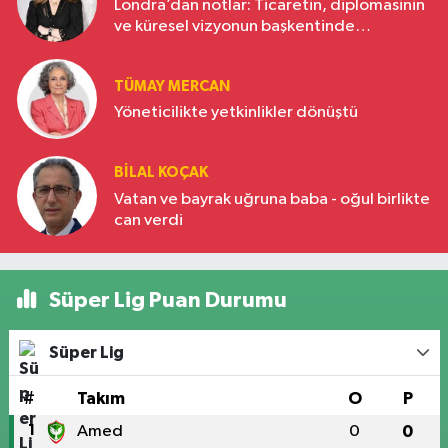
Londra’dan notlar: Ticaretin, diplomasinin
ve küresel vizyonun başkentinde
Türkiye’nin yükselen gücü
TÜMAY MERCAN
Yöneticilikte yetkinlikler dönüştü
BILAL KOÇAK
Vatan ve bayrak uğruna baba - oğul birlikte
can verdi
Süper Lig Puan Durumu
Süper Lig
#
Takım
O
P
1
Amed
0
0