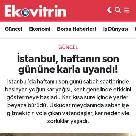
Güncel
Hava Durumu
Güncel
Ekonomi
Borsa Haberleri
İş Dünyası
Ekonomi
Trafik Durumu
GÜNCEL
Borsa Haberleri
Süper Lig Puan Durumu ve Fikstür
İstanbul, haftanın son
gününe karla uyandı!
İş Dünyası
Tüm Manşetler
İstanbul’da haftanın son günü sabah saatlerinde
Lojistik
Son Dakika Haberleri
başlayan yoğun kar yağışı, kent genelinde etkisini
göstermeye başladı. Kar, kısa süre içinde yerleri
Otovitrin
Haber Arşivi
beyaza bürüdü. Üsküdar meydanında sabah işe
gitmek için yola çıkan vatandaşlar, kar nedeniyle
Asayiş
zorluklar yaşadı.
Magazin