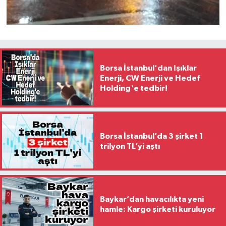
Borsa İstanbul'dan Işıklar
Enerji, CW Enerji ve Hedef
Holding'e tedbir!
Borsa İstanbul’da 3 şirket 1
trilyon TL’yi aştı
Baykar’dan havacılıkta yeni
hamle: Kargo şirketi kuruluyor