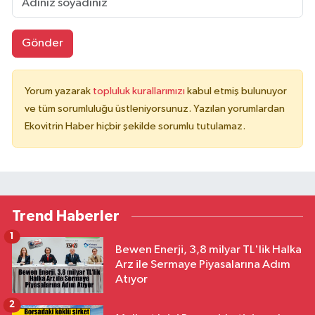
Gönder
Yorum yazarak
topluluk kurallarımızı
kabul etmiş bulunuyor
ve tüm sorumluluğu üstleniyorsunuz. Yazılan yorumlardan
Ekovitrin Haber hiçbir şekilde sorumlu tutulamaz.
Trend Haberler
1
Bewen Enerji, 3,8 milyar TL'lik Halka
Arz ile Sermaye Piyasalarına Adım
Atıyor
2