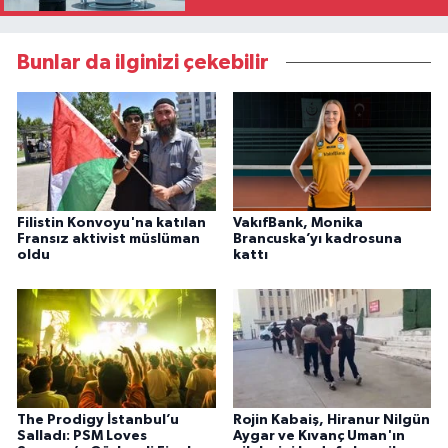
Bunlar da ilginizi çekebilir
Filistin Konvoyu'na katılan
VakıfBank, Monika
Fransız aktivist müslüman
Brancuska’yı kadrosuna
oldu
kattı
The Prodigy İstanbul’u
Rojin Kabaiş, Hiranur Nilgün
Salladı: PSM Loves
Aygar ve Kıvanç Uman'ın