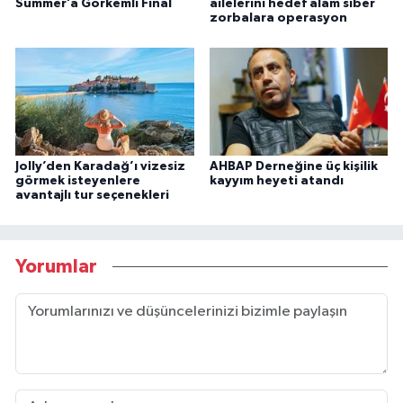
Summer’a Görkemli Final
ailelerini hedef alam siber
zorbalara operasyon
Jolly’den Karadağ’ı vizesiz
AHBAP Derneğine üç kişilik
görmek isteyenlere
kayyım heyeti atandı
avantajlı tur seçenekleri
Yorumlar