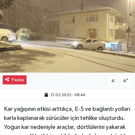
Gayrimenkul
Spor
Eğitim
Paylaş
-
+
A
A
21.02.2025 - 08:44
Kar yağışının etkisi arttıkça, E-5 ve bağlantı yolları
karla kaplanarak sürücüler için tehlike oluşturdu.
Yoğun kar nedeniyle araçlar, dörtlülerini yakarak