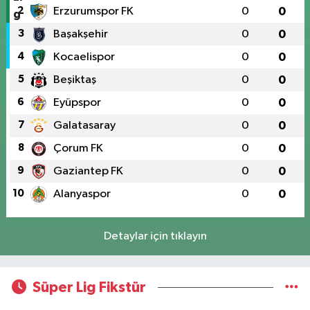
2
Erzurumspor FK
0
0
3
Başakşehir
0
0
4
Kocaelispor
0
0
5
Beşiktaş
0
0
6
Eyüpspor
0
0
7
Galatasaray
0
0
8
Çorum FK
0
0
9
Gaziantep FK
0
0
10
Alanyaspor
0
0
Detaylar için tıklayın
Süper Lig Fikstür