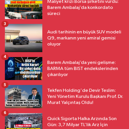
Maliyet krizi Borsa şirketini vurdu:
Barem Ambalaj’da konkordato
süreci
3
Audi tarihinin en büyük SUV modeli
Q9, markanın yeni amiral gemisi
oluyor
4
Barem Ambalaj’da yeni gelişme:
BARMA tüm BIST endekslerinden
çıkarılıyor
5
Tekfen Holding'de Devir Teslim:
Yeni Yönetim Kurulu Başkanı Prof. Dr.
Murat Yalçıntaş Oldu!
6
Quick Sigorta Halka Arzında Son
Gün: 3,7 Milyar TL’lik Arz İçin