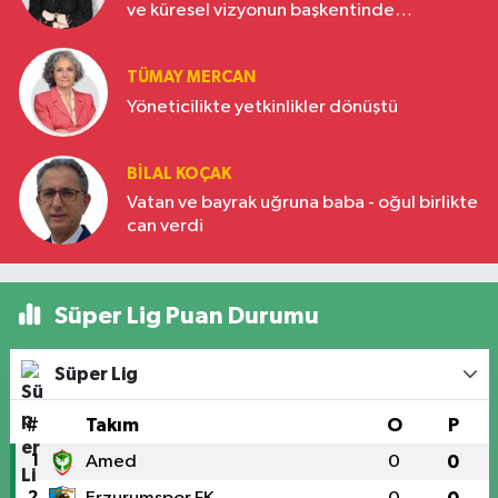
ve küresel vizyonun başkentinde
Türkiye’nin yükselen gücü
TÜMAY MERCAN
Yöneticilikte yetkinlikler dönüştü
BILAL KOÇAK
Vatan ve bayrak uğruna baba - oğul birlikte
can verdi
Süper Lig Puan Durumu
Süper Lig
#
Takım
O
P
1
Amed
0
0
2