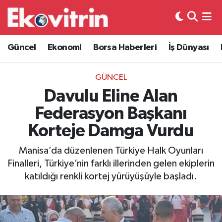
Güncel
Hava Durumu
Güncel
Ekonomi
Borsa Haberleri
İş Dünyası
Ekonomi
Trafik Durumu
GÜNCEL
Borsa Haberleri
Süper Lig Puan Durumu ve Fikstür
Davulu Eline Alan
Federasyon Başkanı
İş Dünyası
Tüm Manşetler
Korteje Damga Vurdu
Lojistik
Son Dakika Haberleri
Manisa’da düzenlenen Türkiye Halk Oyunları
Finalleri, Türkiye’nin farklı illerinden gelen ekiplerin
Otovitrin
Haber Arşivi
katıldığı renkli kortej yürüyüşüyle başladı.
Asayiş
Magazin