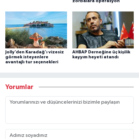
zorbalara operasyon
Jolly’den Karadağ’ı vizesiz
AHBAP Derneğine üç kişilik
görmek isteyenlere
kayyım heyeti atandı
avantajlı tur seçenekleri
Yorumlar