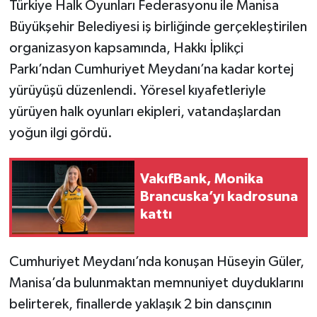
Türkiye Halk Oyunları Federasyonu ile Manisa
Büyükşehir Belediyesi iş birliğinde gerçekleştirilen
organizasyon kapsamında, Hakkı İplikçi
Parkı’ndan Cumhuriyet Meydanı’na kadar kortej
yürüyüşü düzenlendi. Yöresel kıyafetleriyle
yürüyen halk oyunları ekipleri, vatandaşlardan
yoğun ilgi gördü.
VakıfBank, Monika
Brancuska’yı kadrosuna
kattı
Cumhuriyet Meydanı’nda konuşan Hüseyin Güler,
Manisa’da bulunmaktan memnuniyet duyduklarını
belirterek, finallerde yaklaşık 2 bin dansçının