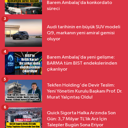
Barem Ambalaj’da konkordato
süreci
3
Audi tarihinin en büyük SUV modeli
Q9, markanın yeni amiral gemisi
oluyor
4
Barem Ambalaj’da yeni gelişme:
BARMA tüm BIST endekslerinden
çıkarılıyor
5
Tekfen Holding'de Devir Teslim:
Yeni Yönetim Kurulu Başkanı Prof. Dr.
Murat Yalçıntaş Oldu!
6
Quick Sigorta Halka Arzında Son
Gün: 3,7 Milyar TL’lik Arz İçin
Talepler Bugün Sona Eriyor