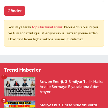
Gönder
Yorum yazarak
topluluk kurallarımızı
kabul etmiş bulunuyor
ve tüm sorumluluğu üstleniyorsunuz. Yazılan yorumlardan
Ekovitrin Haber hiçbir şekilde sorumlu tutulamaz.
Trend Haberler
1
Bewen Enerji, 3,8 milyar TL'lik Halka
Arz ile Sermaye Piyasalarına Adım
Atıyor
2
Maliyet krizi Borsa şirketini vurdu: