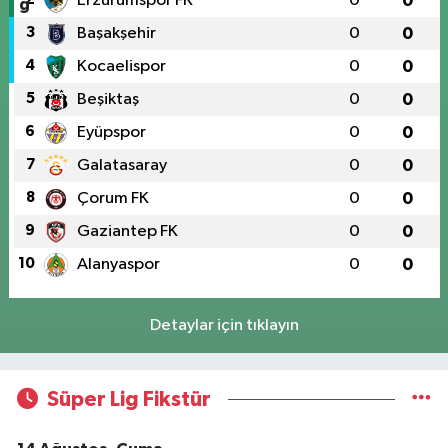
Erzurumspor FK
0
0
3
Başakşehir
0
0
4
Kocaelispor
0
0
5
Beşiktaş
0
0
6
Eyüpspor
0
0
7
Galatasaray
0
0
8
Çorum FK
0
0
9
Gaziantep FK
0
0
10
Alanyaspor
0
0
Detaylar için tıklayın
Süper Lig Fikstür