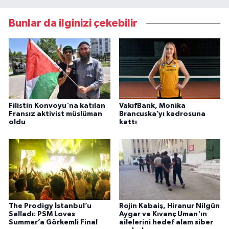
Bunlar da ilginizi çekebilir
Filistin Konvoyu'na katılan
VakıfBank, Monika
Fransız aktivist müslüman
Brancuska’yı kadrosuna
oldu
kattı
The Prodigy İstanbul’u
Rojin Kabaiş, Hiranur Nilgün
Salladı: PSM Loves
Aygar ve Kıvanç Uman'ın
Summer’a Görkemli Final
ailelerini hedef alam siber