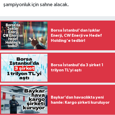
şampiyonluk için sahne alacak.
Borsa İstanbul'dan Işıklar
Enerji, CW Enerji ve Hedef
Holding'e tedbir!
Borsa İstanbul’da 3 şirket 1
trilyon TL’yi aştı
Baykar’dan havacılıkta yeni
hamle: Kargo şirketi kuruluyor