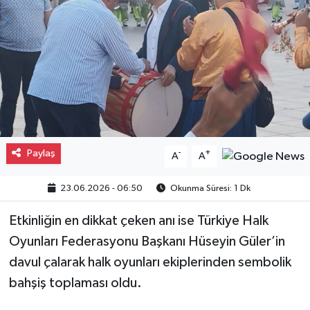
Gayrimenkul
Spor
Eğitim
Paylaş
-
+
A
A
23.06.2026 - 06:50
Okunma Süresi: 1 Dk
Etkinliğin en dikkat çeken anı ise Türkiye Halk
Oyunları Federasyonu Başkanı Hüseyin Güler’in
davul çalarak halk oyunları ekiplerinden sembolik
bahşiş toplaması oldu.