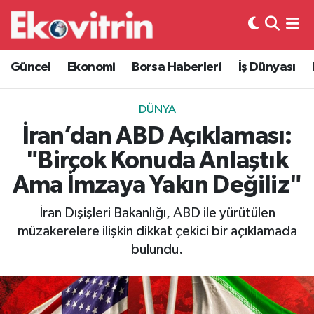
Güncel
Hava Durumu
Güncel
Ekonomi
Borsa Haberleri
İş Dünyası
Ekonomi
Trafik Durumu
DÜNYA
Borsa Haberleri
Süper Lig Puan Durumu ve Fikstür
İran’dan ABD Açıklaması:
"Birçok Konuda Anlaştık
İş Dünyası
Tüm Manşetler
Ama İmzaya Yakın Değiliz"
Lojistik
Son Dakika Haberleri
İran Dışişleri Bakanlığı, ABD ile yürütülen
müzakerelere ilişkin dikkat çekici bir açıklamada
Otovitrin
Haber Arşivi
bulundu.
Asayiş
Magazin