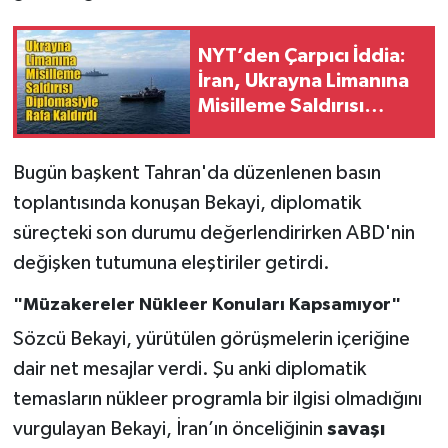
NYT’den Çarpıcı İddia:
İran, Ukrayna Limanına
Misilleme Saldırısı
Diplomasiyle Rafa
Kaldırdı
Bugün başkent Tahran'da düzenlenen basın
toplantısında konuşan Bekayi, diplomatik
süreçteki son durumu değerlendirirken ABD'nin
değişken tutumuna eleştiriler getirdi.
"Müzakereler Nükleer Konuları Kapsamıyor"
Sözcü Bekayi, yürütülen görüşmelerin içeriğine
dair net mesajlar verdi. Şu anki diplomatik
temasların nükleer programla bir ilgisi olmadığını
vurgulayan Bekayi, İran’ın önceliğinin
savaşı