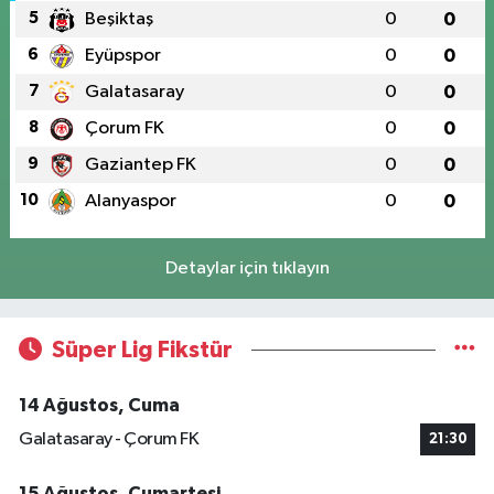
5
Beşiktaş
0
0
6
Eyüpspor
0
0
7
Galatasaray
0
0
8
Çorum FK
0
0
9
Gaziantep FK
0
0
10
Alanyaspor
0
0
Detaylar için tıklayın
Süper Lig Fikstür
14 Ağustos, Cuma
Galatasaray - Çorum FK
21:30
15 Ağustos, Cumartesi