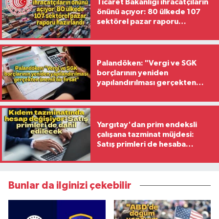
Ticaret Bakanlığı ihracatçıların
önünü açıyor: 80 ülkede 107
sektörel pazar raporu
hazırlandı
Palandöken: "Vergi ve SGK
borçlarının yeniden
yapılandırılması gerçekten
önemli bir fırsat"
Yargıtay'dan prim endeksli
çalışana tazminat müjdesi:
Satış primleri de hesaba
katılacak
Bunlar da ilginizi çekebilir