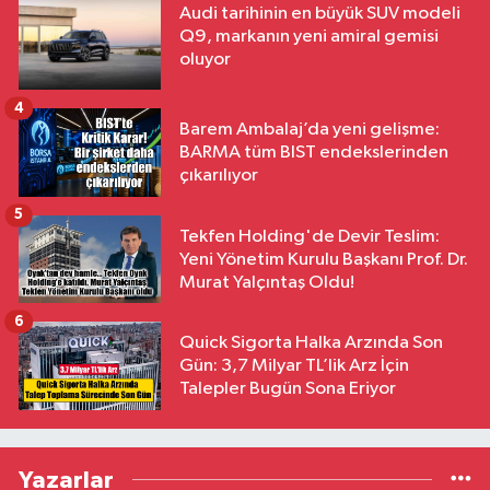
Audi tarihinin en büyük SUV modeli
Q9, markanın yeni amiral gemisi
oluyor
4
Barem Ambalaj’da yeni gelişme:
BARMA tüm BIST endekslerinden
çıkarılıyor
5
Tekfen Holding'de Devir Teslim:
Yeni Yönetim Kurulu Başkanı Prof. Dr.
Murat Yalçıntaş Oldu!
6
Quick Sigorta Halka Arzında Son
Gün: 3,7 Milyar TL’lik Arz İçin
Talepler Bugün Sona Eriyor
Yazarlar