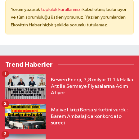
Yorum yazarak
topluluk kurallarımızı
kabul etmiş bulunuyor
ve tüm sorumluluğu üstleniyorsunuz. Yazılan yorumlardan
Ekovitrin Haber hiçbir şekilde sorumlu tutulamaz.
Trend Haberler
1
Bewen Enerji, 3,8 milyar TL'lik Halka
Arz ile Sermaye Piyasalarına Adım
Atıyor
2
Maliyet krizi Borsa şirketini vurdu:
Barem Ambalaj’da konkordato
süreci
3