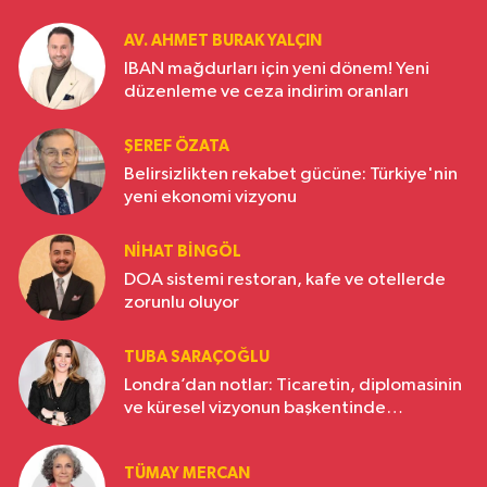
AV. AHMET BURAK YALÇIN
IBAN mağdurları için yeni dönem! Yeni
düzenleme ve ceza indirim oranları
ŞEREF ÖZATA
Belirsizlikten rekabet gücüne: Türkiye'nin
yeni ekonomi vizyonu
NIHAT BINGÖL
DOA sistemi restoran, kafe ve otellerde
zorunlu oluyor
TUBA SARAÇOĞLU
Londra’dan notlar: Ticaretin, diplomasinin
ve küresel vizyonun başkentinde
Türkiye’nin yükselen gücü
TÜMAY MERCAN