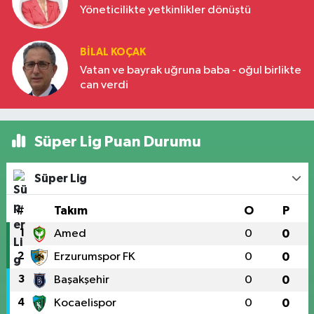
Yöneticilikte yetkinlikler dönüştü
BILAL KOÇAK
Vatan ve bayrak uğruna baba - oğul birlikte
can verdi
Süper Lig Puan Durumu
Süper Lig
#
Takım
O
P
1
Amed
0
0
2
Erzurumspor FK
0
0
3
Başakşehir
0
0
4
Kocaelispor
0
0