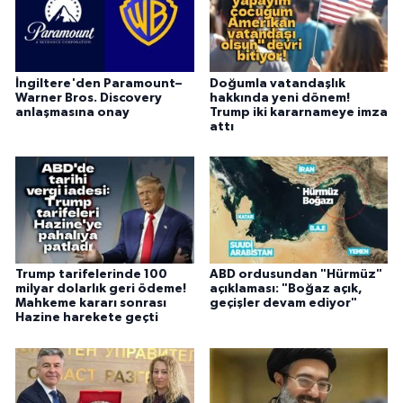
İngiltere'den Paramount–
Doğumla vatandaşlık
Warner Bros. Discovery
hakkında yeni dönem!
anlaşmasına onay
Trump iki kararnameye imza
attı
Trump tarifelerinde 100
ABD ordusundan "Hürmüz"
milyar dolarlık geri ödeme!
açıklaması: "Boğaz açık,
Mahkeme kararı sonrası
geçişler devam ediyor"
Hazine harekete geçti