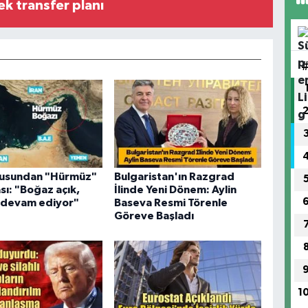
ek transfer planı
usundan "Hürmüz"
Bulgaristan'ın Razgrad
sı: "Boğaz açık,
İlinde Yeni Dönem: Aylin
r devam ediyor"
Baseva Resmi Törenle
Göreve Başladı
1