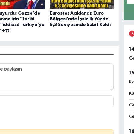
uyurdu: Gazze’de
Eurostat Açıklandı: Euro
anma için “tarihi
Bölgesi’nde İşsizlik Yüzde
 iddiası! Türkiye’ye
6,3 Seviyesinde Sabit Kaldı
 etti
1
Ga
1
Ko
Ka
Ge
Ga
1