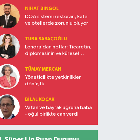
NIHAT BINGÖL
DOA sistemi restoran, kafe
ve otellerde zorunlu oluyor
TUBA SARAÇOĞLU
Londra’dan notlar: Ticaretin,
diplomasinin ve küresel
vizyonun başkentinde
Türkiye’nin yükselen gücü
TÜMAY MERCAN
Yöneticilikte yetkinlikler
dönüştü
BILAL KOÇAK
Vatan ve bayrak uğruna baba
- oğul birlikte can verdi
Süper Lig Puan Durumu