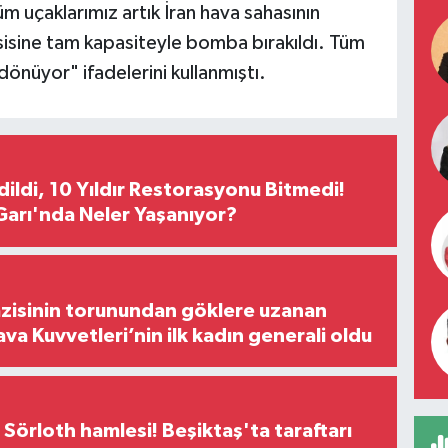
m uçaklarımız artık İran hava sahasının
isine tam kapasiteyle bomba bırakıldı. Tüm
dönüyor" ifadelerini kullanmıştı.
Edildi, 10 Yıldır Restorasyonu Bitmedi!
arı'nda Neler Yaşanıyor?
zisinin torunundan göklere uzanan
ava Kuvvetleri’nin ilk kadın generali oldu
 Sörloth hamlesi! Beşiktaş'ta taraftarı