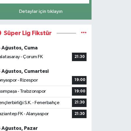
Detaylar için tıklayın
Süper Lig Fikstür
4 Ağustos, Cuma
latasaray - Çorum FK
21:30
5 Ağustos, Cumartesi
nyaspor - Rizespor
19:00
sımpaşa - Trabzonspor
19:00
nçlerbirliği S.K. - Fenerbahçe
21:30
ziantep FK - Alanyaspor
21:30
6 Ağustos, Pazar