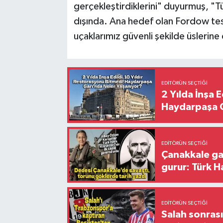
gerçekleştirdiklerini" duyurmuş, "Tü
dışında. Ana hedef olan Fordow tes
uçaklarımız güvenli şekilde üslerine 
EDITÖRÜN SEÇTIĞI
2 Yılda İnşa 
Haydarpaşa G
EDITÖRÜN SEÇTIĞI
Çanakkale ga
gurur: Türk H
EDITÖRÜN SEÇTIĞI
Salah sonrası