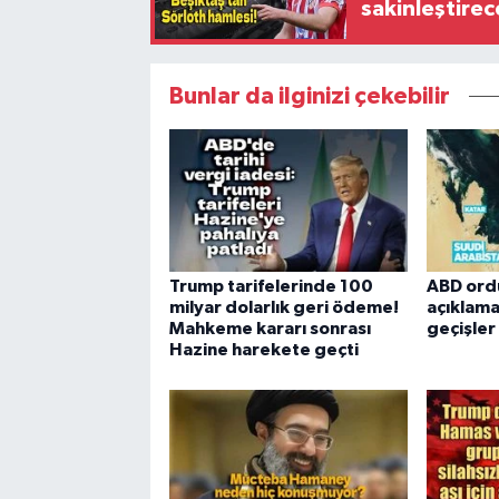
sakinleştirec
Bunlar da ilginizi çekebilir
Trump tarifelerinde 100
ABD ord
milyar dolarlık geri ödeme!
açıklama
Mahkeme kararı sonrası
geçişle
Hazine harekete geçti