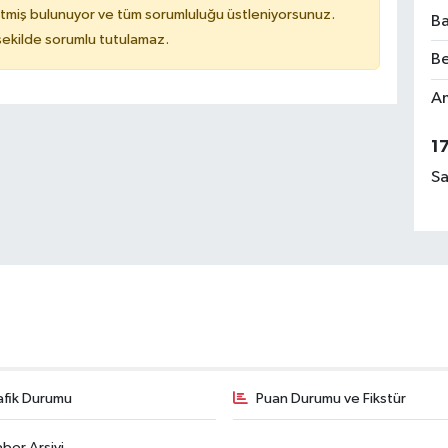
tmiş bulunuyor ve tüm sorumluluğu üstleniyorsunuz.
Ba
 şekilde sorumlu tutulamaz.
Be
Am
1
Sa
afik Durumu
Puan Durumu ve Fikstür
ber Arşivi