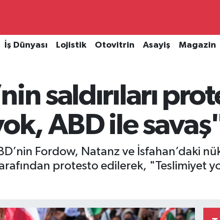
İş Dünyası
Lojistik
Otovitrin
Asayiş
Magazin
in saldırıları prot
yok, ABD ile savaş
BD’nin Fordow, Natanz ve İsfahan’daki nükl
ı tarafından protesto edilerek, "Teslimiyet y