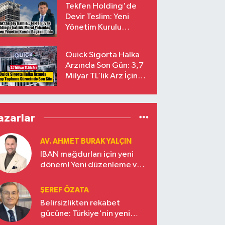
Tekfen Holding'de
Devir Teslim: Yeni
Yönetim Kurulu
Başkanı Prof. Dr. Murat
Yalçıntaş Oldu!
Quick Sigorta Halka
Arzında Son Gün: 3,7
Milyar TL’lik Arz İçin
Talepler Bugün Sona
Eriyor
azarlar
AV. AHMET BURAK YALÇIN
IBAN mağdurları için yeni
dönem! Yeni düzenleme ve
ceza indirim oranları
ŞEREF ÖZATA
Belirsizlikten rekabet
gücüne: Türkiye'nin yeni
ekonomi vizyonu