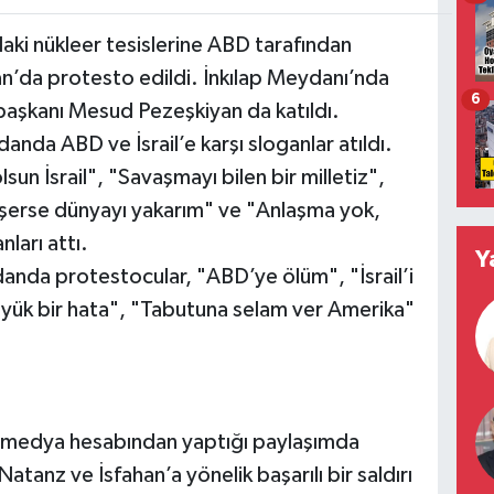
aki nükleer tesislerine ABD tarafından
an’da protesto edildi. İnkılap Meydanı’nda
6
aşkanı Mesud Pezeşkiyan da katıldı.
danda ABD ve İsrail’e karşı sloganlar atıldı.
un İsrail", "Savaşmayı bilen bir milletiz",
erse dünyayı yakarım" ve "Anlaşma yok,
ları attı.
Y
danda protestocular, "ABD’ye ölüm", "İsrail’i
üyük bir hata", "Tabutuna selam ver Amerika"
 medya hesabından yaptığı paylaşımda
atanz ve İsfahan’a yönelik başarılı bir saldırı