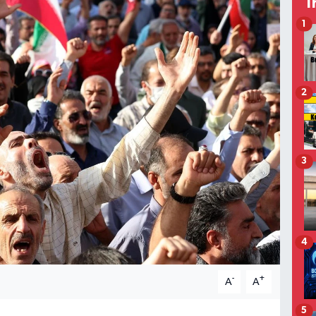
T
1
2
3
4
-
+
A
A
5