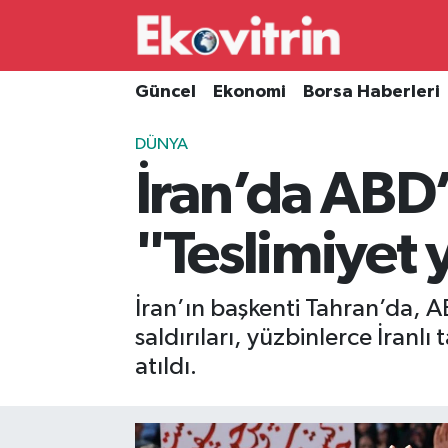
Güncel
Hava Durumu
Güncel
Ekonomi
Borsa Haberleri
Ekonomi
Trafik Durumu
DÜNYA
İran’da ABD’n
Borsa Haberleri
Süper Lig Puan Durumu ve Fikstür
İş Dünyası
Tüm Manşetler
"Teslimiyet 
Lojistik
Son Dakika Haberleri
İran’ın başkenti Tahran’da, A
Otovitrin
Haber Arşivi
saldırıları, yüzbinlerce İranl
atıldı.
Asayiş
Magazin