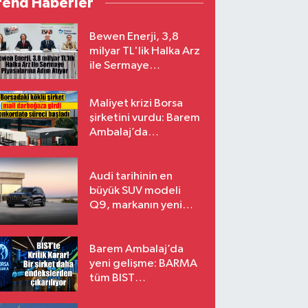
rend Haberler
Bewen Enerji, 3,8
milyar TL'lik Halka Arz
ile Sermaye
Piyasalarına Adım
Atıyor
Maliyet krizi Borsa
şirketini vurdu: Barem
Ambalaj’da
konkordato süreci
Audi tarihinin en
büyük SUV modeli
Q9, markanın yeni
amiral gemisi oluyor
Barem Ambalaj’da
yeni gelişme: BARMA
tüm BIST
endekslerinden
çıkarılıyor