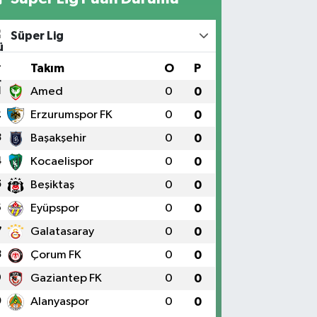
Süper Lig
#
Takım
O
P
1
Amed
0
0
2
Erzurumspor FK
0
0
3
Başakşehir
0
0
4
Kocaelispor
0
0
5
Beşiktaş
0
0
6
Eyüpspor
0
0
7
Galatasaray
0
0
8
Çorum FK
0
0
9
Gaziantep FK
0
0
0
Alanyaspor
0
0