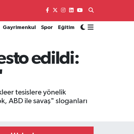
Gayrimenkul
Spor
Eğitim
esto edildi:
"
eer tesislere yönelik
ok, ABD ile savaş" sloganları