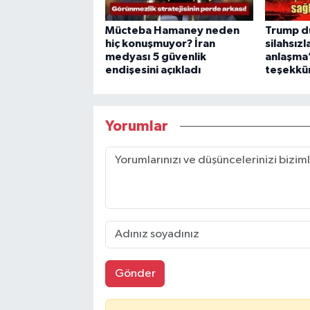
Mücteba Hamaney neden
Trump d
hiç konuşmuyor? İran
silahsızl
medyası 5 güvenlik
anlaşma”
endişesini açıkladı
teşekkür
Yorumlar
Gönder