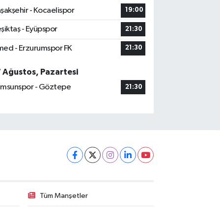
şakşehir - Kocaelispor
19:00
şiktaş - Eyüpspor
21:30
ed - Erzurumspor FK
21:30
7 Ağustos, Pazartesi
msunspor - Göztepe
21:30
Tüm Manşetler