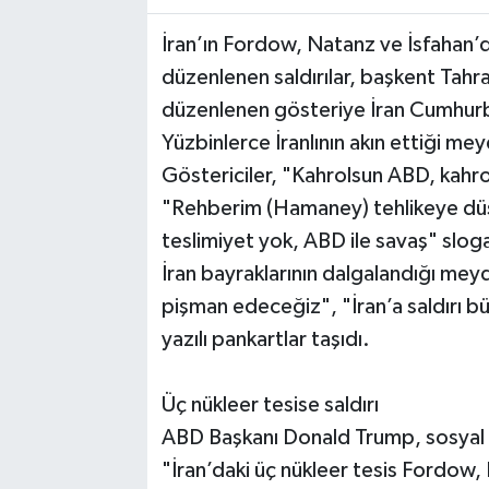
İran’ın Fordow, Natanz ve İsfahan’d
düzenlenen saldırılar, başkent Tahr
düzenlenen gösteriye İran Cumhurb
Yüzbinlerce İranlının akın ettiği mey
Göstericiler, "Kahrolsun ABD, kahrols
"Rehberim (Hamaney) tehlikeye düş
teslimiyet yok, ABD ile savaş" slogan
İran bayraklarının dalgalandığı mey
pişman edeceğiz", "İran’a saldırı b
yazılı pankartlar taşıdı.
Üç nükleer tesise saldırı
ABD Başkanı Donald Trump, sosyal
"İran’daki üç nükleer tesis Fordow, N