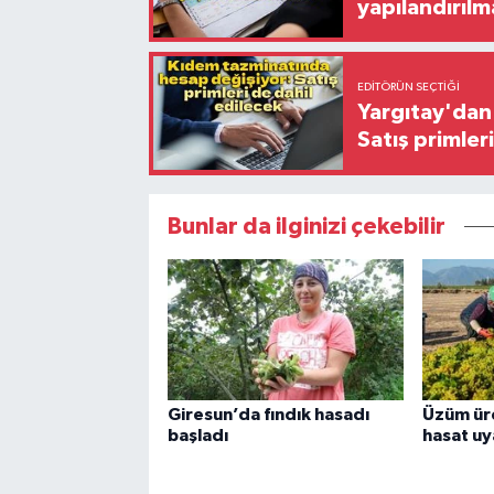
yapılandırılm
EDITÖRÜN SEÇTIĞI
Yargıtay'dan 
Satış primler
Bunlar da ilginizi çekebilir
Giresun’da fındık hasadı
Üzüm üre
başladı
hasat uya