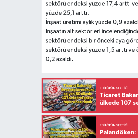
sektörü endeksi yüzde 17,4 arttı ve 
yüzde 25,1 arttı.
İnşaat üretimi aylık yüzde 0,9 azald
İnşaatın alt sektörleri incelendiğin
sektörü endeksi bir önceki aya göre 
sektörü endeksi yüzde 1,5 arttı ve 
0,2 azaldı.
EDITÖRÜN SEÇTIĞI
Ticaret Bakan
ülkede 107 s
EDITÖRÜN SEÇTIĞI
Palandöken: 