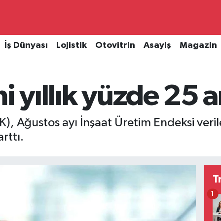
İş Dünyası
Lojistik
Otovitrin
Asayiş
Magazin
i yıllık yüzde 25 ar
K), Ağustos ayı İnşaat Üretim Endeksi veril
rttı.
T
1