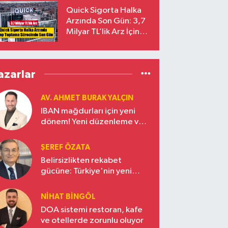
Yalçıntaş Oldu!
Quick Sigorta Halka
Arzında Son Gün: 3,7
Milyar TL’lik Arz İçin
Talepler Bugün Sona
Eriyor
azarlar
AV. AHMET BURAK YALÇIN
IBAN mağdurları için yeni
dönem! Yeni düzenleme ve
ceza indirim oranları
ŞEREF ÖZATA
Belirsizlikten rekabet
gücüne: Türkiye'nin yeni
ekonomi vizyonu
NIHAT BINGÖL
DOA sistemi restoran, kafe
ve otellerde zorunlu oluyor