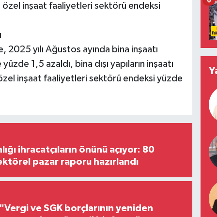
6
özel inşaat faaliyetleri sektörü endeksi
ı
de, 2025 yılı Ağustos ayında bina inşaatı
yüzde 1,5 azaldı, bina dışı yapıların inşaatı
Y
özel inşaat faaliyetleri sektörü endeksi yüzde
lığı ihracatçıların önünü açıyor: 80
ektörel pazar raporu hazırlandı
"Vergi ve SGK borçlarının yeniden