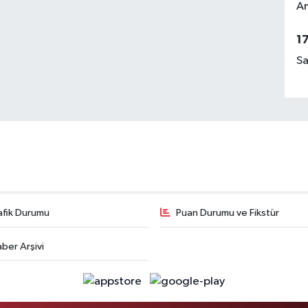
Am
1
Sa
afik Durumu
Puan Durumu ve Fikstür
ber Arşivi