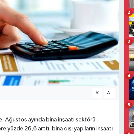
2
3
4
-
+
A
A
5
de, Ağustos ayında bina inşaatı sektörü
re yüzde 26,6 arttı, bina dışı yapıların inşaatı