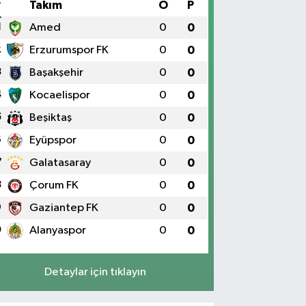
#
Takım
O
P
1
Amed
0
0
2
Erzurumspor FK
0
0
3
Başakşehir
0
0
4
Kocaelispor
0
0
5
Beşiktaş
0
0
6
Eyüpspor
0
0
7
Galatasaray
0
0
8
Çorum FK
0
0
9
Gaziantep FK
0
0
0
Alanyaspor
0
0
Detaylar için tıklayın