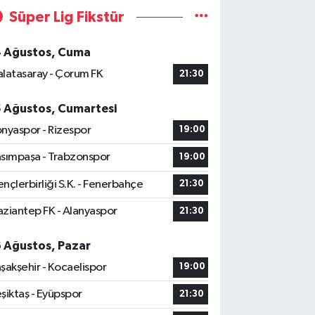
Süper Lig Fikstür
4 Ağustos, Cuma
latasaray - Çorum FK
21:30
5 Ağustos, Cumartesi
nyaspor - Rizespor
19:00
sımpaşa - Trabzonspor
19:00
nçlerbirliği S.K. - Fenerbahçe
21:30
ziantep FK - Alanyaspor
21:30
6 Ağustos, Pazar
şakşehir - Kocaelispor
19:00
şiktaş - Eyüpspor
21:30