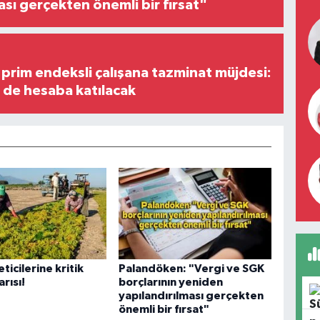
ası gerçekten önemli bir fırsat"
prim endeksli çalışana tazminat müjdesi:
i de hesaba katılacak
ticilerine kritik
Palandöken: "Vergi ve SGK
rısı!
borçlarının yeniden
yapılandırılması gerçekten
önemli bir fırsat"