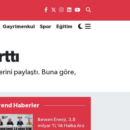
Gayrimenkul
Spor
Eğitim
ttı
erini paylaştı. Buna göre,
rend Haberler
Bewen Enerji, 3,8
milyar TL'lik Halka Arz