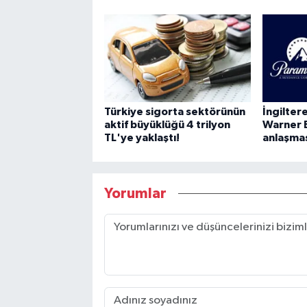
Türkiye sigorta sektörünün
İngilte
aktif büyüklüğü 4 trilyon
Warner 
TL'ye yaklaştı!
anlaşma
Yorumlar