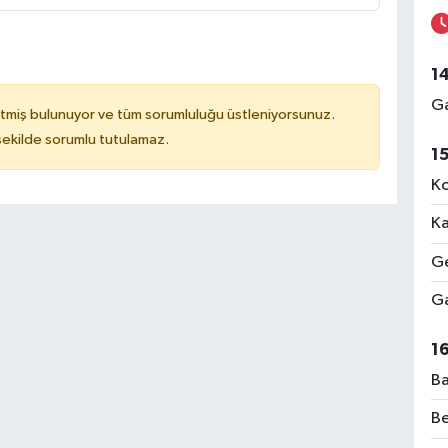
1
Ga
tmiş bulunuyor ve tüm sorumluluğu üstleniyorsunuz.
 şekilde sorumlu tutulamaz.
1
Ko
Ka
Ge
Ga
1
Ba
Be