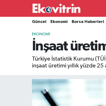
Güncel
Hava Durumu
Güncel
Ekonomi
Borsa Haberleri
Ekonomi
Trafik Durumu
EKONOMI
İnşaat üretim
Borsa Haberleri
Süper Lig Puan Durumu ve Fikstür
İş Dünyası
Tüm Manşetler
Türkiye İstatistik Kurumu (TÜİ
inşaat üretimi yıllık yüzde 25 a
Lojistik
Son Dakika Haberleri
Otovitrin
Haber Arşivi
Asayiş
Magazin