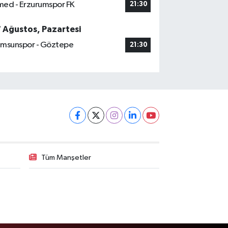
ed - Erzurumspor FK
21:30
7 Ağustos, Pazartesi
msunspor - Göztepe
21:30
Tüm Manşetler