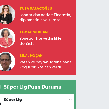
TUBA SARAÇOĞLU
Londra’dan notlar: Ticaretin,
diplomasinin ve küresel
vizyonun başkentinde
Türkiye’nin yükselen gücü
TÜMAY MERCAN
Yöneticilikte yetkinlikler
dönüştü
BILAL KOÇAK
Vatan ve bayrak uğruna baba
- oğul birlikte can verdi
Süper Lig Puan Durumu
Süper Lig