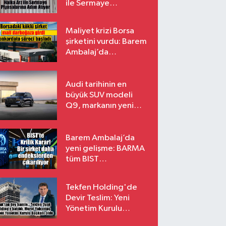
ile Sermaye
Piyasalarına Adım
Atıyor
Maliyet krizi Borsa
şirketini vurdu: Barem
Ambalaj’da
konkordato süreci
Audi tarihinin en
büyük SUV modeli
Q9, markanın yeni
amiral gemisi oluyor
Barem Ambalaj’da
yeni gelişme: BARMA
tüm BIST
endekslerinden
çıkarılıyor
Tekfen Holding'de
Devir Teslim: Yeni
Yönetim Kurulu
Başkanı Prof. Dr. Murat