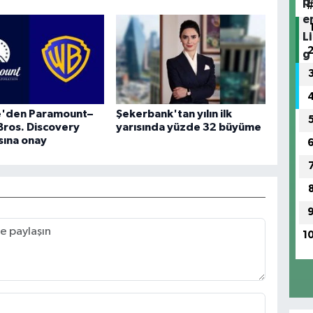
re'den Paramount–
Şekerbank'tan yılın ilk
Bros. Discovery
yarısında yüzde 32 büyüme
sına onay
1