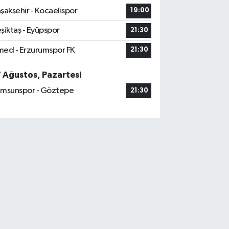
şakşehir - Kocaelispor
19:00
şiktaş - Eyüpspor
21:30
ed - Erzurumspor FK
21:30
7 Ağustos, Pazartesi
msunspor - Göztepe
21:30