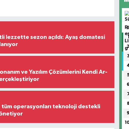
tli lezzette sezon açıldı: Ayaş domatesi
lanıyor
Donanım ve Yazılım Çözümlerini Kendi Ar-
Gerçekleştiriyor
, tüm operasyonları teknoloji destekli
yönetiyor
1