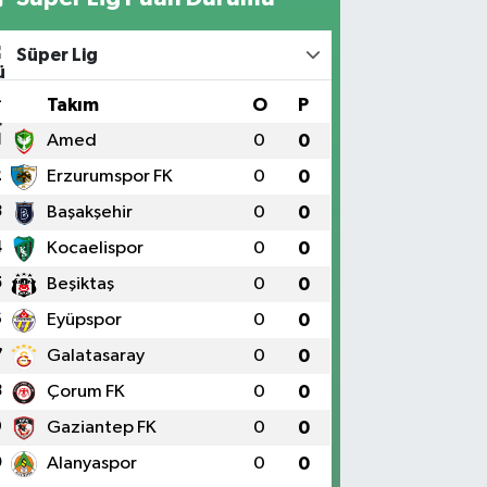
Süper Lig
#
Takım
O
P
1
Amed
0
0
2
Erzurumspor FK
0
0
3
Başakşehir
0
0
4
Kocaelispor
0
0
5
Beşiktaş
0
0
6
Eyüpspor
0
0
7
Galatasaray
0
0
8
Çorum FK
0
0
9
Gaziantep FK
0
0
0
Alanyaspor
0
0