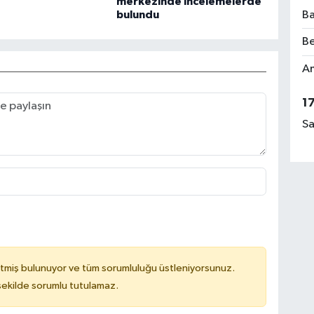
merkezinde incelemelerde
bulundu
Ba
Be
Am
1
Sa
tmiş bulunuyor ve tüm sorumluluğu üstleniyorsunuz.
 şekilde sorumlu tutulamaz.