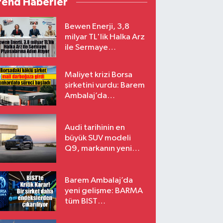
rend Haberler
Bewen Enerji, 3,8
milyar TL'lik Halka Arz
ile Sermaye
Piyasalarına Adım
Atıyor
Maliyet krizi Borsa
şirketini vurdu: Barem
Ambalaj’da
konkordato süreci
Audi tarihinin en
büyük SUV modeli
Q9, markanın yeni
amiral gemisi oluyor
Barem Ambalaj’da
yeni gelişme: BARMA
tüm BIST
endekslerinden
çıkarılıyor