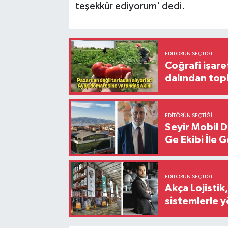
teşekkür ediyorum' dedi.
EDITÖRÜN SEÇTIĞI
Coğrafi işare
dalından top
EDITÖRÜN SEÇTIĞI
Seyir Mobil 
Ge Ekibi İle 
EDITÖRÜN SEÇTIĞI
Akça Lojistik
sistemlerle 