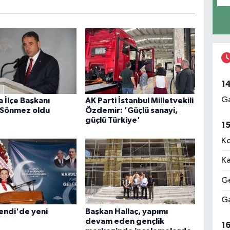
1
Ga
 İlçe Başkanı
AK Parti İstanbul Milletvekili
 Sönmez oldu
Özdemir: 'Güçlü sanayi,
güçlü Türkiye'
1
Ko
Ka
Ge
Ga
endi'de yeni
Başkan Hallaç, yapımı
devam eden gençlik
1