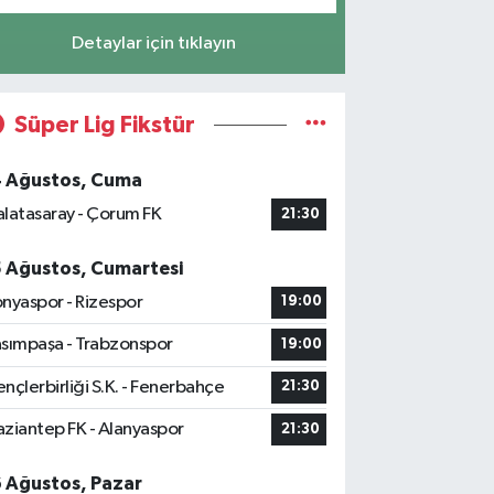
Detaylar için tıklayın
Süper Lig Fikstür
4 Ağustos, Cuma
latasaray - Çorum FK
21:30
5 Ağustos, Cumartesi
nyaspor - Rizespor
19:00
sımpaşa - Trabzonspor
19:00
nçlerbirliği S.K. - Fenerbahçe
21:30
ziantep FK - Alanyaspor
21:30
6 Ağustos, Pazar