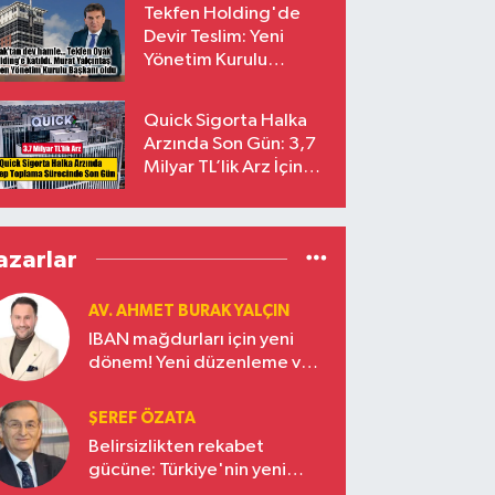
Tekfen Holding'de
Devir Teslim: Yeni
Yönetim Kurulu
Başkanı Prof. Dr. Murat
Yalçıntaş Oldu!
Quick Sigorta Halka
Arzında Son Gün: 3,7
Milyar TL’lik Arz İçin
Talepler Bugün Sona
Eriyor
azarlar
AV. AHMET BURAK YALÇIN
IBAN mağdurları için yeni
dönem! Yeni düzenleme ve
ceza indirim oranları
ŞEREF ÖZATA
Belirsizlikten rekabet
gücüne: Türkiye'nin yeni
ekonomi vizyonu