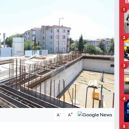
T
1
2
3
4
-
+
A
A
5