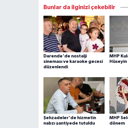
Bunlar da ilginizi çekebilir
Darende'de nostalji
MHP Kula
sineması ve karaoke gecesi
Hüseyin
düzenlendi
Şehzadeler'de hizmetin
MHP Sel
nabzı şantiyede tutuldu
dönem