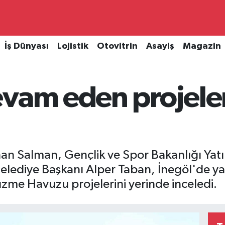
İş Dünyası
Lojistik
Otovitrin
Asayiş
Magazin
evam eden projele
yhan Salman, Gençlik ve Spor Bakanlığı Yat
lediye Başkanı Alper Taban, İnegöl'de ya
zme Havuzu projelerini yerinde inceledi.