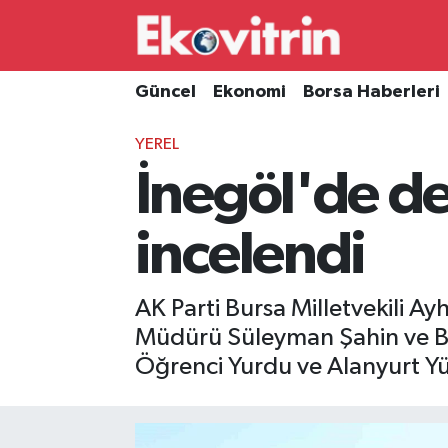
Güncel
Hava Durumu
Güncel
Ekonomi
Borsa Haberleri
Ekonomi
Trafik Durumu
YEREL
İnegöl'de d
Borsa Haberleri
Süper Lig Puan Durumu ve Fikstür
İş Dünyası
Tüm Manşetler
incelendi
Lojistik
Son Dakika Haberleri
AK Parti Bursa Milletvekili A
Otovitrin
Haber Arşivi
Müdürü Süleyman Şahin ve Be
Öğrenci Yurdu ve Alanyurt Yü
Asayiş
Magazin