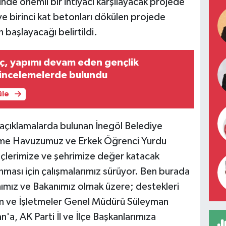
inde önemli bir ihtiyacı karşılayacak projede
ve birinci kat betonları dökülen projede
n başlayacağı belirtildi.
ç, yapımı devam eden gençlik
incelemelerde bulundu
üle
 açıklamalarda bulunan İnegöl Belediye
üzme Havuzumuz ve Erkek Öğrenci Yurdu
nçlerimize ve şehrimize değer katacak
nması için çalışmalarımız sürüyor. Ben burada
ımız ve Bakanımız olmak üzere; destekleri
rım ve İşletmeler Genel Müdürü Süleyman
'a, AK Parti İl ve İlçe Başkanlarımıza