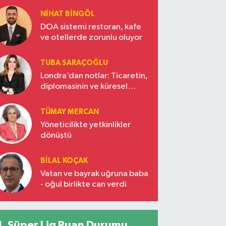
NIHAT BINGÖL
DOA sistemi restoran, kafe
ve otellerde zorunlu oluyor
TUBA SARAÇOĞLU
Londra’dan notlar: Ticaretin,
diplomasinin ve küresel
vizyonun başkentinde
Türkiye’nin yükselen gücü
TÜMAY MERCAN
Yöneticilikte yetkinlikler
dönüştü
BILAL KOÇAK
Vatan ve bayrak uğruna baba
- oğul birlikte can verdi
Süper Lig Puan Durumu