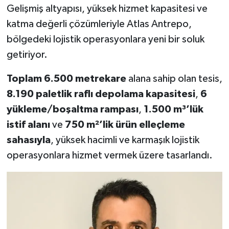
Gelişmiş altyapısı, yüksek hizmet kapasitesi ve
katma değerli çözümleriyle Atlas Antrepo,
bölgedeki lojistik operasyonlara yeni bir soluk
getiriyor.
Toplam 6.500 metrekare
alana sahip olan tesis,
8.190 paletlik raflı depolama kapasitesi
,
6
yükleme/bo
şaltma rampası
,
1.500 m³’lük
istif alanı
ve
750 m²’lik ürün elleçleme
sahasıyla
, yüksek hacimli ve karmaşık lojistik
operasyonlara hizmet vermek üzere tasarlandı.