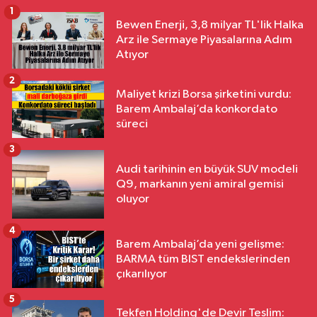
1
Bewen Enerji, 3,8 milyar TL'lik Halka
Arz ile Sermaye Piyasalarına Adım
Atıyor
2
Maliyet krizi Borsa şirketini vurdu:
Barem Ambalaj’da konkordato
süreci
3
Audi tarihinin en büyük SUV modeli
Q9, markanın yeni amiral gemisi
oluyor
4
Barem Ambalaj’da yeni gelişme:
BARMA tüm BIST endekslerinden
çıkarılıyor
5
Tekfen Holding'de Devir Teslim: