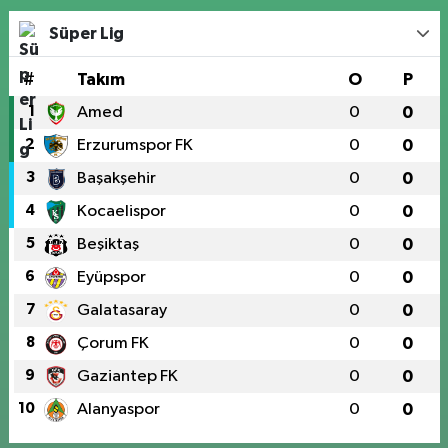
Süper Lig
#
Takım
O
P
1
Amed
0
0
2
Erzurumspor FK
0
0
3
Başakşehir
0
0
4
Kocaelispor
0
0
5
Beşiktaş
0
0
6
Eyüpspor
0
0
7
Galatasaray
0
0
8
Çorum FK
0
0
9
Gaziantep FK
0
0
10
Alanyaspor
0
0