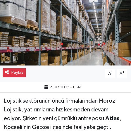
Gayrimenkul
Spor
Eğitim
Paylaş
-
+
A
A
21.07.2025 - 13:41
Lojistik sektörünün öncü firmalarından Horoz
Lojistik, yatırımlarına hız kesmeden devam
ediyor. Şirketin yeni gümrüklü antreposu
Atlas
,
Kocaeli’nin Gebze ilçesinde faaliyete geçti.