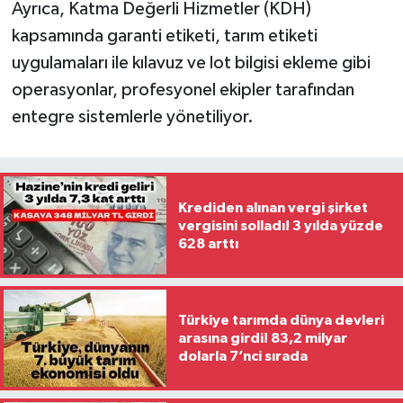
Ayrıca, Katma Değerli Hizmetler (KDH)
kapsamında garanti etiketi, tarım etiketi
uygulamaları ile kılavuz ve lot bilgisi ekleme gibi
operasyonlar, profesyonel ekipler tarafından
entegre sistemlerle yönetiliyor.
Krediden alınan vergi şirket
vergisini solladı! 3 yılda yüzde
628 arttı
Türkiye tarımda dünya devleri
arasına girdi! 83,2 milyar
dolarla 7’nci sırada