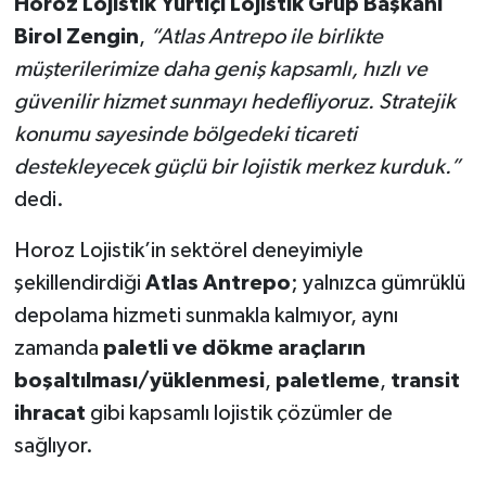
Horoz Lojistik Yurtiçi Lojistik Grup Ba
şkanı
Birol Zengin
,
“Atlas Antrepo ile birlikte
mü
şterilerimize daha geniş kapsamlı, hızlı ve
güvenilir hizmet sunmayı hedefliyoruz. Stratejik
konumu sayesinde bölgedeki ticareti
destekleyecek güçlü bir lojistik merkez kurduk.”
dedi.
Horoz Lojistik’in sektörel deneyimiyle
şekillendirdiği
Atlas Antrepo
; yalnızca gümrüklü
depolama hizmeti sunmakla kalmıyor, aynı
zamanda
paletli ve dökme araçların
bo
şaltılması/yüklenmesi
,
paletleme
,
transit
ihracat
gibi kapsamlı lojistik çözümler de
sağlıyor.