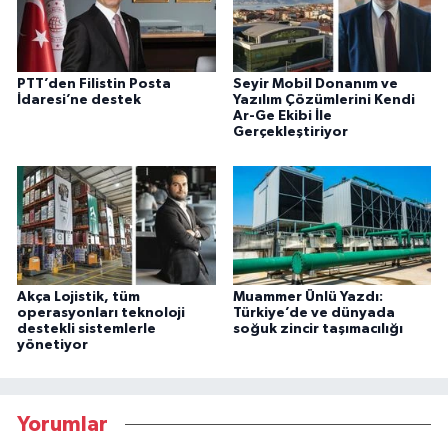
PTT’den Filistin Posta
Seyir Mobil Donanım ve
İdaresi’ne destek
Yazılım Çözümlerini Kendi
Ar-Ge Ekibi İle
Gerçekleştiriyor
Akça Lojistik, tüm
Muammer Ünlü Yazdı:
operasyonları teknoloji
Türkiye’de ve dünyada
destekli sistemlerle
soğuk zincir taşımacılığı
yönetiyor
Yorumlar