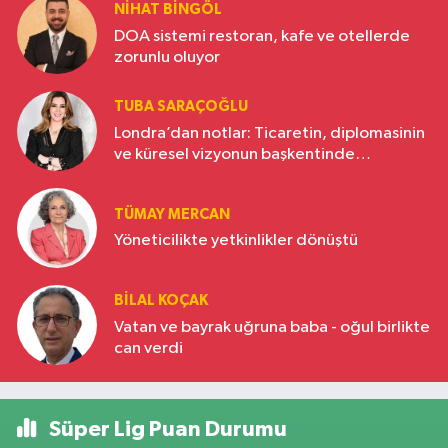
NIHAT BINGÖL
DOA sistemi restoran, kafe ve otellerde
zorunlu oluyor
TUBA SARAÇOĞLU
Londra’dan notlar: Ticaretin, diplomasinin
ve küresel vizyonun başkentinde
Türkiye’nin yükselen gücü
TÜMAY MERCAN
Yöneticilikte yetkinlikler dönüştü
BILAL KOÇAK
Vatan ve bayrak uğruna baba - oğul birlikte
can verdi
Süper Lig Puan Durumu