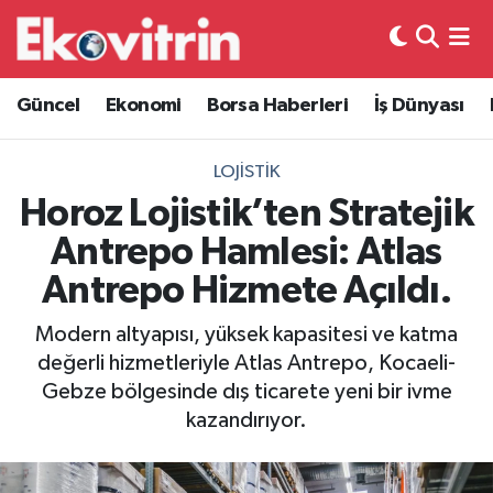
Güncel
Hava Durumu
Güncel
Ekonomi
Borsa Haberleri
İş Dünyası
Ekonomi
Trafik Durumu
LOJISTIK
Borsa Haberleri
Süper Lig Puan Durumu ve Fikstür
Horoz Lojistik’ten Stratejik
Antrepo Hamlesi: Atlas
İş Dünyası
Tüm Manşetler
Antrepo Hizmete Açıldı.
Lojistik
Son Dakika Haberleri
Modern altyapısı, yüksek kapasitesi ve katma
değerli hizmetleriyle Atlas Antrepo, Kocaeli-
Otovitrin
Haber Arşivi
Gebze bölgesinde dış ticarete yeni bir ivme
kazandırıyor.
Asayiş
Magazin