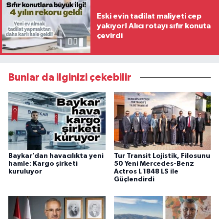
Eski evin tadilat maliyeti cep
yakıyor! Alıcı rotayı sıfır konuta
çevirdi
Bunlar da ilginizi çekebilir
Baykar’dan havacılıkta yeni
Tur Transit Lojistik, Filosunu
hamle: Kargo şirketi
50 Yeni Mercedes-Benz
kuruluyor
Actros L 1848 LS ile
Güçlendirdi