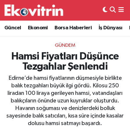
Güncel
Hava Durumu
Güncel
Ekonomi
Borsa Haberleri
İş Dünyası
Ekonomi
Trafik Durumu
GÜNDEM
Borsa Haberleri
Süper Lig Puan Durumu ve Fikstür
Hamsi Fiyatları Düşünce
Tezgahlar Şenlendi
İş Dünyası
Tüm Manşetler
Edirne’de hamsi fiyatlarının düşmesiyle birlikte
Lojistik
Son Dakika Haberleri
balık tezgahları büyük ilgi gördü. Kilosu 250
liradan 100 liraya gerileyen hamsi, vatandaşları
Otovitrin
Haber Arşivi
balıkçıların önünde uzun kuyruklar oluşturdu.
Havanın soğuması ve denizlerdeki bolluk
Asayiş
sayesinde balık satıcıları, kısa süre içinde kasalar
dolusu hamsi satmayı başardı.
Magazin