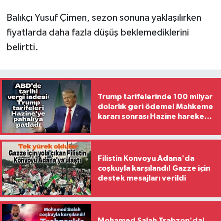
Balıkçı Yusuf Çimen, sezon sonuna yaklaşılırken
fiyatlarda daha fazla düşüş beklemediklerini
belirtti.
Trump tarifelerinde 100 milyar
dolarlık geri ödeme! Mahkeme
kararı sonrası Hazine harekete
geçti
Filistin Konvoyu Adana'da
coşkuyla karşılandı! Gazze için
destek mesajları verildi
Mohamed Salah Trabzon'da!