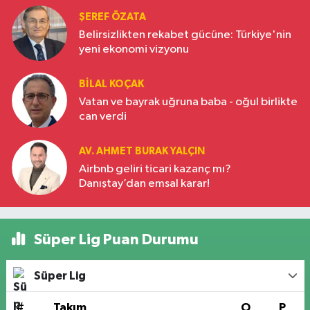
ŞEREF ÖZATA
Belirsizlikten rekabet gücüne: Türkiye'nin
yeni ekonomi vizyonu
BILAL KOÇAK
Vatan ve bayrak uğruna baba - oğul birlikte
can verdi
AV. AHMET BURAK YALÇIN
Airbnb geliri ticari kazanç mı?
Danıştay’dan emsal karar!
Süper Lig Puan Durumu
Süper Lig
#
Takım
O
P