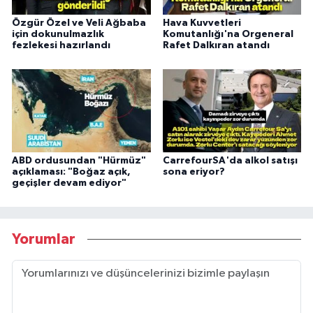
Özgür Özel ve Veli Ağbaba
Hava Kuvvetleri
için dokunulmazlık
Komutanlığı'na Orgeneral
fezlekesi hazırlandı
Rafet Dalkıran atandı
ABD ordusundan "Hürmüz"
CarrefourSA'da alkol satışı
açıklaması: "Boğaz açık,
sona eriyor?
geçişler devam ediyor"
Yorumlar