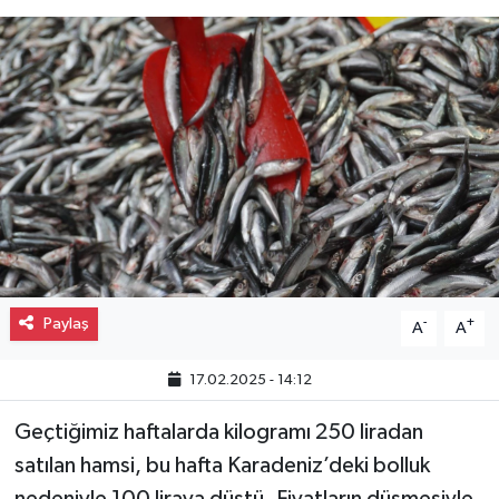
Gayrimenkul
Spor
Eğitim
Paylaş
-
+
A
A
17.02.2025 - 14:12
Geçtiğimiz haftalarda kilogramı 250 liradan
satılan hamsi, bu hafta Karadeniz’deki bolluk
nedeniyle 100 liraya düştü. Fiyatların düşmesiyle