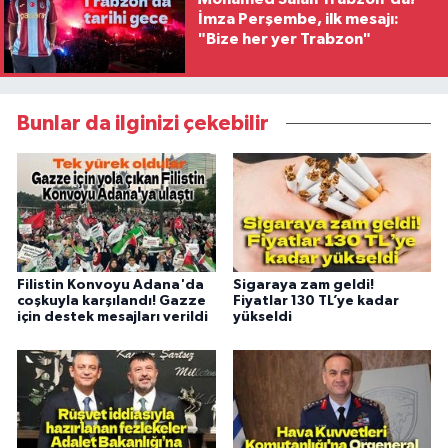
İmza Perşembe, ilk mesajı:
"Bize her yer Trabzon"
Bunlar da ilginizi çekebilir
Filistin Konvoyu Adana'da
Sigaraya zam geldi!
coşkuyla karşılandı! Gazze
Fiyatlar 130 TL’ye kadar
için destek mesajları verildi
yükseldi