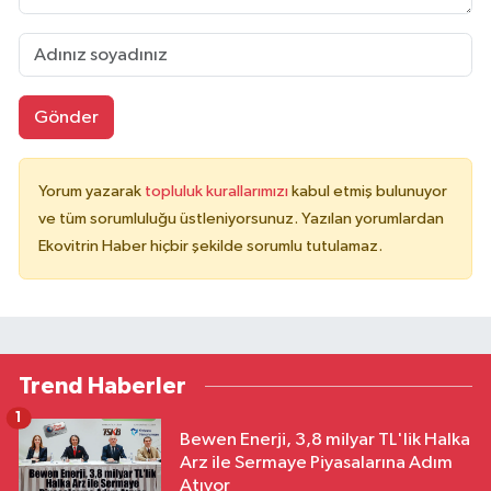
Gönder
Yorum yazarak
topluluk kurallarımızı
kabul etmiş bulunuyor
ve tüm sorumluluğu üstleniyorsunuz. Yazılan yorumlardan
Ekovitrin Haber hiçbir şekilde sorumlu tutulamaz.
Trend Haberler
1
Bewen Enerji, 3,8 milyar TL'lik Halka
Arz ile Sermaye Piyasalarına Adım
Atıyor