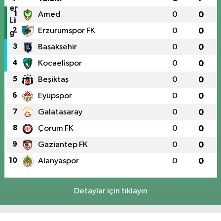
1
Amed
0
0
2
Erzurumspor FK
0
0
3
Başakşehir
0
0
4
Kocaelispor
0
0
5
Beşiktaş
0
0
6
Eyüpspor
0
0
7
Galatasaray
0
0
8
Çorum FK
0
0
9
Gaziantep FK
0
0
10
Alanyaspor
0
0
Detaylar için tıklayın