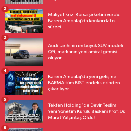
2
Maliyet krizi Borsa şirketini vurdu:
Barem Ambalaj’da konkordato
süreci
3
Audi tarihinin en büyük SUV modeli
Q9, markanın yeni amiral gemisi
oluyor
4
Barem Ambalaj’da yeni gelişme:
BARMA tüm BIST endekslerinden
çıkarılıyor
5
Tekfen Holding'de Devir Teslim:
Yeni Yönetim Kurulu Başkanı Prof. Dr.
Murat Yalçıntaş Oldu!
6