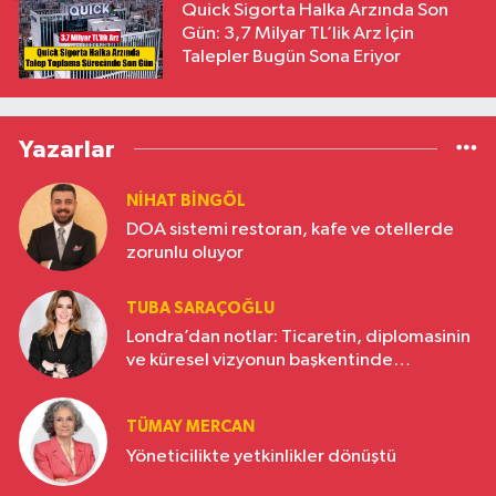
Quick Sigorta Halka Arzında Son
Gün: 3,7 Milyar TL’lik Arz İçin
Talepler Bugün Sona Eriyor
Yazarlar
NIHAT BINGÖL
DOA sistemi restoran, kafe ve otellerde
zorunlu oluyor
TUBA SARAÇOĞLU
Londra’dan notlar: Ticaretin, diplomasinin
ve küresel vizyonun başkentinde
Türkiye’nin yükselen gücü
TÜMAY MERCAN
Yöneticilikte yetkinlikler dönüştü