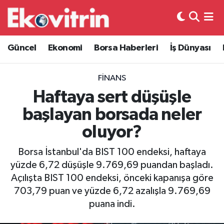
Güncel
Hava Durumu
Güncel
Ekonomi
Borsa Haberleri
İş Dünyası
Ekonomi
Trafik Durumu
FINANS
Borsa Haberleri
Süper Lig Puan Durumu ve Fikstür
Haftaya sert düşüşle
başlayan borsada neler
İş Dünyası
Tüm Manşetler
oluyor?
Lojistik
Son Dakika Haberleri
Borsa İstanbul'da BIST 100 endeksi, haftaya
yüzde 6,72 düşüşle 9.769,69 puandan başladı.
Otovitrin
Haber Arşivi
Açılışta BIST 100 endeksi, önceki kapanışa göre
703,79 puan ve yüzde 6,72 azalışla 9.769,69
Asayiş
puana indi.
Magazin