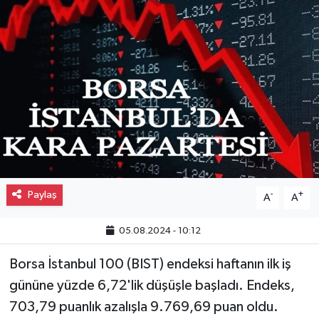
Gayrimenkul
Spor
Eğitim
Paylaş
-
+
A
A
05.08.2024 - 10:12
Borsa İstanbul 100 (BIST) endeksi haftanın ilk iş
gününe yüzde 6,72'lik düşüşle başladı. Endeks,
703,79 puanlık azalışla 9.769,69 puan oldu.