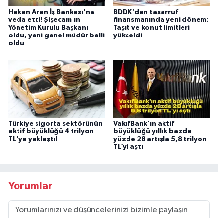
Hakan Aran İş Bankası'na
BDDK'dan tasarruf
veda etti! Şişecam'ın
finansmanında yeni dönem:
Yönetim Kurulu Başkanı
Taşıt ve konut limitleri
oldu, yeni genel müdür belli
yükseldi
oldu
Türkiye sigorta sektörünün
VakıfBank’ın aktif
aktif büyüklüğü 4 trilyon
büyüklüğü yıllık bazda
TL'ye yaklaştı!
yüzde 28 artışla 5,8 trilyon
TL’yi aştı
Yorumlar