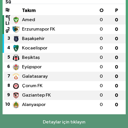
#
Takım
O
P
1
Amed
0
0
2
Erzurumspor FK
0
0
3
Başakşehir
0
0
4
Kocaelispor
0
0
5
Beşiktaş
0
0
6
Eyüpspor
0
0
7
Galatasaray
0
0
8
Çorum FK
0
0
9
Gaziantep FK
0
0
10
Alanyaspor
0
0
Detaylar için tıklayın