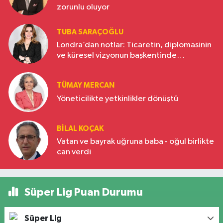
zorunlu oluyor
TUBA SARAÇOĞLU
Londra’dan notlar: Ticaretin, diplomasinin
ve küresel vizyonun başkentinde
Türkiye’nin yükselen gücü
TÜMAY MERCAN
Yöneticilikte yetkinlikler dönüştü
BILAL KOÇAK
Vatan ve bayrak uğruna baba - oğul birlikte
can verdi
Süper Lig Puan Durumu
Süper Lig