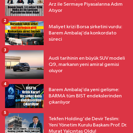
Arz ile Sermaye Piyasalarına Adım
Atıyor
2
Maliyet krizi Borsa şirketini vurdu:
Barem Ambalaj’da konkordato
süreci
3
Audi tarihinin en büyük SUV modeli
Q9, markanın yeni amiral gemisi
oluyor
4
Barem Ambalaj’da yeni gelişme:
BARMA tüm BIST endekslerinden
çıkarılıyor
5
Tekfen Holding'de Devir Teslim:
Yeni Yönetim Kurulu Başkanı Prof. Dr.
Murat Yalçıntaş Oldu!