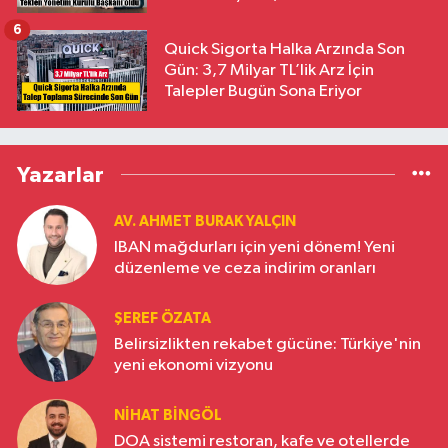
6
Quick Sigorta Halka Arzında Son
Gün: 3,7 Milyar TL’lik Arz İçin
Talepler Bugün Sona Eriyor
Yazarlar
AV. AHMET BURAK YALÇIN
IBAN mağdurları için yeni dönem! Yeni
düzenleme ve ceza indirim oranları
ŞEREF ÖZATA
Belirsizlikten rekabet gücüne: Türkiye'nin
yeni ekonomi vizyonu
NIHAT BINGÖL
DOA sistemi restoran, kafe ve otellerde