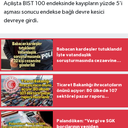
Açılışta BIST 100 endeksinde kayıpların yüzde 5'i
aşması sonucu endekse bağlı devre kesici
devreye girdi.
Babacan kardeşler tutuklandı!
İşte vatandaşlık
soruşturmasında cezaevine
gönderilen 32 isim
Ticaret Bakanlığı ihracatçıların
önünü açıyor: 80 ülkede 107
sektörel pazar raporu
hazırlandı
Palandöken: "Vergi ve SGK
borçlarının yeniden