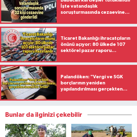
Babacan kardeşler tutuklandı!
İşte vatandaşlık
soruşturmasında cezaevine
gönderilen 32 isim
Ticaret Bakanlığı ihracatçıların
önünü açıyor: 80 ülkede 107
sektörel pazar raporu
hazırlandı
Palandöken: "Vergi ve SGK
borçlarının yeniden
yapılandırılması gerçekten
önemli bir fırsat"
Bunlar da ilginizi çekebilir