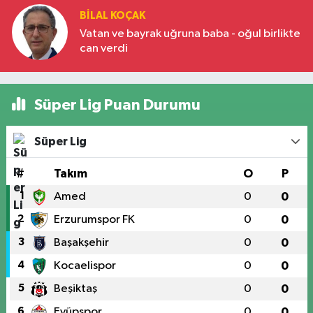
BILAL KOÇAK
Vatan ve bayrak uğruna baba - oğul birlikte
can verdi
Süper Lig Puan Durumu
Süper Lig
#
Takım
O
P
1
Amed
0
0
2
Erzurumspor FK
0
0
3
Başakşehir
0
0
4
Kocaelispor
0
0
5
Beşiktaş
0
0
6
Eyüpspor
0
0