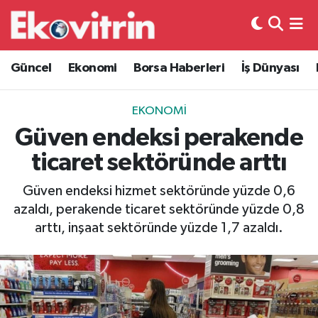
Güncel
Hava Durumu
Güncel
Ekonomi
Borsa Haberleri
İş Dünyası
Ekonomi
Trafik Durumu
EKONOMI
Borsa Haberleri
Süper Lig Puan Durumu ve Fikstür
Güven endeksi perakende
ticaret sektöründe arttı
İş Dünyası
Tüm Manşetler
Güven endeksi hizmet sektöründe yüzde 0,6
Lojistik
Son Dakika Haberleri
azaldı, perakende ticaret sektöründe yüzde 0,8
arttı, inşaat sektöründe yüzde 1,7 azaldı.
Otovitrin
Haber Arşivi
Asayiş
Magazin