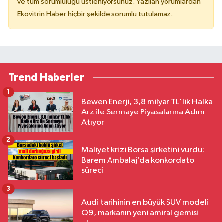
ve tüm sorumluluğu üstleniyorsunuz. Yazılan yorumlardan
Ekovitrin Haber hiçbir şekilde sorumlu tutulamaz.
Trend Haberler
1
Bewen Enerji, 3,8 milyar TL'lik Halka
Arz ile Sermaye Piyasalarına Adım
Atıyor
2
Maliyet krizi Borsa şirketini vurdu:
Barem Ambalaj’da konkordato
süreci
3
Audi tarihinin en büyük SUV modeli
Q9, markanın yeni amiral gemisi