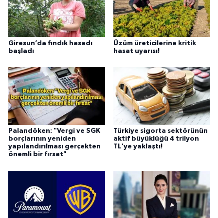
Giresun’da fındık hasadı
Üzüm üreticilerine kritik
başladı
hasat uyarısı!
Palandöken: "Vergi ve SGK
Türkiye sigorta sektörünün
borçlarının yeniden
aktif büyüklüğü 4 trilyon
yapılandırılması gerçekten
TL'ye yaklaştı!
önemli bir fırsat"