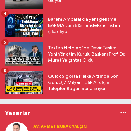
oluyor
4
Barem Ambalaj’da yeni gelişme:
BARMA tüm BIST endekslerinden
çıkarılıyor
5
Tekfen Holding'de Devir Teslim:
Yeni Yönetim Kurulu Başkanı Prof. Dr.
Murat Yalçıntaş Oldu!
6
Quick Sigorta Halka Arzında Son
Gün: 3,7 Milyar TL’lik Arz İçin
Talepler Bugün Sona Eriyor
Yazarlar
AV. AHMET BURAK YALÇIN