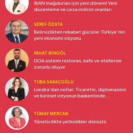
IBAN mağdurları için yeni dönem! Yeni
düzenleme ve ceza indirim oranları
ŞEREF ÖZATA
Belirsizlikten rekabet gücüne: Türkiye'nin
yeni ekonomi vizyonu
NIHAT BINGÖL
DOA sistemi restoran, kafe ve otellerde
zorunlu oluyor
TUBA SARAÇOĞLU
Londra’dan notlar: Ticaretin, diplomasinin
ve küresel vizyonun başkentinde
Türkiye’nin yükselen gücü
TÜMAY MERCAN
Yöneticilikte yetkinlikler dönüştü