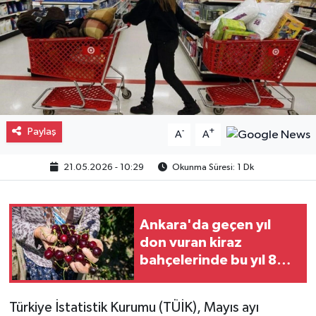
Gayrimenkul
Spor
Eğitim
Paylaş
-
+
A
A
21.05.2026 - 10:29
Okunma Süresi: 1 Dk
Ankara'da geçen yıl
don vuran kiraz
bahçelerinde bu yıl 80
tonluk rekolte
bekleniyor
Türkiye İstatistik Kurumu (TÜİK), Mayıs ayı