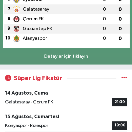
7
Galatasaray
0
0
8
Çorum FK
0
0
9
Gaziantep FK
0
0
10
Alanyaspor
0
0
Detaylar için tıklayın
Süper Lig Fikstür
14 Ağustos, Cuma
Galatasaray - Çorum FK
21:30
15 Ağustos, Cumartesi
Konyaspor - Rizespor
19:00