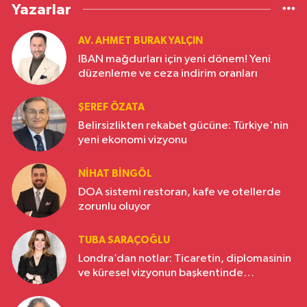
Yazarlar
AV. AHMET BURAK YALÇIN
IBAN mağdurları için yeni dönem! Yeni
düzenleme ve ceza indirim oranları
ŞEREF ÖZATA
Belirsizlikten rekabet gücüne: Türkiye'nin
yeni ekonomi vizyonu
NIHAT BINGÖL
DOA sistemi restoran, kafe ve otellerde
zorunlu oluyor
TUBA SARAÇOĞLU
Londra’dan notlar: Ticaretin, diplomasinin
ve küresel vizyonun başkentinde
Türkiye’nin yükselen gücü