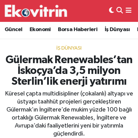
Güncel
Hava Durumu
Güncel
Ekonomi
Borsa Haberleri
İş Dünyası
Ekonomi
Trafik Durumu
İŞ DÜNYASI
Borsa Haberleri
Süper Lig Puan Durumu ve Fikstür
Gülermak Renewables’tan
İskoçya’da 3,5 milyon
İş Dünyası
Tüm Manşetler
Sterlin’lik enerji yatırımı
Lojistik
Son Dakika Haberleri
Küresel çapta multidisipliner (çokalanlı) altyapı ve
üstyapı taahhüt projeleri gerçekleştiren
Otovitrin
Haber Arşivi
Gülermak’ın İngiltere’de mukim yüzde 100 bağlı
ortaklığı Gülermak Renewables, İngiltere ve
Asayiş
Avrupa’daki faaliyetlerini yeni bir yatırımla
güçlendirdi.
Magazin