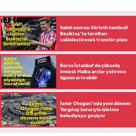
Salah sonrası Sörloth hamlesi!
Beşiktaş'ta taraftarı
sakinleştirecek transfer planı
Borsa İstanbul’da yükseliş
ivmesi: Halka arzlar yatırımcı
ilgisini artırabilir
İzmir Otogarı'nda yeni dönem:
Yargıtay kararıyla işletme
belediyeye geçiyor