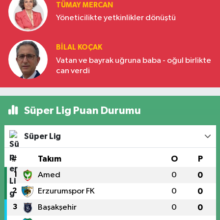
TÜMAY MERCAN
Yöneticilikte yetkinlikler dönüştü
BILAL KOÇAK
Vatan ve bayrak uğruna baba - oğul birlikte
can verdi
Süper Lig Puan Durumu
Süper Lig
#
Takım
O
P
1
Amed
0
0
2
Erzurumspor FK
0
0
3
Başakşehir
0
0