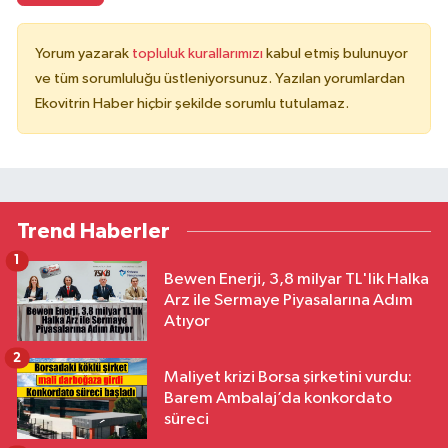
Yorum yazarak
topluluk kurallarımızı
kabul etmiş bulunuyor
ve tüm sorumluluğu üstleniyorsunuz. Yazılan yorumlardan
Ekovitrin Haber hiçbir şekilde sorumlu tutulamaz.
Trend Haberler
1
Bewen Enerji, 3,8 milyar TL'lik Halka
Arz ile Sermaye Piyasalarına Adım
Atıyor
2
Maliyet krizi Borsa şirketini vurdu:
Barem Ambalaj’da konkordato
süreci