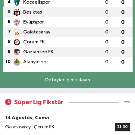
4
Kocaelispor
0
0
5
Beşiktaş
0
0
6
Eyüpspor
0
0
7
Galatasaray
0
0
8
Çorum FK
0
0
9
Gaziantep FK
0
0
10
Alanyaspor
0
0
Detaylar için tıklayın
Süper Lig Fikstür
14 Ağustos, Cuma
Galatasaray - Çorum FK
21:30