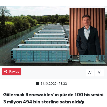
Gayrimenkul
Spor
Eğitim
Paylaş
-
+
A
A
31.10.2025 - 13:22
Gülermak Renewables’ın yüzde 100 hissesini
3 milyon 494 bin sterline satın aldığı