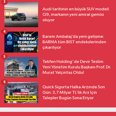
3
Audi tarihinin en büyük SUV modeli
Q9, markanın yeni amiral gemisi
oluyor
4
Barem Ambalaj’da yeni gelişme:
BARMA tüm BIST endekslerinden
çıkarılıyor
5
Tekfen Holding'de Devir Teslim:
Yeni Yönetim Kurulu Başkanı Prof. Dr.
Murat Yalçıntaş Oldu!
6
Quick Sigorta Halka Arzında Son
Gün: 3,7 Milyar TL’lik Arz İçin
Talepler Bugün Sona Eriyor