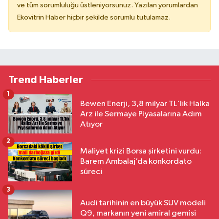
ve tüm sorumluluğu üstleniyorsunuz. Yazılan yorumlardan
Ekovitrin Haber hiçbir şekilde sorumlu tutulamaz.
Trend Haberler
1
Bewen Enerji, 3,8 milyar TL'lik Halka
Arz ile Sermaye Piyasalarına Adım
Atıyor
2
Maliyet krizi Borsa şirketini vurdu:
Barem Ambalaj’da konkordato
süreci
3
Audi tarihinin en büyük SUV modeli
Q9, markanın yeni amiral gemisi