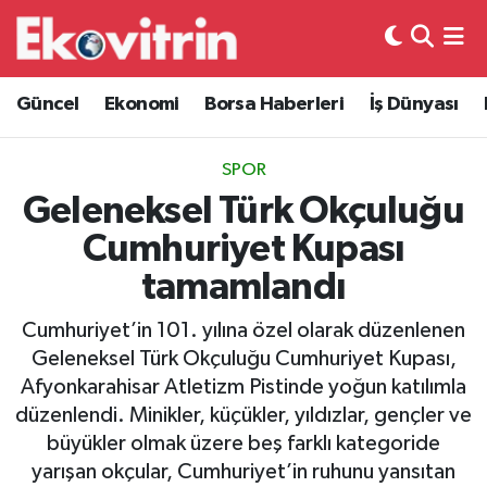
Güncel
Hava Durumu
Güncel
Ekonomi
Borsa Haberleri
İş Dünyası
Ekonomi
Trafik Durumu
SPOR
Borsa Haberleri
Süper Lig Puan Durumu ve Fikstür
Geleneksel Türk Okçuluğu
Cumhuriyet Kupası
İş Dünyası
Tüm Manşetler
tamamlandı
Lojistik
Son Dakika Haberleri
Cumhuriyet’in 101. yılına özel olarak düzenlenen
Geleneksel Türk Okçuluğu Cumhuriyet Kupası,
Otovitrin
Haber Arşivi
Afyonkarahisar Atletizm Pistinde yoğun katılımla
düzenlendi. Minikler, küçükler, yıldızlar, gençler ve
Asayiş
büyükler olmak üzere beş farklı kategoride
yarışan okçular, Cumhuriyet’in ruhunu yansıtan
Magazin