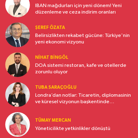
IBAN mağdurları için yeni dönem! Yeni
düzenleme ve ceza indirim oranları
ŞEREF ÖZATA
Belirsizlikten rekabet gücüne: Türkiye'nin
yeni ekonomi vizyonu
NIHAT BINGÖL
DOA sistemi restoran, kafe ve otellerde
zorunlu oluyor
TUBA SARAÇOĞLU
Londra’dan notlar: Ticaretin, diplomasinin
ve küresel vizyonun başkentinde
Türkiye’nin yükselen gücü
TÜMAY MERCAN
Yöneticilikte yetkinlikler dönüştü