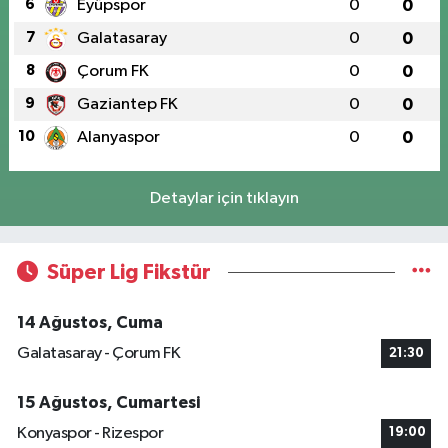
6
Eyüpspor
0
0
7
Galatasaray
0
0
8
Çorum FK
0
0
9
Gaziantep FK
0
0
10
Alanyaspor
0
0
Detaylar için tıklayın
Süper Lig Fikstür
14 Ağustos, Cuma
Galatasaray - Çorum FK
21:30
15 Ağustos, Cumartesi
Konyaspor - Rizespor
19:00