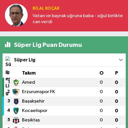
BILAL KOÇAK
Vatan ve bayrak uğruna baba - oğul birlikte
can verdi
Süper Lig Puan Durumu
Süper Lig
#
Takım
O
P
1
Amed
0
0
2
Erzurumspor FK
0
0
3
Başakşehir
0
0
4
Kocaelispor
0
0
5
Beşiktaş
0
0