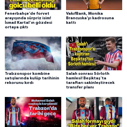
Fenerbahçe’de forvet
VakıfBank, Monika
arayışında sürpriz isim!
Brancuska’yı kadrosuna
İsmail Kartal’ın gözdesi
kattı
ortaya çıktı
Trabzonspor kombine
Salah sonrası Sörloth
satışlarında kulüp tarihinin
hamlesi! Beşiktaş'ta
rekorunu kırdı
taraftarı sakinleştirecek
transfer planı