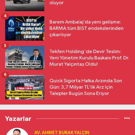
oluyor
4
Barem Ambalaj’da yeni gelişme:
BARMA tüm BIST endekslerinden
çıkarılıyor
5
Tekfen Holding'de Devir Teslim:
Yeni Yönetim Kurulu Başkanı Prof. Dr.
Murat Yalçıntaş Oldu!
6
Quick Sigorta Halka Arzında Son
Gün: 3,7 Milyar TL’lik Arz İçin
Talepler Bugün Sona Eriyor
Yazarlar
AV. AHMET BURAK YALÇIN