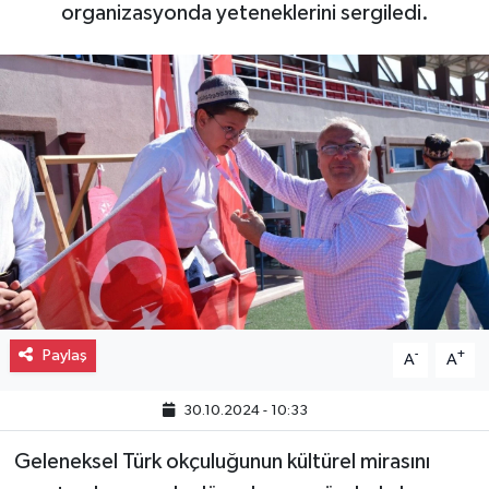
organizasyonda yeteneklerini sergiledi.
Gayrimenkul
Spor
Eğitim
Paylaş
-
+
A
A
30.10.2024 - 10:33
Geleneksel Türk okçuluğunun kültürel mirasını