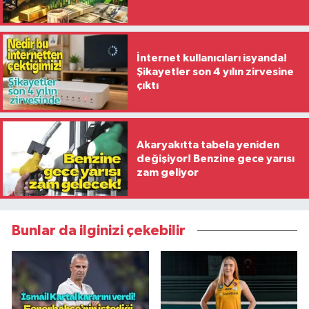
İnternet kullanıcıları isyanda!
Şikayetler son 4 yılın zirvesine
çıktı
Akaryakıtta tabela yeniden
değişiyor! Benzine gece yarısı
zam geliyor
Bunlar da ilginizi çekebilir