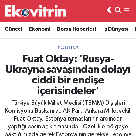
Güncel
Hava Durumu
Güncel
Ekonomi
Borsa Haberleri
İş Dünyası
Ekonomi
Trafik Durumu
POLITIKA
Borsa Haberleri
Süper Lig Puan Durumu ve Fikstür
Fuat Oktay: 'Rusya-
Ukrayna savaşından dolayı
İş Dünyası
Tüm Manşetler
ciddi bir endişe
Lojistik
Son Dakika Haberleri
içerisindeler'
Otovitrin
Haber Arşivi
Türkiye Büyük Millet Meclisi (TBMM) Dışişleri
Komisyonu Başkanı ve AK Parti Ankara Milletvekili
Asayiş
Fuat Oktay, Estonya temaslarının ardından
yaptığı basın açıklamasında, 'Özellikle bölgeye
Magazin
baktığımızda gerek Estonya'nın gerekse Letonya