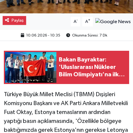
Paylaş
-
+
A
A
10.06.2026 - 10:35
Okunma Süresi: 7 Dk
Bakan Bayraktar:
'Uluslararası Nükleer
Bilim Olimpiyatı'na ilk
kez katılan Türkiye, 1
altın ve 3 bronz
Türkiye Büyük Millet Meclisi (TBMM) Dışişleri
madalya ile uluslararası
Komisyonu Başkanı ve AK Parti Ankara Milletvekili
arenaya güçlü bir giriş
yaptı'
Fuat Oktay, Estonya temaslarının ardından
yaptığı basın açıklamasında, 'Özellikle bölgeye
baktığımızda gerek Estonya'nın gerekse Letonya