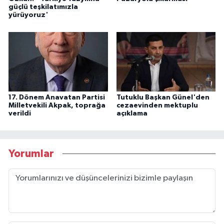
güçlü teşkilatımızla
yürüyoruz'
17. Dönem Anavatan Partisi
Tutuklu Başkan Günel'den
Milletvekili Akpak, toprağa
cezaevinden mektuplu
verildi
açıklama
Yorumlar