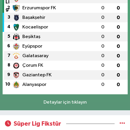
2
Erzurumspor FK
0
0
3
Başakşehir
0
0
4
Kocaelispor
0
0
5
Beşiktaş
0
0
6
Eyüpspor
0
0
7
Galatasaray
0
0
8
Çorum FK
0
0
9
Gaziantep FK
0
0
10
Alanyaspor
0
0
Detaylar için tıklayın
Süper Lig Fikstür