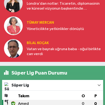
Londra’dan notlar: Ticaretin, diplomasinin
ve küresel vizyonun başkentinde
Türkiye’nin yükselen gücü
TÜMAY MERCAN
Yöneticilikte yetkinlikler dönüştü
BILAL KOÇAK
Vatan ve bayrak uğruna baba - oğul birlikte
can verdi
Süper Lig Puan Durumu
Süper Lig
#
Takım
O
P
1
Amed
0
0