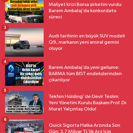
Maliyet krizi Borsa şirketini vurdu:
Barem Ambalaj’da konkordato
süreci
3
Audi tarihinin en büyük SUV modeli
Q9, markanın yeni amiral gemisi
oluyor
4
Barem Ambalaj’da yeni gelişme:
BARMA tüm BIST endekslerinden
çıkarılıyor
5
Tekfen Holding'de Devir Teslim:
Yeni Yönetim Kurulu Başkanı Prof. Dr.
Murat Yalçıntaş Oldu!
6
Quick Sigorta Halka Arzında Son
Gün: 3,7 Milyar TL’lik Arz İçin