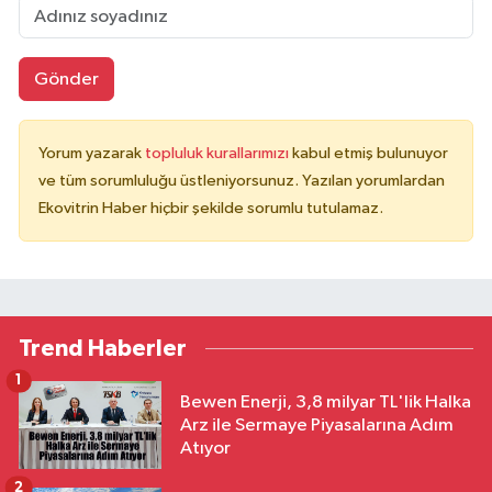
Gönder
Yorum yazarak
topluluk kurallarımızı
kabul etmiş bulunuyor
ve tüm sorumluluğu üstleniyorsunuz. Yazılan yorumlardan
Ekovitrin Haber hiçbir şekilde sorumlu tutulamaz.
Trend Haberler
1
Bewen Enerji, 3,8 milyar TL'lik Halka
Arz ile Sermaye Piyasalarına Adım
Atıyor
2