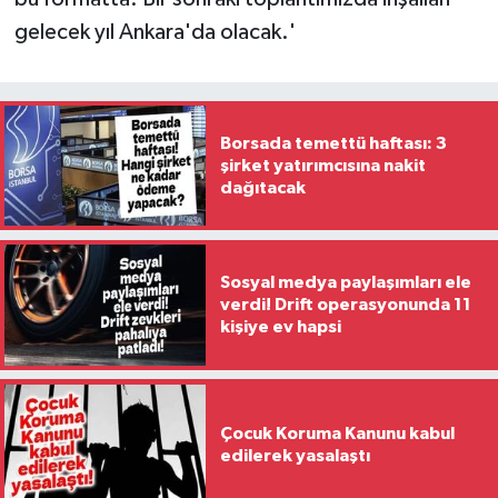
gelecek yıl Ankara'da olacak.'
Borsada temettü haftası: 3
şirket yatırımcısına nakit
dağıtacak
Sosyal medya paylaşımları ele
verdi! Drift operasyonunda 11
kişiye ev hapsi
Çocuk Koruma Kanunu kabul
edilerek yasalaştı