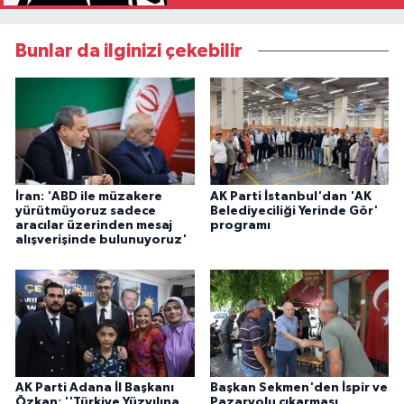
Bunlar da ilginizi çekebilir
İran: 'ABD ile müzakere
AK Parti İstanbul'dan 'AK
yürütmüyoruz sadece
Belediyeciliği Yerinde Gör'
aracılar üzerinden mesaj
programı
alışverişinde bulunuyoruz'
AK Parti Adana İl Başkanı
Başkan Sekmen'den İspir ve
Özkan: ''Türkiye Yüzyılına
Pazaryolu çıkarması