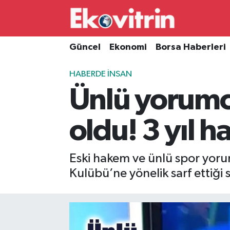
Güncel
Hava Durumu
Güncel
Ekonomi
Borsa Haberleri
Ekonomi
Trafik Durumu
HABERDE İNSAN
Ünlü yorumc
Borsa Haberleri
Süper Lig Puan Durumu ve Fikstür
İş Dünyası
Tüm Manşetler
oldu! 3 yıl h
Lojistik
Son Dakika Haberleri
Eski hakem ve ünlü spor yor
Otovitrin
Haber Arşivi
Kulübü’ne yönelik sarf ettiği
Asayiş
Magazin