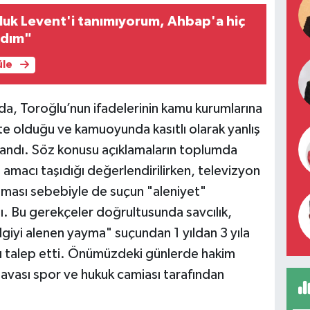
luk Levent'i tanımıyorum, Ahbap'a hiç
adım"
üle
da, Toroğlu’nun ifadelerinin kamu kurumlarına
te olduğu ve kamuoyunda kasıtlı olarak yanlış
landı. Söz konusu açıklamaların toplumda
amacı taşıdığı değerlendirilirken, televizyon
rılması sebebiyle de suçun "aleniyet"
dı. Bu gerekçeler doğrultusunda savcılık,
ilgiyi alenen yayma" suçundan 1 yıldan 3 yıla
nı talep etti. Önümüzdeki günlerde hakim
davası spor ve hukuk camiası tarafından