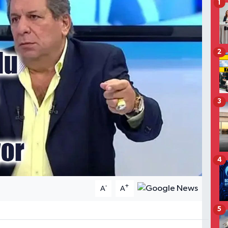
1
2
3
4
-
+
A
A
5