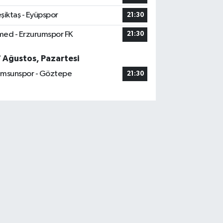
şiktaş - Eyüpspor
21:30
ed - Erzurumspor FK
21:30
7 Ağustos, Pazartesi
msunspor - Göztepe
21:30