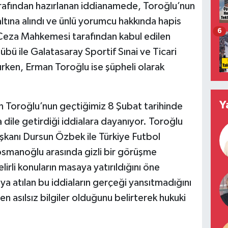
arafından hazırlanan iddianamede, Toroğlu’nun
altına alındı ve ünlü yorumcu hakkında hapis
6
e Ceza Mahkemesi tarafından kabul edilen
ü ile Galatasaray Sportif Sınai ve Ticari
lırken, Erman Toroğlu ise şüpheli olarak
Y
 Toroğlu’nun geçtiğimiz 8 Şubat tarihinde
 dile getirdiği iddialara dayanıyor. Toroğlu
kanı Dursun Özbek ile Türkiye Futbol
smanoğlu arasında gizli bir görüşme
rli konuların masaya yatırıldığını öne
a atılan bu iddiaların gerçeği yansıtmadığını
n asılsız bilgiler olduğunu belirterek hukuki