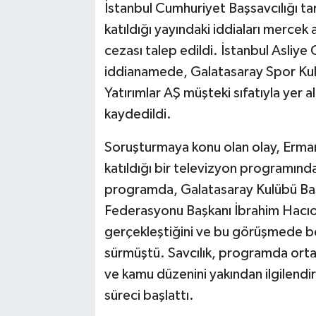
İstanbul Cumhuriyet Başsavcılığı t
katıldığı yayındaki iddiaları mercek 
cezası talep edildi. İstanbul Asliy
iddianamede, Galatasaray Spor Kulüb
Yatırımlar AŞ müşteki sıfatıyla yer a
kaydedildi.
Soruşturmaya konu olan olay, Erman
katıldığı bir televizyon programında
programda, Galatasaray Kulübü Baş
Federasyonu Başkanı İbrahim Hacıo
gerçekleştiğini ve bu görüşmede beli
sürmüştü. Savcılık, programda ortay
ve kamu düzenini yakından ilgilendire
süreci başlattı.