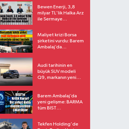
Bewen Enerji, 3,8
milyar TL'lik Halka Arz
ile Sermaye
Piyasalarına Adım
Atıyor
Maliyet krizi Borsa
şirketini vurdu: Barem
Ambalaj’da
konkordato süreci
Audi tarihinin en
büyük SUV modeli
Q9, markanın yeni
amiral gemisi oluyor
Barem Ambalaj’da
yeni gelişme: BARMA
tüm BIST
endekslerinden
çıkarılıyor
Tekfen Holding'de