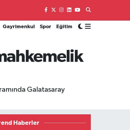
Gayrimenkul
Spor
Eğitim
 mahkemelik
gramında Galatasaray
rend Haberler