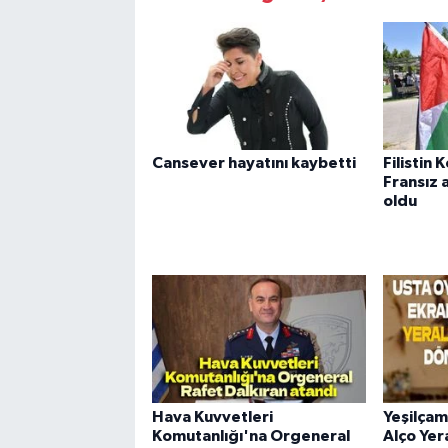
Cansever hayatını kaybetti
Filistin
Fransız 
oldu
Hava Kuvvetleri
Yeşilçam
Komutanlığı'na Orgeneral
Alço Yera