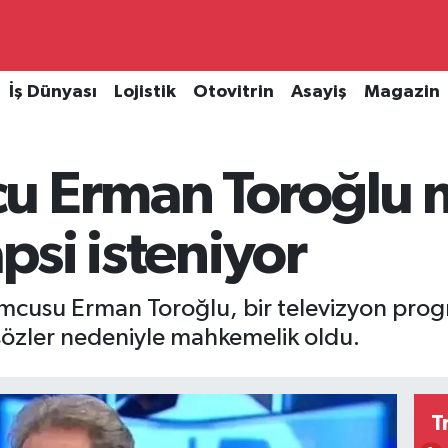
İş Dünyası
Lojistik
Otovitrin
Asayiş
Magazin
u Erman Toroğlu
apsi isteniyor
umcusu Erman Toroğlu, bir televizyon pro
 sözler nedeniyle mahkemelik oldu.
T