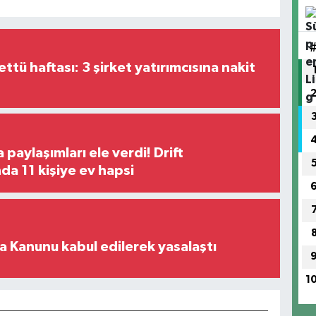
tü haftası: 3 şirket yatırımcısına nakit
paylaşımları ele verdi! Drift
a 11 kişiye ev hapsi
 Kanunu kabul edilerek yasalaştı
1