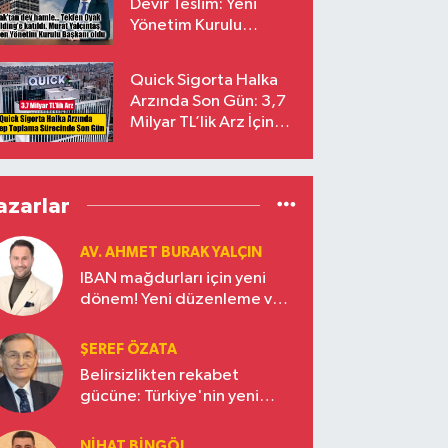
Devir Teslim: Yeni
Yönetim Kurulu
Başkanı Prof. Dr. Murat
Yalçıntaş Oldu!
Quick Sigorta Halka
Arzında Son Gün: 3,7
Milyar TL’lik Arz İçin
Talepler Bugün Sona
Eriyor
azarlar
AV. AHMET BURAK YALÇIN
IBAN mağdurları için yeni
dönem! Yeni düzenleme ve
ceza indirim oranları
ŞEREF ÖZATA
Belirsizlikten rekabet
gücüne: Türkiye'nin yeni
ekonomi vizyonu
NIHAT BINGÖL