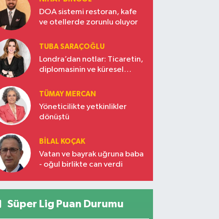
DOA sistemi restoran, kafe
ve otellerde zorunlu oluyor
TUBA SARAÇOĞLU
Londra’dan notlar: Ticaretin,
diplomasinin ve küresel
vizyonun başkentinde
Türkiye’nin yükselen gücü
TÜMAY MERCAN
Yöneticilikte yetkinlikler
dönüştü
BILAL KOÇAK
Vatan ve bayrak uğruna baba
- oğul birlikte can verdi
Süper Lig Puan Durumu