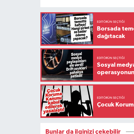
EDITÖRÜN SEÇTIĞI
Borsada temet
dağıtacak
EDITÖRÜN SEÇTIĞI
Sosyal medya 
operasyonund
EDITÖRÜN SEÇTIĞI
Çocuk Koruma
Bunlar da ilginizi çekebilir