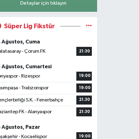
Detaylar için tıklayın
Süper Lig Fikstür
4 Ağustos, Cuma
latasaray - Çorum FK
21:30
5 Ağustos, Cumartesi
nyaspor - Rizespor
19:00
sımpaşa - Trabzonspor
19:00
nçlerbirliği S.K. - Fenerbahçe
21:30
ziantep FK - Alanyaspor
21:30
6 Ağustos, Pazar
şakşehir - Kocaelispor
19:00