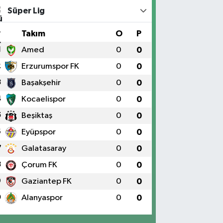
Süper Lig
#
Takım
O
P
1
Amed
0
0
2
Erzurumspor FK
0
0
3
Başakşehir
0
0
4
Kocaelispor
0
0
5
Beşiktaş
0
0
6
Eyüpspor
0
0
7
Galatasaray
0
0
8
Çorum FK
0
0
9
Gaziantep FK
0
0
0
Alanyaspor
0
0