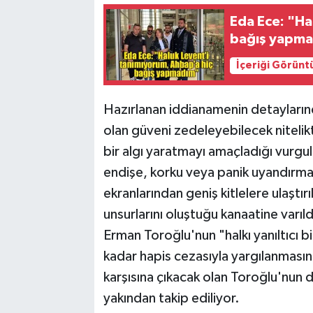
Eda Ece: "Ha
bağış yapm
İçeriği Görünt
Hazırlanan iddianamenin detayların
olan güveni zedeleyebilecek nitelik
bir algı yaratmayı amaçladığı vurgu
endişe, korku veya panik uyandırma 
ekranlarından geniş kitlelere ulaştı
unsurlarını oluştuğu kanaatine varıl
Erman Toroğlu'nun "halkı yanıltıcı b
kadar hapis cezasıyla yargılanması
karşısına çıkacak olan Toroğlu'nun 
yakından takip ediliyor.