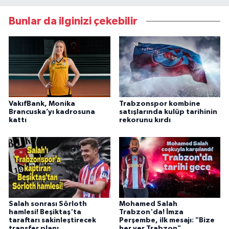
Bunlar da ilginizi çekebilir
VakıfBank, Monika
Trabzonspor kombine
Brancuska’yı kadrosuna
satışlarında kulüp tarihinin
kattı
rekorunu kırdı
Salah sonrası Sörloth
Mohamed Salah
hamlesi! Beşiktaş'ta
Trabzon'da! İmza
taraftarı sakinleştirecek
Perşembe, ilk mesajı: "Bize
transfer planı
her yer Trabzon"