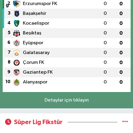
2
Erzurumspor FK
0
0
3
Başakşehir
0
0
4
Kocaelispor
0
0
5
Beşiktaş
0
0
6
Eyüpspor
0
0
7
Galatasaray
0
0
8
Çorum FK
0
0
9
Gaziantep FK
0
0
10
Alanyaspor
0
0
Detaylar için tıklayın
Süper Lig Fikstür