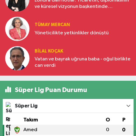
Londra’dan notlar: Ticaretin, diplomasinin
ve küresel vizyonun başkentinde
Türkiye’nin yükselen gücü
TÜMAY MERCAN
Yöneticilikte yetkinlikler dönüştü
BILAL KOÇAK
Vatan ve bayrak uğruna baba - oğul birlikte
can verdi
Süper Lig Puan Durumu
Süper Lig
#
Takım
O
P
1
Amed
0
0