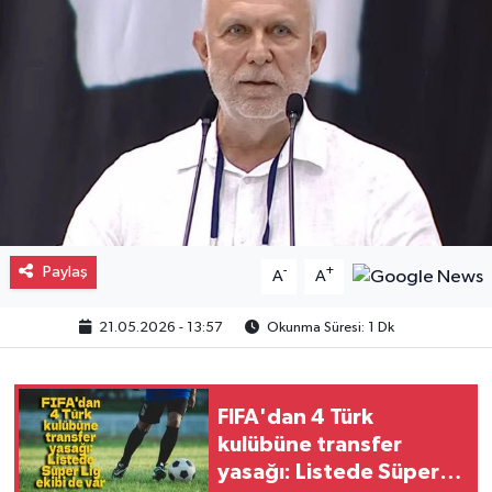
Gayrimenkul
Spor
Eğitim
Paylaş
-
+
A
A
21.05.2026 - 13:57
Okunma Süresi: 1 Dk
FIFA'dan 4 Türk
kulübüne transfer
yasağı: Listede Süper