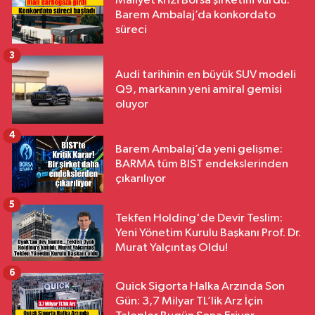
Maliyet krizi Borsa şirketini vurdu:
Barem Ambalaj’da konkordato
süreci
3
Audi tarihinin en büyük SUV modeli
Q9, markanın yeni amiral gemisi
oluyor
4
Barem Ambalaj’da yeni gelişme:
BARMA tüm BIST endekslerinden
çıkarılıyor
5
Tekfen Holding'de Devir Teslim:
Yeni Yönetim Kurulu Başkanı Prof. Dr.
Murat Yalçıntaş Oldu!
6
Quick Sigorta Halka Arzında Son
Gün: 3,7 Milyar TL’lik Arz İçin