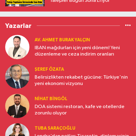
Talepler Bugün Sona Eriyor
Yazarlar
AV. AHMET BURAK YALÇIN
IBAN mağdurları için yeni dönem! Yeni
düzenleme ve ceza indirim oranları
ŞEREF ÖZATA
Belirsizlikten rekabet gücüne: Türkiye'nin
yeni ekonomi vizyonu
NIHAT BINGÖL
DOA sistemi restoran, kafe ve otellerde
zorunlu oluyor
TUBA SARAÇOĞLU