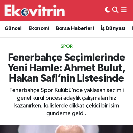
Güncel
Hava Durumu
Güncel
Ekonomi
Borsa Haberleri
İş Dünyası
Ekonomi
Trafik Durumu
SPOR
Borsa Haberleri
Süper Lig Puan Durumu ve Fikstür
Fenerbahçe Seçimlerinde
Yeni Hamle: Ahmet Bulut,
İş Dünyası
Tüm Manşetler
Hakan Safi’nin Listesinde
Lojistik
Son Dakika Haberleri
Fenerbahçe Spor Kulübü’nde yaklaşan seçimli
genel kurul öncesi adaylık çalışmaları hız
Otovitrin
Haber Arşivi
kazanırken, kulislerde dikkat çekici bir isim
gündeme geldi.
Asayiş
Magazin