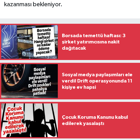
kazanması bekleniyor.
Borsada temettü haftası: 3
şirket yatırımcısına nakit
dağıtacak
Sosyal medya paylaşımları ele
verdi! Drift operasyonunda 11
kişiye ev hapsi
Çocuk Koruma Kanunu kabul
edilerek yasalaştı