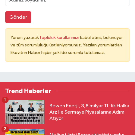
Gönder
Yorum yazarak
topluluk kurallarımızı
kabul etmiş bulunuyor
ve tüm sorumluluğu üstleniyorsunuz. Yazılan yorumlardan
Ekovitrin Haber hiçbir şekilde sorumlu tutulamaz.
Trend Haberler
1
Bewen Enerji, 3,8 milyar TL'lik Halka
Arz ile Sermaye Piyasalarına Adım
Atıyor
2