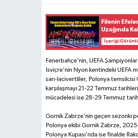
Filenin Efel
Uzağında Ka
İçeriği Görünt
Fenerbahçe'nin, UEFA Şampiyonlar Li
İsviçre'nin Nyon kentindeki UEFA m
sarı-lacivertliler, Polonya temsilcisi 
karşılaşmayı 21-22 Temmuz tarihle
mücadelesi ise 28-29 Temmuz tarihl
Gornik Zabrze'nin geçen sezonki p
Polonya ekibi Gornik Zabrze, 2025-
Polonya Kupası'nda ise finalde Rak