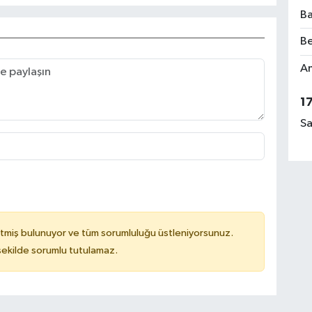
Ba
Be
Am
1
Sa
tmiş bulunuyor ve tüm sorumluluğu üstleniyorsunuz.
 şekilde sorumlu tutulamaz.