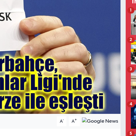
T
1
2
3
4
-
+
A
A
5