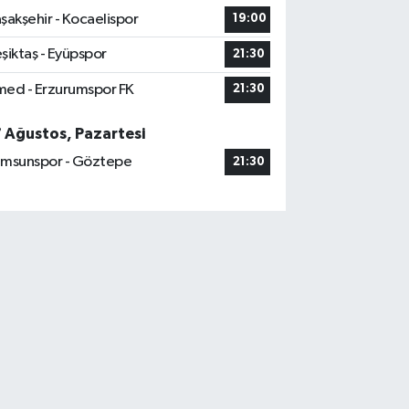
şakşehir - Kocaelispor
19:00
şiktaş - Eyüpspor
21:30
ed - Erzurumspor FK
21:30
7 Ağustos, Pazartesi
msunspor - Göztepe
21:30