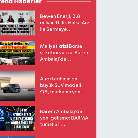
rend Haberler
Bewen Enerji, 3,8
milyar TL'lik Halka Arz
ile Sermaye
Piyasalarına Adım
Atıyor
Maliyet krizi Borsa
şirketini vurdu: Barem
Ambalaj’da
konkordato süreci
Audi tarihinin en
büyük SUV modeli
Q9, markanın yeni
amiral gemisi oluyor
Barem Ambalaj’da
yeni gelişme: BARMA
tüm BIST
endekslerinden
çıkarılıyor