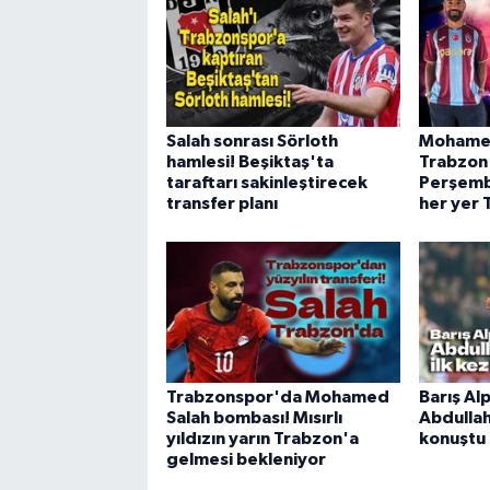
Salah sonrası Sörloth
Mohamed
hamlesi! Beşiktaş'ta
Trabzon
taraftarı sakinleştirecek
Perşembe
transfer planı
her yer 
Trabzonspor'da Mohamed
Barış Al
Salah bombası! Mısırlı
Abdullah
yıldızın yarın Trabzon'a
konuştu
gelmesi bekleniyor