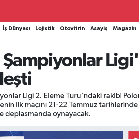
İş Dünyası
Lojistik
Otovitrin
Asayiş
Magazin
 Şampiyonlar Ligi
leşti
nlar Ligi 2. Eleme Turu'ndaki rakibi Polo
şmenin ilk maçını 21-22 Temmuz tarihlerinde
nde deplasmanda oynayacak.