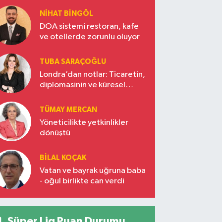
NIHAT BINGÖL
DOA sistemi restoran, kafe
ve otellerde zorunlu oluyor
TUBA SARAÇOĞLU
Londra’dan notlar: Ticaretin,
diplomasinin ve küresel
vizyonun başkentinde
Türkiye’nin yükselen gücü
TÜMAY MERCAN
Yöneticilikte yetkinlikler
dönüştü
BILAL KOÇAK
Vatan ve bayrak uğruna baba
- oğul birlikte can verdi
Süper Lig Puan Durumu