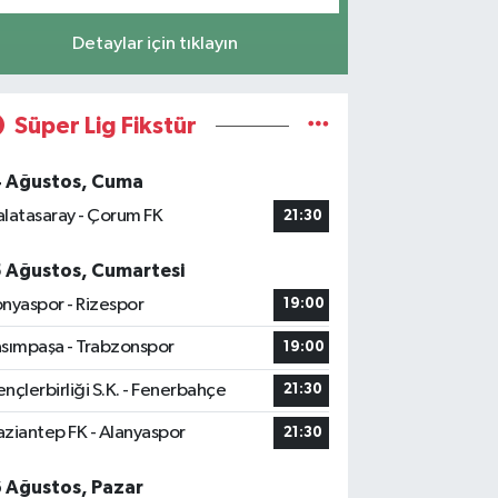
Detaylar için tıklayın
Süper Lig Fikstür
4 Ağustos, Cuma
latasaray - Çorum FK
21:30
5 Ağustos, Cumartesi
nyaspor - Rizespor
19:00
sımpaşa - Trabzonspor
19:00
nçlerbirliği S.K. - Fenerbahçe
21:30
ziantep FK - Alanyaspor
21:30
6 Ağustos, Pazar