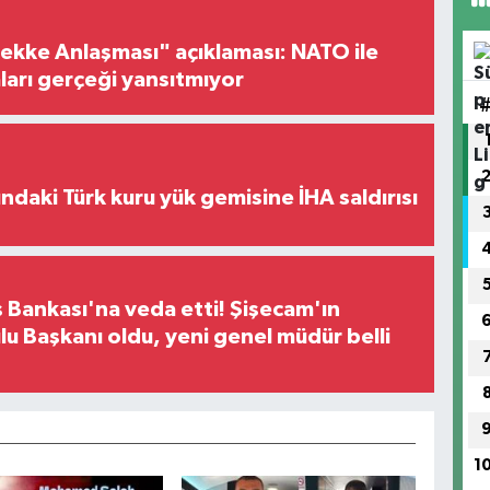
ke Anlaşması" açıklaması: NATO ile
iaları gerçeği yansıtmıyor
ındaki Türk kuru yük gemisine İHA saldırısı
 Bankası'na veda etti! Şişecam'ın
u Başkanı oldu, yeni genel müdür belli
1