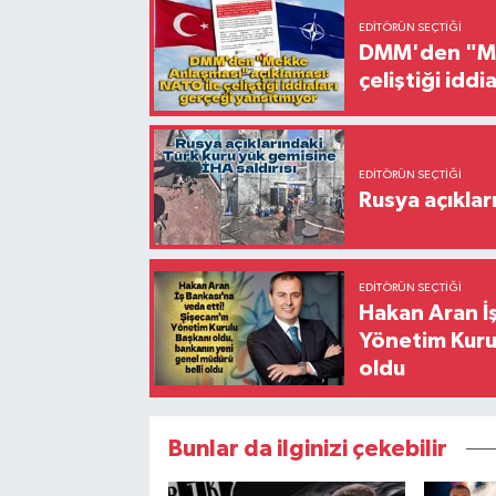
EDITÖRÜN SEÇTIĞI
DMM'den "Mek
çeliştiği idd
EDITÖRÜN SEÇTIĞI
Rusya açıklar
EDITÖRÜN SEÇTIĞI
Hakan Aran İş
Yönetim Kurul
oldu
Bunlar da ilginizi çekebilir