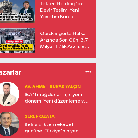
Tekfen Holding'de
Devir Teslim: Yeni
Yönetim Kurulu
Başkanı Prof. Dr. Murat
Yalçıntaş Oldu!
Quick Sigorta Halka
Arzında Son Gün: 3,7
Milyar TL’lik Arz İçin
Talepler Bugün Sona
Eriyor
azarlar
AV. AHMET BURAK YALÇIN
IBAN mağdurları için yeni
dönem! Yeni düzenleme ve
ceza indirim oranları
ŞEREF ÖZATA
Belirsizlikten rekabet
gücüne: Türkiye'nin yeni
ekonomi vizyonu