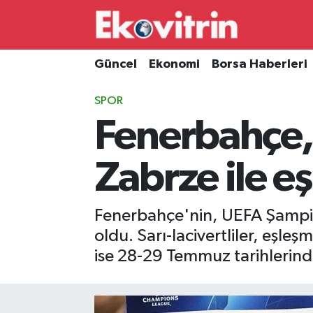
Güncel
Hava Durumu
Güncel
Ekonomi
Borsa Haberleri
Ekonomi
Trafik Durumu
SPOR
Fenerbahçe,
Borsa Haberleri
Süper Lig Puan Durumu ve Fikstür
İş Dünyası
Tüm Manşetler
Zabrze ile eş
Lojistik
Son Dakika Haberleri
Fenerbahçe'nin, UEFA Şampiyo
Otovitrin
Haber Arşivi
oldu. Sarı-lacivertliler, eşle
ise 28-29 Temmuz tarihleri
Asayiş
Magazin