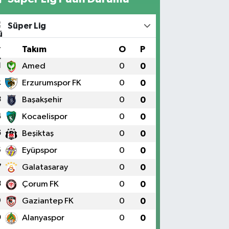
Süper Lig
#
Takım
O
P
1
Amed
0
0
2
Erzurumspor FK
0
0
3
Başakşehir
0
0
4
Kocaelispor
0
0
5
Beşiktaş
0
0
6
Eyüpspor
0
0
7
Galatasaray
0
0
8
Çorum FK
0
0
9
Gaziantep FK
0
0
0
Alanyaspor
0
0