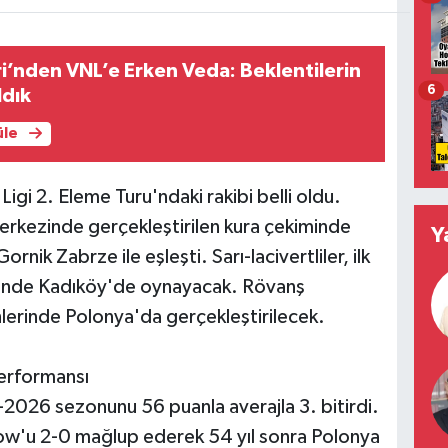
eri’nden VNL’e Erken Veda: Beklentilerin
6
ldık
üle
gi 2. Eleme Turu'ndaki rakibi belli oldu.
erkezinde gerçekleştirilen kura çekiminde
Y
Gornik Zabrze ile eşleşti. Sarı-lacivertliler, ilk
rinde Kadıköy'de oynayacak. Rövanş
erinde Polonya'da gerçekleştirilecek.
erformansı
2026 sezonunu 56 puanla averajla 3. bitirdi.
ow'u 2-0 mağlup ederek 54 yıl sonra Polonya