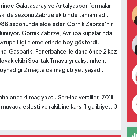
rinde Galatasaray ve Antalyaspor formaları
ski de sezonu Zabrze ekibinde tamamladı.
88 sezonunda elde eden Gornik Zabrze'nin
lunuyor. Gornik Zabrze, Avrupa kupalarında
rupa Ligi elemelerinde boy gösterdi.
ichal Gasparik, Fenerbahçe ile daha önce 2 kez
vak ekibi Spartak Trnava'yı çalıştırırken,
a oynadığı 2 maçta da mağlubiyet yaşadı.
a önce 4 maç yaptı. Sarı-lacivertliler, 70'li
urnuvada eşleşti ve rakibine karşı 1 galibiyet, 3