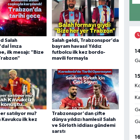
 Salah
Salah geldi, Trabzonspor’da
'da! İmza
bayram havası! Yıldız
1
, ilk mesajı: "Bize
futbolcu ilk kez bordo-
Trabzon"
mavili formayla
Ga
1
Ko
Ka
Ge
per satılıyor mu?
Trabzonspor'dan çifte
 Kavukcu ilk kez
dünya yıldızı hamlesi! Salah
Ga
ve Sörloth iddiası gündemi
sarstı
1