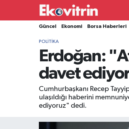
Güncel
Hava Durumu
Güncel
Ekonomi
Borsa Haberleri
Ekonomi
Trafik Durumu
POLITIKA
Erdoğan: "A
Borsa Haberleri
Süper Lig Puan Durumu ve Fikstür
İş Dünyası
Tüm Manşetler
davet ediyo
Lojistik
Son Dakika Haberleri
Cumhurbaşkanı Recep Tayyip 
Otovitrin
Haber Arşivi
ulaşıldığı haberini memnuniye
ediyoruz" dedi.
Asayiş
Magazin