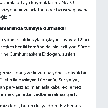
katılımla ortaya koymak lazım. NATO
 vizyonumuzu anlatacak ve barışı sağlayana
ğiz."
n tamamında tümüyle durmalıdır"
’a yönelik saldırısıyla başlayan savaşta 12’nci
eşkes her iki taraftan da ihlal ediliyor. Süreci
erine Cumhurbaşkanı Erdoğan, şunları
bölgemizin barış ve huzuruna yönelik büyük bir
n Filistin ile başlayan Lübnan’a, Suriye’ye,
an pervasız adımları asla kabul edilemez.
vermek için etkin tedbirleri alması şart.
iz değil, bütün dünya öder. Biz herkesi