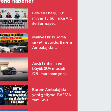
rend Haberler
Bewen Enerji, 3,8
milyar TL'lik Halka Arz
ile Sermaye
Piyasalarına Adım
Atıyor
Maliyet krizi Borsa
şirketini vurdu: Barem
Ambalaj’da
konkordato süreci
Audi tarihinin en
büyük SUV modeli
Q9, markanın yeni
amiral gemisi oluyor
Barem Ambalaj’da
yeni gelişme: BARMA
tüm BIST
endekslerinden
çıkarılıyor