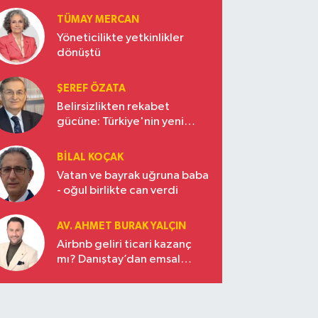
Türkiye’nin yükselen gücü
TÜMAY MERCAN
Yöneticilikte yetkinlikler
dönüştü
ŞEREF ÖZATA
Belirsizlikten rekabet
gücüne: Türkiye'nin yeni
ekonomi vizyonu
BILAL KOÇAK
Vatan ve bayrak uğruna baba
- oğul birlikte can verdi
AV. AHMET BURAK YALÇIN
Airbnb geliri ticari kazanç
mı? Danıştay’dan emsal
karar!