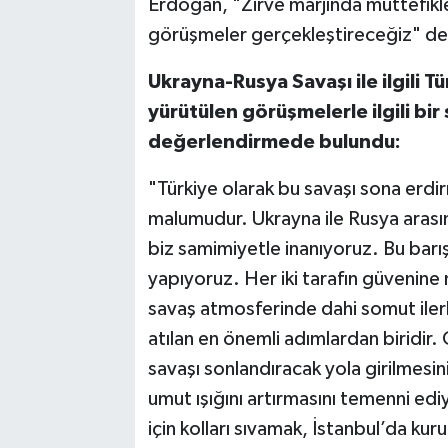
Erdoğan, "Zirve marjında müttefiklerim
görüşmeler gerçekleştireceğiz" de
Ukrayna-Rusya Savaşı ile ilgili 
yürütülen görüşmelerle ilgili bi
değerlendirmede bulundu:
"Türkiye olarak bu savaşı sona erd
malumudur. Ukrayna ile Rusya arasın
biz samimiyetle inanıyoruz. Bu barış
yapıyoruz. Her iki tarafın güvenine
savaş atmosferinde dahi somut iler
atılan en önemli adımlardan biridir.
savaşı sonlandıracak yola girilmesi
umut ışığını artırmasını temenni ed
için kolları sıvamak, İstanbul’da ku