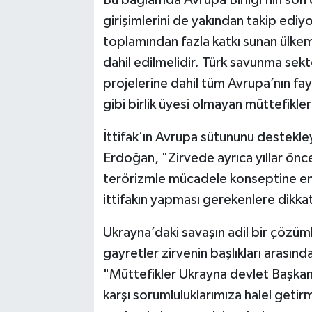
Bu bağlamda Avrupa Birliği’nin so
girişimlerini de yakından takip ediy
toplamından fazla katkı sunan ülkem
dahil edilmelidir. Türk savunma se
projelerine dahil tüm Avrupa’nın fa
gibi birlik üyesi olmayan müttefikler
İttifak’ın Avrupa sütununu destekleyi
Erdoğan, "Zirvede ayrıca yıllar önc
terörizmle mücadele konseptine en f
ittifakın yapması gerekenlere dikkat
Ukrayna’daki savaşın adil bir çözüml
gayretler zirvenin başlıkları arasın
"Müttefikler Ukrayna devlet Başkanı 
karşı sorumluluklarımıza halel getir