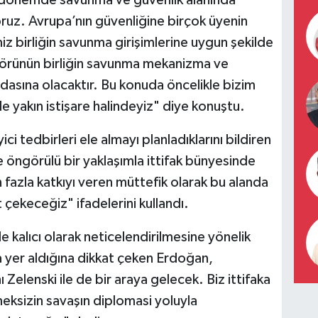
n dönemde savunma ve güvenlik alanında
oruz. Avrupa’nın güvenliğine birçok üyenin
iz birliğin savunma girişimlerine uygun şekilde
ktörünün birliğin savunma mekanizma ve
ydasına olacaktır. Bu konuda öncelikle bizim
le yakın istişare halindeyiz" diye konuştu.
ci tedbirleri ele almayı planladıklarını bildiren
e öngörülü bir yaklaşımla ittifak bünyesinde
azla katkıyı veren müttefik olarak bu alanda
 çekeceğiz" ifadelerini kullandı.
e kalıcı olarak neticelendirilmesine yönelik
da yer aldığına dikkat çeken Erdoğan,
Zelenski ile de bir araya gelecek. Biz ittifaka
meksizin savaşın diplomasi yoluyla