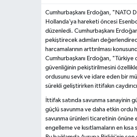
Cumhurbaşkanı Erdoğan, "NATO Devl
Hollanda’ya hareketi öncesi Esenbo
düzenledi. Cumhurbaşkanı Erdoğan, z
pekiştirecek adımları değerlendirec
harcamalarının arttırılması konusund
Cumhurbaşkanı Erdoğan, "Türkiye ol
güvenliğinin pekiştirilmesini özelli
ordusunu sevk ve idare eden bir mü
sürekli geliştirirken ittifakın caydır
İttifak satında savunma sanayinin 
güçlü savunma ve daha etkin ordu he
savunma ürünleri ticaretinin önüne 
engelleme ve kısıtlamaların en kısa 