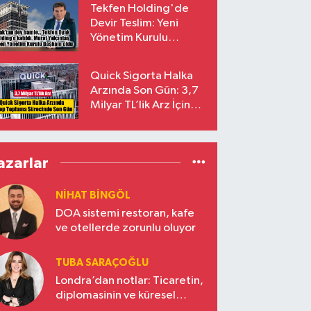
Tekfen Holding'de
Devir Teslim: Yeni
Yönetim Kurulu
Başkanı Prof. Dr. Murat
Yalçıntaş Oldu!
Quick Sigorta Halka
Arzında Son Gün: 3,7
Milyar TL’lik Arz İçin
Talepler Bugün Sona
Eriyor
azarlar
NIHAT BINGÖL
DOA sistemi restoran, kafe
ve otellerde zorunlu oluyor
TUBA SARAÇOĞLU
Londra’dan notlar: Ticaretin,
diplomasinin ve küresel
vizyonun başkentinde