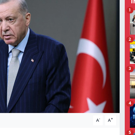
T
1
2
3
4
-
+
A
A
5