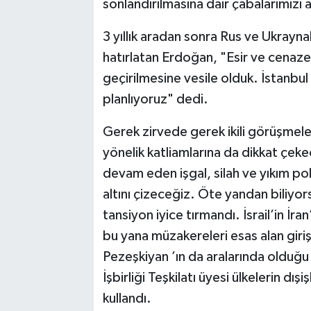
sonlandırılmasına dair çabalarımızı 
3 yıllık aradan sonra Rus ve Ukraynal
hatırlatan Erdoğan, "Esir ve cenaze t
geçirilmesine vesile olduk. İstanbul
planlıyoruz" dedi.
Gerek zirvede gerek ikili görüşmele
yönelik katliamlarına da dikkat çek
devam eden işgal, silah ve yıkım pol
altını çizeceğiz. Öte yandan biliy
tansiyon iyice tırmandı. İsrail’in İra
bu yana müzakereleri esas alan giri
Pezeşkiyan ’ın da aralarında olduğu 
İşbirliği Teşkilatı üyesi ülkelerin dışi
kullandı.