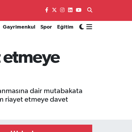
Gayrimenkul
Spor
Eğitim
t etmeye
lanmasına dair mutabakata
am riayet etmeye davet