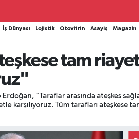
İş Dünyası
Lojistik
Otovitrin
Asayiş
Magazin
teşkese tam riaye
ruz"
Erdoğan, "Taraflar arasında ateşkes sağ
tle karşılıyoruz. Tüm tarafları ateşkese t