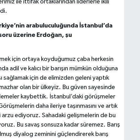
iz ile ittifak ortaklarından liderlerle ikili
di.
Türkiye’nin arabuluculuğunda İstanbul’da
r soru üzerine Erdoğan, şu
irmek için ortaya koyduğumuz çaba herkesin
da adil ve kalıcı bir barışın mümkün olduğuna
ı sağlamak için de elimizden geleni yaptık
 mazhar olan bir ülkeyiz. Bu güven sayesinde
lemeler kaybettik. İstanbul’daki görüşmeler
 Görüşmelerin daha ileriye taşınmasını ve artık
ni arzu ediyoruz. Sahadaki gelişmelerin de bu
iyoruz. Bu savaş sonsuza kadar süremez. Barış
rulmuş diyalog zeminini güçlendirerek barış