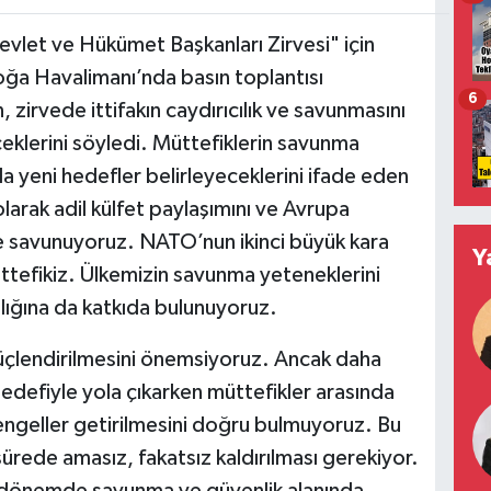
et ve Hükümet Başkanları Zirvesi" için
ğa Havalimanı’nda basın toplantısı
6
irvede ittifakın caydırıcılık ve savunmasını
eklerini söyledi. Müttefiklerin savunma
a yeni hedefler belirleyeceklerini ifade eden
arak adil külfet paylaşımını ve Avrupa
kle savunuyoruz. NATO’nun ikinci büyük kara
Y
ttefikiz. Ülkemizin savunma yeteneklerini
ıcılığına da katkıda bulunuyoruz.
güçlendirilmesini önemsiyoruz. Ancak daha
defiyle yola çıkarken müttefikler arasında
engeller getirilmesini doğru bulmuyoruz. Bu
sürede amasız, fakatsız kaldırılması gerekiyor.