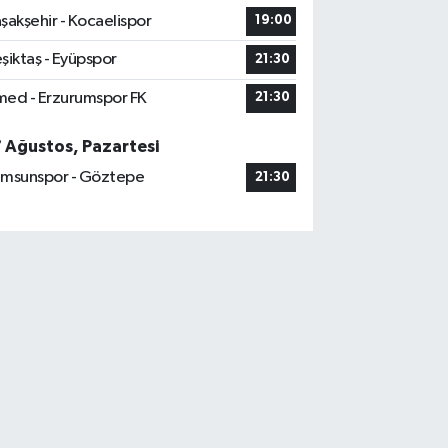
şakşehir - Kocaelispor
19:00
şiktaş - Eyüpspor
21:30
ed - Erzurumspor FK
21:30
7 Ağustos, Pazartesi
msunspor - Göztepe
21:30