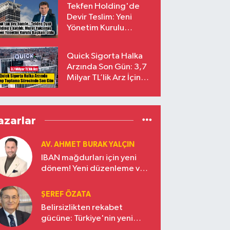
Tekfen Holding'de
Devir Teslim: Yeni
Yönetim Kurulu
Başkanı Prof. Dr. Murat
Yalçıntaş Oldu!
Quick Sigorta Halka
Arzında Son Gün: 3,7
Milyar TL’lik Arz İçin
Talepler Bugün Sona
Eriyor
azarlar
AV. AHMET BURAK YALÇIN
IBAN mağdurları için yeni
dönem! Yeni düzenleme ve
ceza indirim oranları
ŞEREF ÖZATA
Belirsizlikten rekabet
gücüne: Türkiye'nin yeni
ekonomi vizyonu