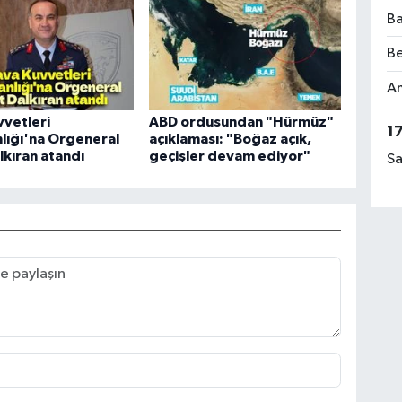
Ba
Be
Am
vetleri
ABD ordusundan "Hürmüz"
1
lığı'na Orgeneral
açıklaması: "Boğaz açık,
lkıran atandı
geçişler devam ediyor"
Sa