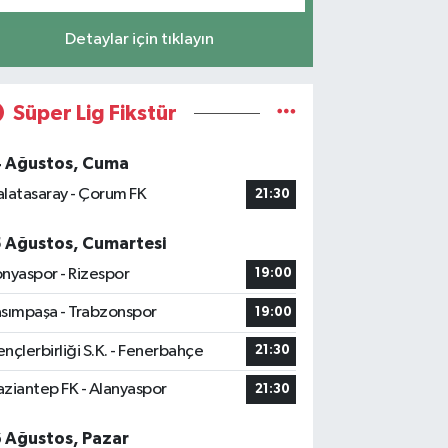
Detaylar için tıklayın
Süper Lig Fikstür
4 Ağustos, Cuma
latasaray - Çorum FK
21:30
5 Ağustos, Cumartesi
nyaspor - Rizespor
19:00
sımpaşa - Trabzonspor
19:00
nçlerbirliği S.K. - Fenerbahçe
21:30
ziantep FK - Alanyaspor
21:30
6 Ağustos, Pazar