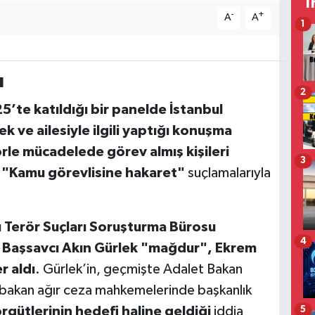
T
-
+
A
A
1
ı
2
’te katıldığı bir panelde İstanbul
k ve ailesiyle ilgili yaptığı konuşma
rle mücadelede görev almış kişileri
3
 "Kamu görevlisine hakaret"
suçlamalarıyla
ı Terör Suçları Soruşturma Bürosu
4
,
Başsavcı Akın Gürlek "mağdur", Ekrem
r aldı
. Gürlek’in, geçmişte Adalet Bakan
na bakan ağır ceza mahkemelerinde başkanlık
örgütlerinin hedefi haline geldiği
iddia
5