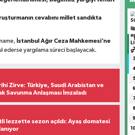
ruşturmanın cevabını millet sandıkta
aname,
İstanbul Ağır Ceza Mahkemesi’ne
l ederse yargılama süreci başlayacak.
hi Zirve: Türkiye, Suudi Arabistan ve
ak Savunma Anlaşması İmzaladı
tli lezzette sezon açıldı: Ayaş domatesi
1
lanıyor