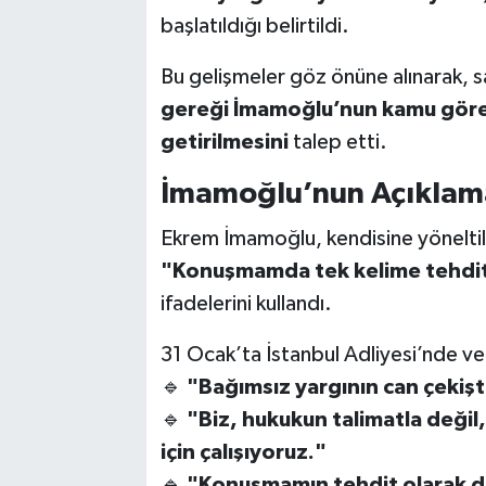
başlatıldığı belirtildi.
Bu gelişmeler göz önüne alınarak, s
gereği İmamoğlu’nun kamu göre
getirilmesini
talep etti.
İmamoğlu’nun Açıklama
Ekrem İmamoğlu, kendisine yöneltil
"Konuşmamda tek kelime tehdit 
ifadelerini kullandı.
31 Ocak’ta İstanbul Adliyesi’nde ver
🔹
"Bağımsız yargının can çekişt
🔹
"Biz, hukukun talimatla değil,
için çalışıyoruz."
🔹
"Konuşmamın tehdit olarak de