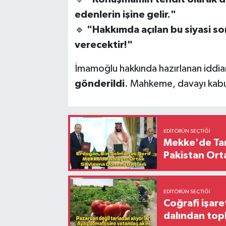
edenlerin işine gelir."
🔹
"Hakkımda açılan bu siyasi so
verecektir!"
İmamoğlu hakkında hazırlanan iddi
gönderildi
. Mahkeme, davayı kabu
EDITÖRÜN SEÇTIĞI
Mekke'de Tari
Pakistan Ort
EDITÖRÜN SEÇTIĞI
Coğrafi işare
dalından top