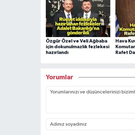
Özgür Özel ve Veli Ağbaba
Hava Kuv
için dokunulmazlık fezlekesi
Komutan
hazırlandı
Rafet Da
Yorumlar