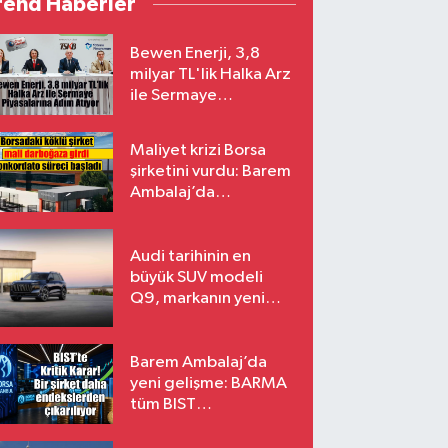
rend Haberler
Bewen Enerji, 3,8
milyar TL'lik Halka Arz
ile Sermaye
Piyasalarına Adım
Atıyor
Maliyet krizi Borsa
şirketini vurdu: Barem
Ambalaj’da
konkordato süreci
Audi tarihinin en
büyük SUV modeli
Q9, markanın yeni
amiral gemisi oluyor
Barem Ambalaj’da
yeni gelişme: BARMA
tüm BIST
endekslerinden
çıkarılıyor