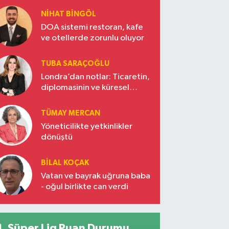
NIHAT BINGÖL
DOA sistemi restoran, kafe
ve otellerde zorunlu oluyor
TUBA SARAÇOĞLU
Londra’dan notlar: Ticaretin,
diplomasinin ve küresel
vizyonun başkentinde
Türkiye’nin yükselen gücü
TÜMAY MERCAN
Yöneticilikte yetkinlikler
dönüştü
BILAL KOÇAK
Vatan ve bayrak uğruna baba
- oğul birlikte can verdi
Süper Lig Puan Durumu