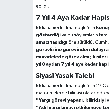
edildi.
7 Yıl 4 Aya Kadar Hapis
İddianamede, İmamoğlu’nun
konuş
gösterdiği
ve bu söylemlerin kam
amacı taşıdığı
öne sürüldü. Cumhu
görevlisine görevinden dolayı a
mücadelede görev almış kişiler
yıl 8 aydan 7 yıl 4 aya kadar hapi
Siyasi Yasak Talebi
İddianamede, İmamoğlu’nun 27 Ocak
mahkemelerde bilirkişi olarak görevli
"Yargı görevi yapanı, bilirkişiy
"Adil yargılamayı etkilemeye t