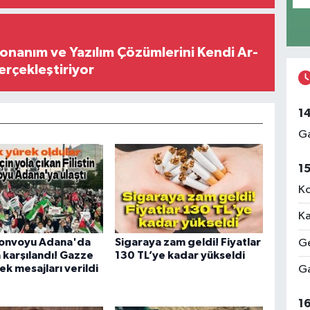
Donanım ve Yazılım Çözümlerini Kendi Ar-
Gerçekleştiriyor
1
Ga
1
Ko
Ka
 Konvoyu Adana'da
Sigaraya zam geldi! Fiyatlar
Ge
 karşılandı! Gazze
130 TL’ye kadar yükseldi
ek mesajları verildi
Ga
1