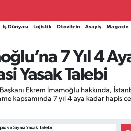
İş Dünyası
Lojistik
Otovitrin
Asayiş
Magazin
ğlu’na 7 Yıl 4 Ay
asi Yasak Talebi
 Başkanı Ekrem İmamoğlu hakkında, İstanb
me kapsamında 7 yıl 4 aya kadar hapis ceza