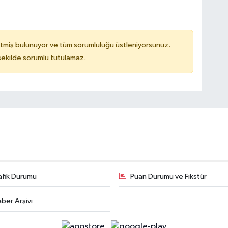
tmiş bulunuyor ve tüm sorumluluğu üstleniyorsunuz.
 şekilde sorumlu tutulamaz.
afik Durumu
Puan Durumu ve Fikstür
ber Arşivi