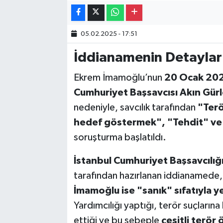
Gayrimenkul
05.02.2025 - 17:51
Spor
İddianamenin Detaylar
Eğitim
Ekrem İmamoğlu’nun
20 Ocak 2025
Cumhuriyet Başsavcısı Akın Gürle
nedeniyle, savcılık tarafından
"Terö
hedef göstermek", "Tehdit" ve
soruşturma başlatıldı.
İstanbul Cumhuriyet Başsavcılığ
tarafından hazırlanan iddianamede
İmamoğlu ise "sanık" sıfatıyla ye
Yardımcılığı yaptığı, terör suçları
ettiği ve bu sebeple
çeşitli terör 