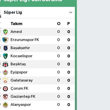
Süper Lig
#
Takım
O
P
1
Amed
0
0
2
Erzurumspor FK
0
0
3
Başakşehir
0
0
4
Kocaelispor
0
0
5
Beşiktaş
0
0
6
Eyüpspor
0
0
7
Galatasaray
0
0
8
Çorum FK
0
0
9
Gaziantep FK
0
0
0
Alanyaspor
0
0