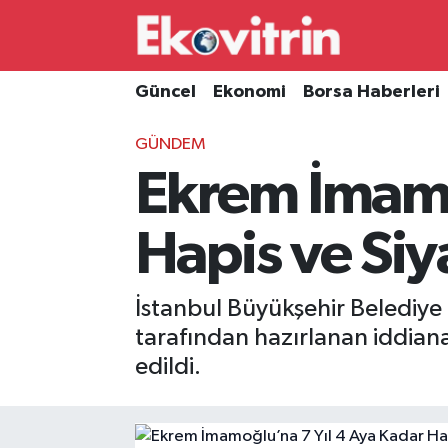
Güncel
Hava Durumu
Güncel
Ekonomi
Borsa Haberleri
Ekonomi
Trafik Durumu
GÜNDEM
Ekrem İmamo
Borsa Haberleri
Süper Lig Puan Durumu ve Fikstür
İş Dünyası
Tüm Manşetler
Hapis ve Siy
Lojistik
Son Dakika Haberleri
İstanbul Büyükşehir Belediye
Otovitrin
Haber Arşivi
tarafından hazırlanan iddiana
edildi.
Asayiş
Magazin