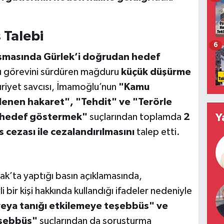
 Talebi
6
masında Gürlek’i doğrudan hedef
u görevini sürdüren mağduru
küçük düşürme
riyet savcısı, İmamoğlu’nun
"Kamu
lenen hakaret", "Tehdit" ve "Terörle
i hedef göstermek"
suçlarından toplamda
2
Y
s cezası ile cezalandırılmasını
talep etti.
’ta yaptığı basın açıklamasında,
 bir kişi hakkında kullandığı ifadeler nedeniyle
i veya tanığı etkilemeye teşebbüs" ve
eşebbüs"
suçlarından da soruşturma