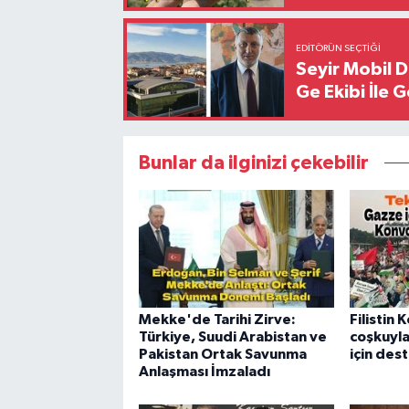
EDITÖRÜN SEÇTIĞI
Seyir Mobil 
Ge Ekibi İle 
Bunlar da ilginizi çekebilir
Mekke'de Tarihi Zirve:
Filistin
Türkiye, Suudi Arabistan ve
coşkuyla
Pakistan Ortak Savunma
için dest
Anlaşması İmzaladı