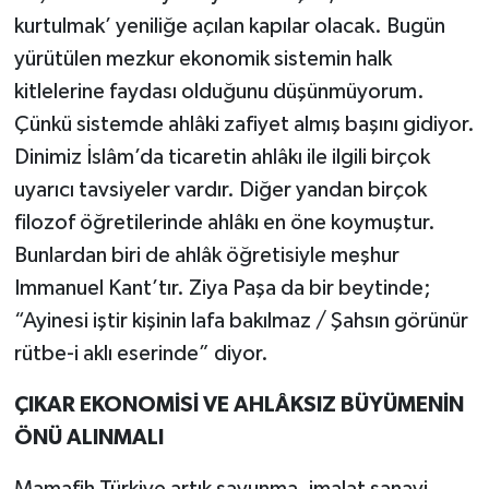
kurtulmak’ yeniliğe açılan kapılar olacak. Bugün
yürütülen mezkur ekonomik sistemin halk
kitlelerine faydası olduğunu düşünmüyorum.
Çünkü sistemde ahlâki zafiyet almış başını gidiyor.
Dinimiz İslâm’da ticaretin ahlâkı ile ilgili birçok
uyarıcı tavsiyeler vardır. Diğer yandan birçok
filozof öğretilerinde ahlâkı en öne koymuştur.
Bunlardan biri de ahlâk öğretisiyle meşhur
Immanuel Kant’tır. Ziya Paşa da bir beytinde;
“Ayinesi iştir kişinin lafa bakılmaz / Şahsın görünür
rütbe-i aklı eserinde” diyor.
ÇIKAR EKONOMİSİ VE AHLÂKSIZ BÜYÜMENİN
ÖNÜ ALINMALI
Mamafih Türkiye artık savunma, imalat sanayi,