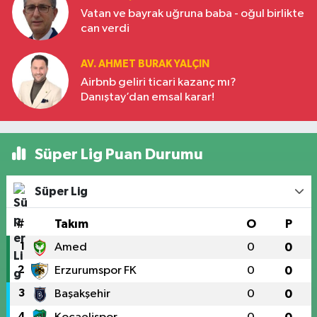
Vatan ve bayrak uğruna baba - oğul birlikte
can verdi
AV. AHMET BURAK YALÇIN
Airbnb geliri ticari kazanç mı?
Danıştay’dan emsal karar!
Süper Lig Puan Durumu
Süper Lig
#
Takım
O
P
1
Amed
0
0
2
Erzurumspor FK
0
0
3
Başakşehir
0
0
4