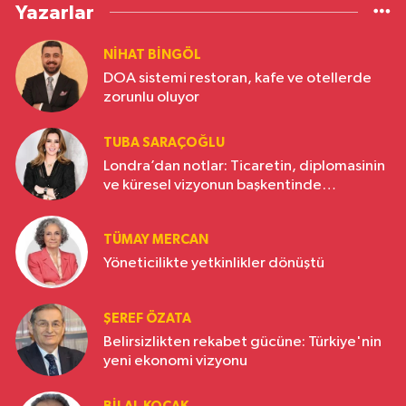
Yazarlar
NIHAT BINGÖL
DOA sistemi restoran, kafe ve otellerde
zorunlu oluyor
TUBA SARAÇOĞLU
Londra’dan notlar: Ticaretin, diplomasinin
ve küresel vizyonun başkentinde
Türkiye’nin yükselen gücü
TÜMAY MERCAN
Yöneticilikte yetkinlikler dönüştü
ŞEREF ÖZATA
Belirsizlikten rekabet gücüne: Türkiye'nin
yeni ekonomi vizyonu