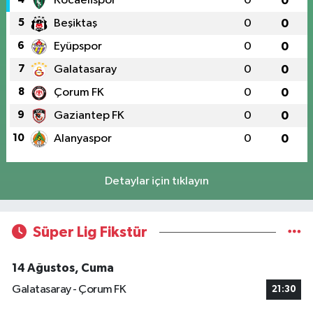
Kocaelispor
0
0
5
Beşiktaş
0
0
6
Eyüpspor
0
0
7
Galatasaray
0
0
8
Çorum FK
0
0
9
Gaziantep FK
0
0
10
Alanyaspor
0
0
Detaylar için tıklayın
Süper Lig Fikstür
14 Ağustos, Cuma
Galatasaray - Çorum FK
21:30