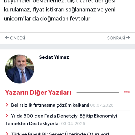
büyümeler beklenemez, dış ticaret dengesi
kurulamaz, fiyat istikrarı sağlanamaz ve yeni
unicorn’lar da doğmadan fevtolur
ÖNCEKI
SONRAKI
Sedat Yılmaz
Yazarın Diğer Yazıları
Belirsizlik fırtınasına çözüm kalkanı!
06.07.2026
Yılda 500’den Fazla Denetçiyi Eğitip Ekonomiyi
Temelden Destekliyorlar
03.04.2026
Türkiye Büyük Bir Servet Üzerinde Oturuyor!