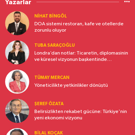
Yazarlar
NIHAT BINGÖL
DOA sistemi restoran, kafe ve otellerde
zorunlu oluyor
TUBA SARAÇOĞLU
Londra’dan notlar: Ticaretin, diplomasinin
ve küresel vizyonun başkentinde
Türkiye’nin yükselen gücü
TÜMAY MERCAN
Yöneticilikte yetkinlikler dönüştü
ŞEREF ÖZATA
Belirsizlikten rekabet gücüne: Türkiye'nin
yeni ekonomi vizyonu
BILAL KOÇAK