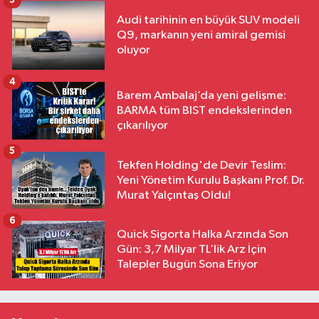
3
Audi tarihinin en büyük SUV modeli
Q9, markanın yeni amiral gemisi
oluyor
4
Barem Ambalaj’da yeni gelişme:
BARMA tüm BIST endekslerinden
çıkarılıyor
5
Tekfen Holding'de Devir Teslim:
Yeni Yönetim Kurulu Başkanı Prof. Dr.
Murat Yalçıntaş Oldu!
6
Quick Sigorta Halka Arzında Son
Gün: 3,7 Milyar TL’lik Arz İçin
Talepler Bugün Sona Eriyor