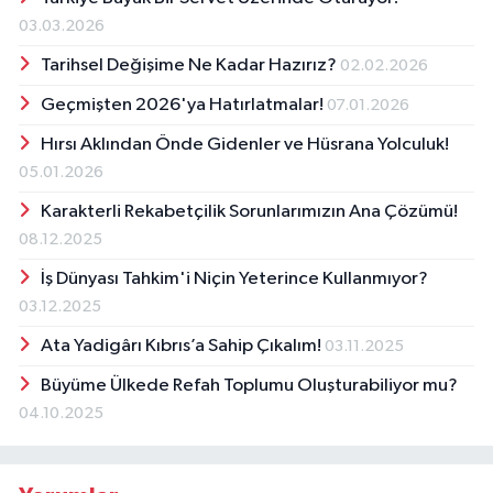
03.03.2026
Tarihsel Değişime Ne Kadar Hazırız?
02.02.2026
Geçmişten 2026'ya Hatırlatmalar!
07.01.2026
Hırsı Aklından Önde Gidenler ve Hüsrana Yolculuk!
05.01.2026
Karakterli Rekabetçilik Sorunlarımızın Ana Çözümü!
08.12.2025
İş Dünyası Tahkim'i Niçin Yeterince Kullanmıyor?
03.12.2025
Ata Yadigârı Kıbrıs’a Sahip Çıkalım!
03.11.2025
Büyüme Ülkede Refah Toplumu Oluşturabiliyor mu?
04.10.2025