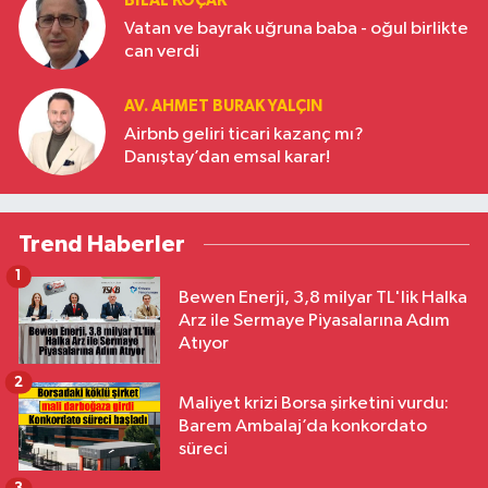
BILAL KOÇAK
Vatan ve bayrak uğruna baba - oğul birlikte
can verdi
AV. AHMET BURAK YALÇIN
Airbnb geliri ticari kazanç mı?
Danıştay’dan emsal karar!
Trend Haberler
1
Bewen Enerji, 3,8 milyar TL'lik Halka
Arz ile Sermaye Piyasalarına Adım
Atıyor
2
Maliyet krizi Borsa şirketini vurdu:
Barem Ambalaj’da konkordato
süreci