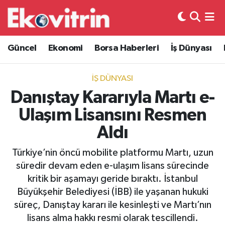
Güncel
Hava Durumu
Güncel
Ekonomi
Borsa Haberleri
İş Dünyası
Ekonomi
Trafik Durumu
İŞ DÜNYASI
Borsa Haberleri
Süper Lig Puan Durumu ve Fikstür
Danıştay Kararıyla Martı e-
Ulaşım Lisansını Resmen
İş Dünyası
Tüm Manşetler
Aldı
Lojistik
Son Dakika Haberleri
Türkiye’nin öncü mobilite platformu Martı, uzun
süredir devam eden e-ulaşım lisans sürecinde
Otovitrin
Haber Arşivi
kritik bir aşamayı geride bıraktı. İstanbul
Büyükşehir Belediyesi (İBB) ile yaşanan hukuki
Asayiş
süreç, Danıştay kararı ile kesinleşti ve Martı’nın
lisans alma hakkı resmi olarak tescillendi.
Magazin