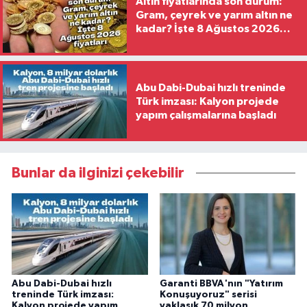
Altın fiyatlarında son durum:
Gram, çeyrek ve yarım altın ne
kadar? İşte 8 Ağustos 2026
fiyatları
Abu Dabi-Dubai hızlı treninde
Türk imzası: Kalyon projede
yapım çalışmalarına başladı
Bunlar da ilginizi çekebilir
Abu Dabi-Dubai hızlı
Garanti BBVA'nın "Yatırım
treninde Türk imzası:
Konuşuyoruz" serisi
Kalyon projede yapım
yaklaşık 70 milyon