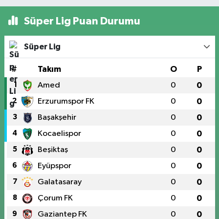
Süper Lig Puan Durumu
Süper Lig
#
Takım
O
P
1
Amed
0
0
2
Erzurumspor FK
0
0
3
Başakşehir
0
0
4
Kocaelispor
0
0
5
Beşiktaş
0
0
6
Eyüpspor
0
0
7
Galatasaray
0
0
8
Çorum FK
0
0
9
Gaziantep FK
0
0