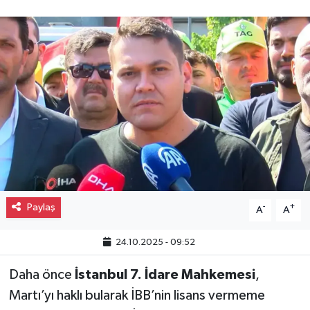
Gayrimenkul
Spor
Eğitim
Paylaş
-
+
A
A
24.10.2025 - 09:52
Daha önce
İstanbul 7. İdare Mahkemesi
,
Martı’yı haklı bularak İBB’nin lisans vermeme