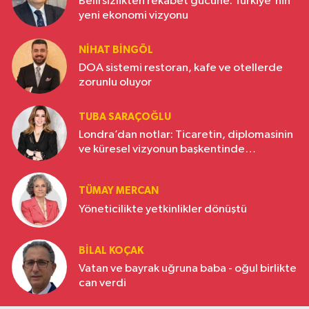
Belirsizlikten rekabet gücüne: Türkiye'nin
yeni ekonomi vizyonu
NIHAT BINGÖL
DOA sistemi restoran, kafe ve otellerde
zorunlu oluyor
TUBA SARAÇOĞLU
Londra’dan notlar: Ticaretin, diplomasinin
ve küresel vizyonun başkentinde
Türkiye’nin yükselen gücü
TÜMAY MERCAN
Yöneticilikte yetkinlikler dönüştü
BILAL KOÇAK
Vatan ve bayrak uğruna baba - oğul birlikte
can verdi