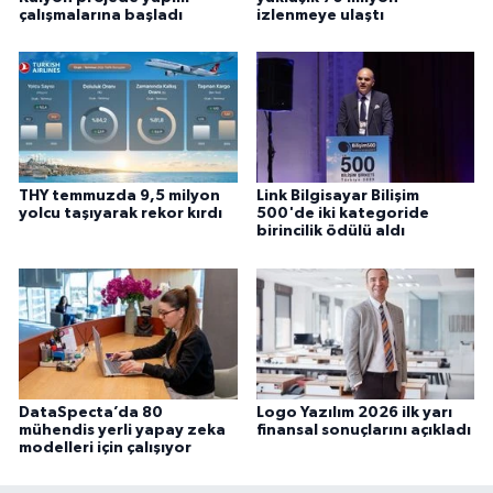
çalışmalarına başladı
izlenmeye ulaştı
THY temmuzda 9,5 milyon
Link Bilgisayar Bilişim
yolcu taşıyarak rekor kırdı
500'de iki kategoride
birincilik ödülü aldı
DataSpecta’da 80
Logo Yazılım 2026 ilk yarı
mühendis yerli yapay zeka
finansal sonuçlarını açıkladı
modelleri için çalışıyor