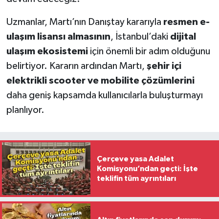
Uzmanlar, Martı’nın Danıştay kararıyla
resmen e-
ulaşım lisansı almasının
, İstanbul’daki
dijital
ulaşım ekosistemi
için önemli bir adım olduğunu
belirtiyor. Kararın ardından Martı,
şehir içi
elektrikli scooter ve mobilite çözümlerini
daha geniş kapsamda kullanıcılarla buluşturmayı
planlıyor.
Çerçeve yasa Adalet
Komisyonu’ndan geçti: İşte
teklifin tüm ayrıntıları