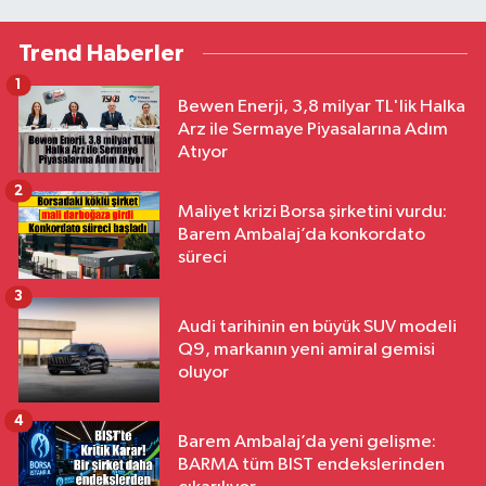
Trend Haberler
1
Bewen Enerji, 3,8 milyar TL'lik Halka
Arz ile Sermaye Piyasalarına Adım
Atıyor
2
Maliyet krizi Borsa şirketini vurdu:
Barem Ambalaj’da konkordato
süreci
3
Audi tarihinin en büyük SUV modeli
Q9, markanın yeni amiral gemisi
oluyor
4
Barem Ambalaj’da yeni gelişme:
BARMA tüm BIST endekslerinden