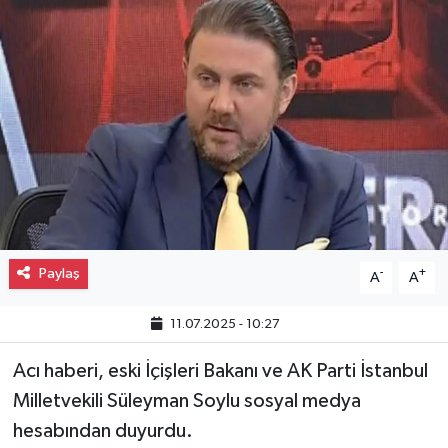
Gayrimenkul
Spor
Eğitim
Paylaş
-
+
A
A
11.07.2025 - 10:27
Acı haberi, eski İçişleri Bakanı ve AK Parti İstanbul
Milletvekili Süleyman Soylu sosyal medya
hesabından duyurdu.