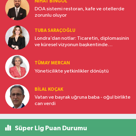
NIHAT BINGÖL
DOA sistemi restoran, kafe ve otellerde
zorunlu oluyor
TUBA SARAÇOĞLU
Londra’dan notlar: Ticaretin, diplomasinin
ve küresel vizyonun başkentinde
Türkiye’nin yükselen gücü
TÜMAY MERCAN
Yöneticilikte yetkinlikler dönüştü
BILAL KOÇAK
Vatan ve bayrak uğruna baba - oğul birlikte
can verdi
Süper Lig Puan Durumu