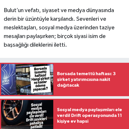
Bulut’un vefatı, siyaset ve medya dünyasında
derin bir üzüntüyle karşılandı. Sevenleri ve
meslektaşları, sosyal medya üzerinden taziye
mesajları paylaşırken; birçok siyasi isim de
başsağlığı dileklerini iletti.
Borsada temettü haftası: 3
şirket yatırımcısına nakit
dağıtacak
Sosyal medya paylaşımları ele
verdi! Drift operasyonunda 11
kişiye ev hapsi