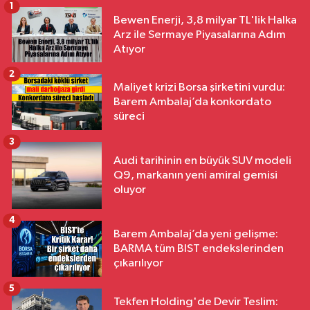
1
Bewen Enerji, 3,8 milyar TL'lik Halka
Arz ile Sermaye Piyasalarına Adım
Atıyor
2
Maliyet krizi Borsa şirketini vurdu:
Barem Ambalaj’da konkordato
süreci
3
Audi tarihinin en büyük SUV modeli
Q9, markanın yeni amiral gemisi
oluyor
4
Barem Ambalaj’da yeni gelişme:
BARMA tüm BIST endekslerinden
çıkarılıyor
5
Tekfen Holding'de Devir Teslim: