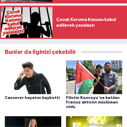
Çocuk Koruma Kanunu kabul
edilerek yasalaştı
Bunlar da ilginizi çekebilir
Cansever hayatını kaybetti
Filistin Konvoyu'na katılan
Fransız aktivist müslüman
oldu