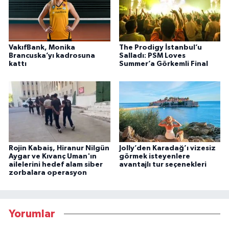
VakıfBank, Monika
The Prodigy İstanbul’u
Brancuska’yı kadrosuna
Salladı: PSM Loves
kattı
Summer’a Görkemli Final
Rojin Kabaiş, Hiranur Nilgün
Jolly’den Karadağ’ı vizesiz
Aygar ve Kıvanç Uman'ın
görmek isteyenlere
ailelerini hedef alam siber
avantajlı tur seçenekleri
zorbalara operasyon
Yorumlar