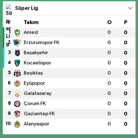
Süper Lig
#
Takım
O
P
1
Amed
0
0
2
Erzurumspor FK
0
0
3
Başakşehir
0
0
4
Kocaelispor
0
0
5
Beşiktaş
0
0
6
Eyüpspor
0
0
7
Galatasaray
0
0
8
Çorum FK
0
0
9
Gaziantep FK
0
0
10
Alanyaspor
0
0