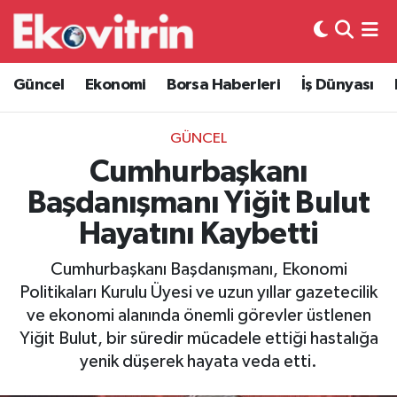
Güncel
Hava Durumu
Güncel
Ekonomi
Borsa Haberleri
İş Dünyası
Ekonomi
Trafik Durumu
GÜNCEL
Borsa Haberleri
Süper Lig Puan Durumu ve Fikstür
Cumhurbaşkanı
Başdanışmanı Yiğit Bulut
İş Dünyası
Tüm Manşetler
Hayatını Kaybetti
Lojistik
Son Dakika Haberleri
Cumhurbaşkanı Başdanışmanı, Ekonomi
Politikaları Kurulu Üyesi ve uzun yıllar gazetecilik
Otovitrin
Haber Arşivi
ve ekonomi alanında önemli görevler üstlenen
Yiğit Bulut, bir süredir mücadele ettiği hastalığa
Asayiş
yenik düşerek hayata veda etti.
Magazin