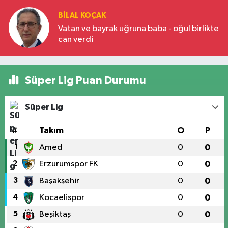
BILAL KOÇAK
Vatan ve bayrak uğruna baba - oğul birlikte
can verdi
Süper Lig Puan Durumu
Süper Lig
#
Takım
O
P
1
Amed
0
0
2
Erzurumspor FK
0
0
3
Başakşehir
0
0
4
Kocaelispor
0
0
5
Beşiktaş
0
0