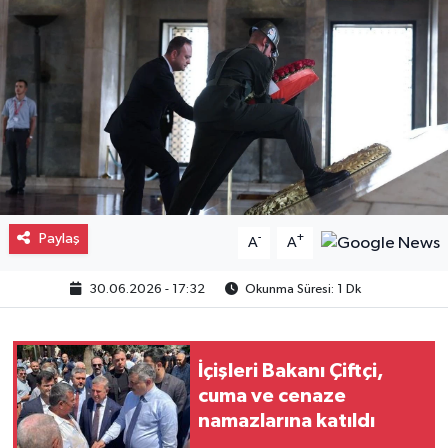
Gayrimenkul
Spor
Eğitim
Paylaş
-
+
A
A
30.06.2026 - 17:32
Okunma Süresi: 1 Dk
İçişleri Bakanı Çiftçi,
cuma ve cenaze
namazlarına katıldı