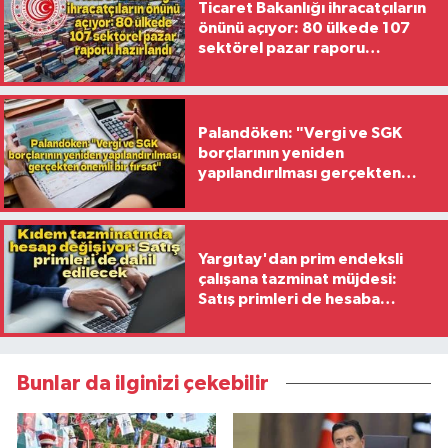
Ticaret Bakanlığı ihracatçıların
önünü açıyor: 80 ülkede 107
sektörel pazar raporu
hazırlandı
Palandöken: "Vergi ve SGK
borçlarının yeniden
yapılandırılması gerçekten
önemli bir fırsat"
Yargıtay'dan prim endeksli
çalışana tazminat müjdesi:
Satış primleri de hesaba
katılacak
Bunlar da ilginizi çekebilir