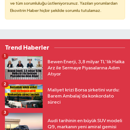
ve tüm sorumluluğu üstleniyorsunuz. Yazılan yorumlardan
Ekovitrin Haber hiçbir şekilde sorumlu tutulamaz.
Trend Haberler
1
Bewen Enerji, 3,8 milyar TL'lik Halka
Arz ile Sermaye Piyasalarına Adım
Atıyor
2
Maliyet krizi Borsa şirketini vurdu:
Barem Ambalaj’da konkordato
süreci
3
Audi tarihinin en büyük SUV modeli
Q9, markanın yeni amiral gemisi