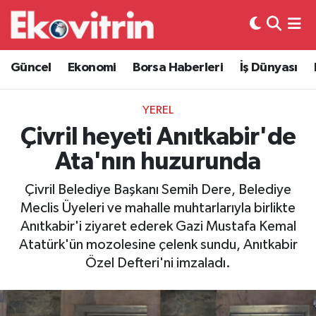
Güncel
Hava Durumu
Güncel
Ekonomi
Borsa Haberleri
İş Dünyası
Ekonomi
Trafik Durumu
YEREL
Borsa Haberleri
Süper Lig Puan Durumu ve Fikstür
Çivril heyeti Anıtkabir'de
Ata'nın huzurunda
İş Dünyası
Tüm Manşetler
Çivril Belediye Başkanı Semih Dere, Belediye
Lojistik
Son Dakika Haberleri
Meclis Üyeleri ve mahalle muhtarlarıyla birlikte
Anıtkabir'i ziyaret ederek Gazi Mustafa Kemal
Otovitrin
Haber Arşivi
Atatürk'ün mozolesine çelenk sundu, Anıtkabir
Özel Defteri'ni imzaladı.
Asayiş
Magazin