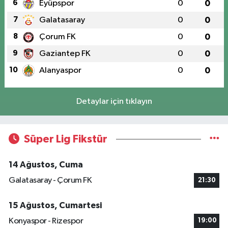
6
Eyüpspor
0
0
7
Galatasaray
0
0
8
Çorum FK
0
0
9
Gaziantep FK
0
0
10
Alanyaspor
0
0
Detaylar için tıklayın
Süper Lig Fikstür
14 Ağustos, Cuma
Galatasaray - Çorum FK
21:30
15 Ağustos, Cumartesi
Konyaspor - Rizespor
19:00