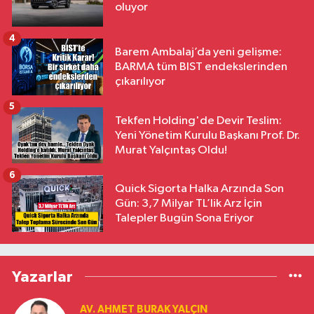
oluyor
4
Barem Ambalaj’da yeni gelişme:
BARMA tüm BIST endekslerinden
çıkarılıyor
5
Tekfen Holding'de Devir Teslim:
Yeni Yönetim Kurulu Başkanı Prof. Dr.
Murat Yalçıntaş Oldu!
6
Quick Sigorta Halka Arzında Son
Gün: 3,7 Milyar TL’lik Arz İçin
Talepler Bugün Sona Eriyor
Yazarlar
AV. AHMET BURAK YALÇIN