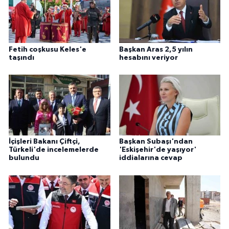
Fetih coşkusu Keles'e
Başkan Aras 2,5 yılın
taşındı
hesabını veriyor
İçişleri Bakanı Çiftçi,
Başkan Subaşı'ndan
Türkeli'de incelemelerde
'Eskişehir'de yaşıyor'
bulundu
iddialarına cevap