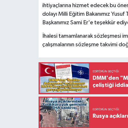
ihtiyaçlarına hizmet edecek bu önem
dolayı Milli Eğitim Bakanımız Yusuf
Başkanımız Sami Er'e teşekkür edi
İhalesi tamamlanarak sözleşmesi i
çalışmalarının sözleşme takvimi do
EDITÖRÜN SEÇTIĞI
DMM'den "Mek
çeliştiği idd
EDITÖRÜN SEÇTIĞI
Rusya açıklar