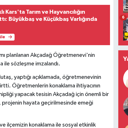
ı Kars'ta Tarım ve Hayvancılığın
6
tı: Büyükbaş ve Küçükbaş Varlığında
üle
ımı planlanan Akçadağ Öğretmenevi'nin
Y
ma ile sözleşme imzalandı.
utaş, yaptığı açıklamada, öğretmenevinin
lirtti. Öğretmenlerin konaklama ihtiyacının
ahipliği yapacak tesisin Akçadağ için önemli bir
, projenin hayata geçirilmesinde emeği
e ilçemizin konaklama ile sosyal etkinlik