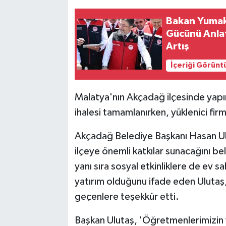
Bakan Yumakl
Gücünü Anlat
Artış
İçeriği Görünt
Malatya'nın Akçadağ ilçesinde yap
ihalesi tamamlanırken, yüklenici fir
Akçadağ Belediye Başkanı Hasan Ul
ilçeye önemli katkılar sunacağını be
yanı sıra sosyal etkinliklere de ev s
yatırım olduğunu ifade eden Ulutaş
geçenlere teşekkür etti.
Başkan Ulutaş, 'Öğretmenlerimizin v