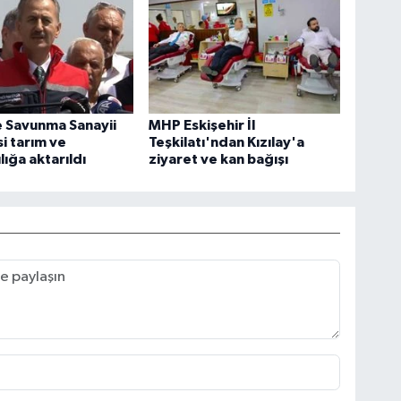
 Savunma Sanayii
MHP Eskişehir İl
i tarım ve
Teşkilatı'ndan Kızılay'a
lığa aktarıldı
ziyaret ve kan bağışı