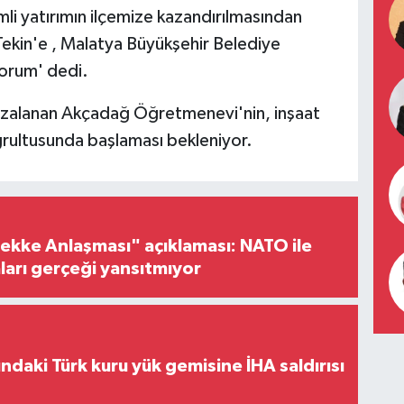
li yatırımın ilçemize kazandırılmasından
 Tekin'e , Malatya Büyükşehir Belediye
yorum' dedi.
mzalanan Akçadağ Öğretmenevi'nin, inşaat
ğrultusunda başlaması bekleniyor.
ke Anlaşması" açıklaması: NATO ile
iaları gerçeği yansıtmıyor
ındaki Türk kuru yük gemisine İHA saldırısı