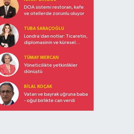
DOA sistemi restoran, kafe
ve otellerde zorunlu oluyor
TUBA SARAÇOĞLU
Londra’dan notlar: Ticaretin,
diplomasinin ve küresel
vizyonun başkentinde
Türkiye’nin yükselen gücü
TÜMAY MERCAN
Yöneticilikte yetkinlikler
dönüştü
BILAL KOÇAK
Vatan ve bayrak uğruna baba
- oğul birlikte can verdi