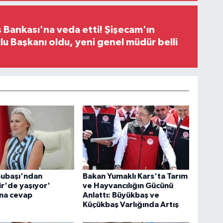
 Bankası'na veda etti! Şişecam'ın
u Başkanı oldu, yeni genel müdür belli
Subaşı'ndan
Bakan Yumaklı Kars'ta Tarım
ir'de yaşıyor'
ve Hayvancılığın Gücünü
ına cevap
Anlattı: Büyükbaş ve
Küçükbaş Varlığında Artış