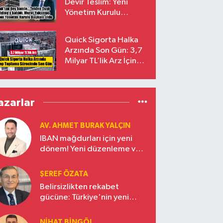
Devir Teslim: Yeni
Yönetim Kurulu
Başkanı Prof. Dr. Murat
Yalçıntaş Oldu!
Quick Sigorta Halka
Arzında Son Gün: 3,7
Milyar TL’lik Arz İçin
Talepler Bugün Sona
Eriyor
azarlar
AV. AHMET BURAK YALÇIN
IBAN mağdurları için yeni
dönem! Yeni düzenleme ve
ceza indirim oranları
ŞEREF ÖZATA
Belirsizlikten rekabet
gücüne: Türkiye'nin yeni
ekonomi vizyonu
NIHAT BINGÖL