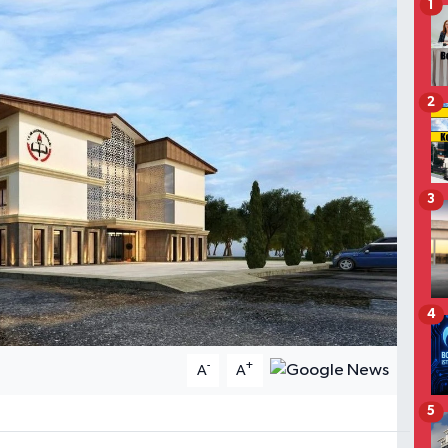
1
2
3
4
-
+
A
A
5