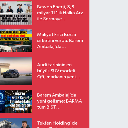
Bewen Enerji, 3,8
milyar TL'lik Halka Arz
ile Sermaye
Piyasalarına Adım
Atıyor
Maliyet krizi Borsa
şirketini vurdu: Barem
Ambalaj’da
konkordato süreci
Audi tarihinin en
büyük SUV modeli
Q9, markanın yeni
amiral gemisi oluyor
Barem Ambalaj’da
yeni gelişme: BARMA
tüm BIST
endekslerinden
çıkarılıyor
Tekfen Holding'de