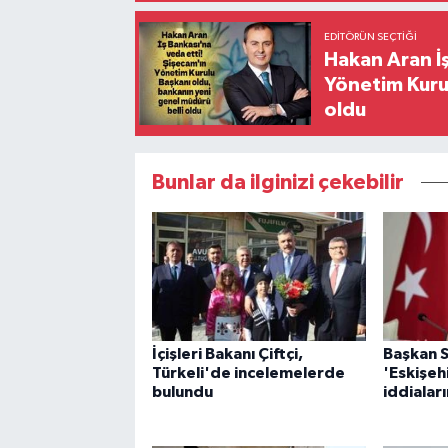
EDITÖRÜN SEÇTIĞI
Hakan Aran İş
Yönetim Kurul
oldu
Bunlar da ilginizi çekebilir
İçişleri Bakanı Çiftçi,
Başkan 
Türkeli'de incelemelerde
'Eskişeh
bulundu
iddialar