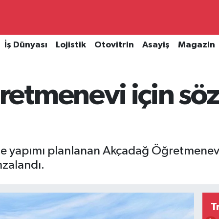
İş Dünyası
Lojistik
Otovitrin
Asayiş
Magazin
etmenevi için sö
de yapımı planlanan Akçadağ Öğretmenevi'
mzalandı.
T