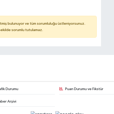
tmiş bulunuyor ve tüm sorumluluğu üstleniyorsunuz.
 şekilde sorumlu tutulamaz.
afik Durumu
Puan Durumu ve Fikstür
ber Arşivi