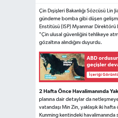
Çin Dışişleri Bakanlığı Sözcüsü Lin J
gündeme bomba gibi düşen gelişmeyi 
Enstitüsü (ISP) Myanmar Direktörü M
"Çin ulusal güvenliğini tehlikeye at
gözaltına alındığını duyurdu.
ABD ordusun
geçişler de
İçeriği Görünt
2 Hafta Önce Havalimanında Ya
planına dair detaylar da netleşmeye
vatandaşı Min Zin, yaklaşık iki haft
Kunming kentindeki havalimanında s