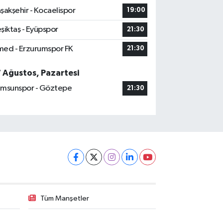
şakşehir - Kocaelispor
19:00
şiktaş - Eyüpspor
21:30
ed - Erzurumspor FK
21:30
7 Ağustos, Pazartesi
msunspor - Göztepe
21:30
Tüm Manşetler