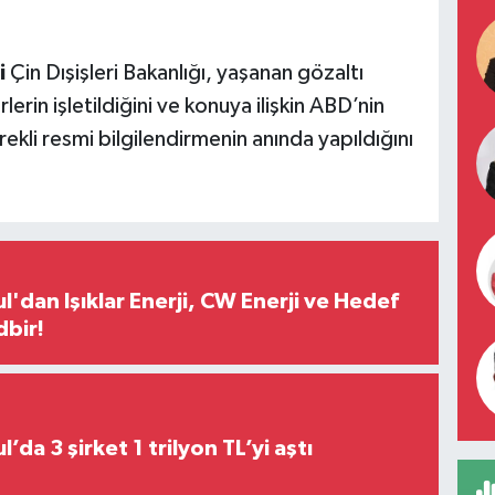
i
Çin Dışişleri Bakanlığı, yaşanan gözaltı
rlerin işletildiğini ve konuya ilişkin ABD’nin
li resmi bilgilendirmenin anında yapıldığını
l'dan Işıklar Enerji, CW Enerji ve Hedef
dbir!
Borsa İstanbul’da 3 şirket 1 trilyon TL’yi aştı