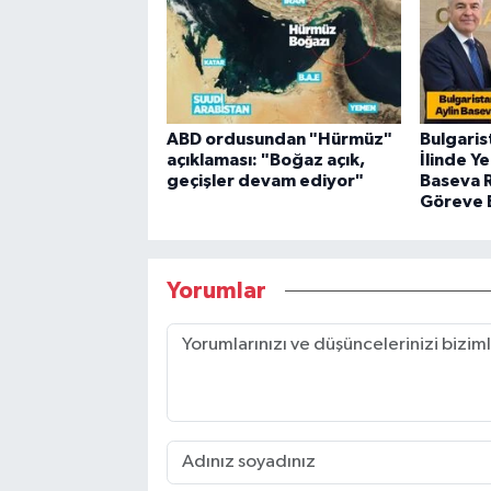
ABD ordusundan "Hürmüz"
Bulgaris
açıklaması: "Boğaz açık,
İlinde Y
geçişler devam ediyor"
Baseva 
Göreve 
Yorumlar