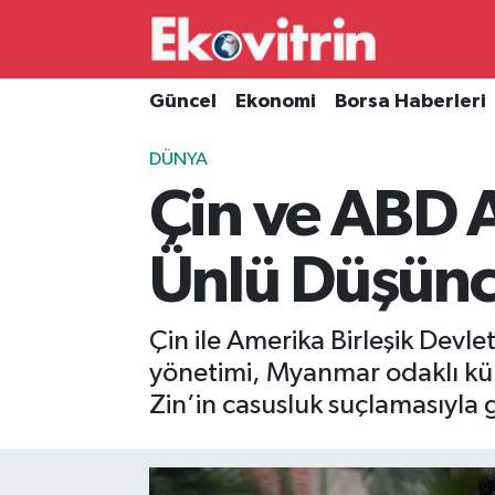
Güncel
Hava Durumu
Güncel
Ekonomi
Borsa Haberleri
Ekonomi
Trafik Durumu
DÜNYA
Çin ve ABD A
Borsa Haberleri
Süper Lig Puan Durumu ve Fikstür
İş Dünyası
Tüm Manşetler
Ünlü Düşünce
Lojistik
Son Dakika Haberleri
Çin ile Amerika Birleşik Devle
Otovitrin
Haber Arşivi
yönetimi, Myanmar odaklı kür
Zin’in casusluk suçlamasıyla 
Asayiş
Magazin