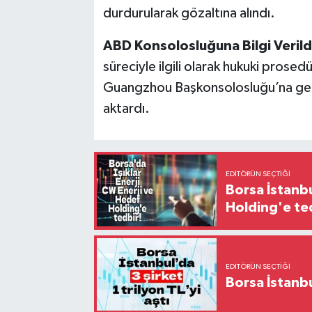
durdurularak gözaltına alındı.
ABD Konsolosluğuna Bilgi Verild
süreciyle ilgili olarak hukuki prosedü
Guangzhou Başkonsolosluğu’na gerek
aktardı.
EDITÖRÜN SEÇTIĞI
Borsa İstanbu
Holding'e te
EDITÖRÜN SEÇTIĞI