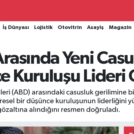
İş Dünyası
Lojistik
Otovitrin
Asayiş
Magazin
rasında Yeni Casus
 Kuruluşu Lideri 
tleri (ABD) arasındaki casusluk gerilimine bi
esel bir düşünce kuruluşunun liderliğini 
gözaltına alındığını resmen doğruladı.