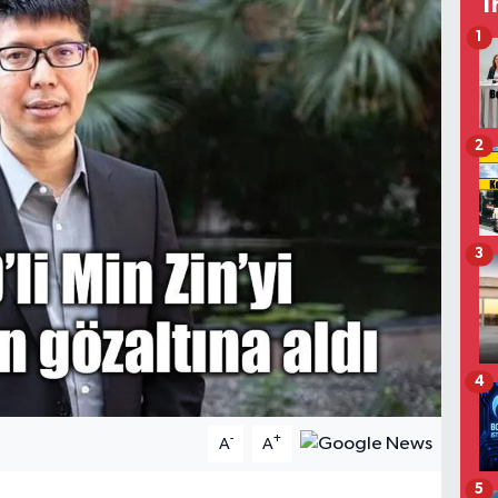
T
1
2
3
4
-
+
A
A
5