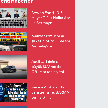
rend Haberler
Bewen Enerji, 3,8
milyar TL'lik Halka Arz
ile Sermaye
Piyasalarına Adım
Atıyor
Maliyet krizi Borsa
şirketini vurdu: Barem
Ambalaj’da
konkordato süreci
Audi tarihinin en
büyük SUV modeli
Q9, markanın yeni
amiral gemisi oluyor
Barem Ambalaj’da
yeni gelişme: BARMA
tüm BIST
endekslerinden
çıkarılıyor