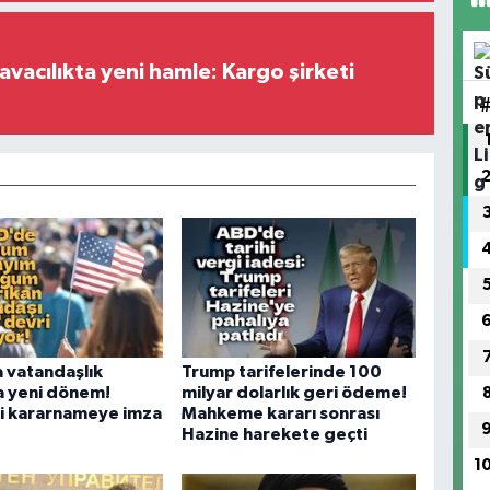
vacılıkta yeni hamle: Kargo şirketi
 vatandaşlık
Trump tarifelerinde 100
a yeni dönem!
milyar dolarlık geri ödeme!
ki kararnameye imza
Mahkeme kararı sonrası
Hazine harekete geçti
1