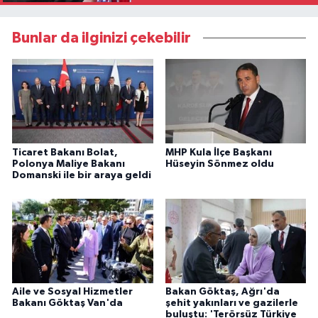
Bunlar da ilginizi çekebilir
Ticaret Bakanı Bolat,
MHP Kula İlçe Başkanı
Polonya Maliye Bakanı
Hüseyin Sönmez oldu
Domanski ile bir araya geldi
Aile ve Sosyal Hizmetler
Bakan Göktaş, Ağrı'da
Bakanı Göktaş Van'da
şehit yakınları ve gazilerle
buluştu: 'Terörsüz Türkiye