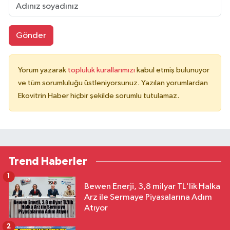
Gönder
Yorum yazarak
topluluk kurallarımızı
kabul etmiş bulunuyor
ve tüm sorumluluğu üstleniyorsunuz. Yazılan yorumlardan
Ekovitrin Haber hiçbir şekilde sorumlu tutulamaz.
Trend Haberler
1
Bewen Enerji, 3,8 milyar TL'lik Halka
Arz ile Sermaye Piyasalarına Adım
Atıyor
2