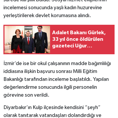
incelemesi sonucunda yaşlı kadın huzurevine
yerleştirilerek devlet korumasına alındı.
Adalet Bakanı Gürlek,
33 yıl önce öldürülen
gazeteci Uğur
Mumcu'nun ailesi ile bir
araya geldi
İzmir’de ise bir okul çalışanının madde bağımlılığı
iddiasına ilişkin başvuru sonrası Milli Eğitim
Bakanlığı tarafından inceleme başlatıldı. Yapılan
değerlendirme sonucunda ilgili personelin
görevine son verildi.
Diyarbakır’ın Kulp ilçesinde kendisini “şeyh”
olarak tanıtarak vatandaşları dolandırdığı ve