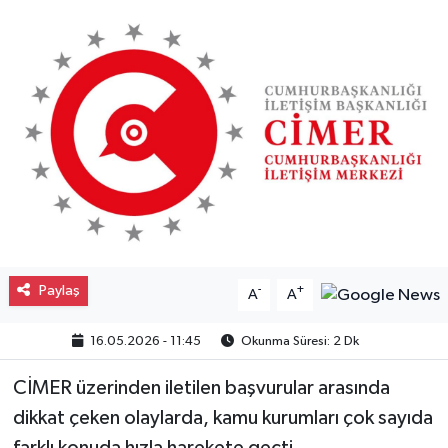
Gayrimenkul
Spor
Eğitim
Paylaş
-
+
A
A
16.05.2026 - 11:45
Okunma Süresi: 2 Dk
CİMER üzerinden iletilen başvurular arasında
dikkat çeken olaylarda, kamu kurumları çok sayıda
farklı konuda hızla harekete geçti.