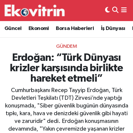
Güncel
Hava Durumu
Güncel
Ekonomi
Borsa Haberleri
İş Dünyası
Ekonomi
Trafik Durumu
GÜNDEM
Borsa Haberleri
Süper Lig Puan Durumu ve Fikstür
Erdoğan: “Türk Dünyası
krizler karşısında birlikte
İş Dünyası
Tüm Manşetler
hareket etmeli”
Lojistik
Son Dakika Haberleri
Cumhurbaşkanı Recep Tayyip Erdoğan, Türk
Devletleri Teşkilatı (TDT) Zirvesi’nde yaptığı
Otovitrin
Haber Arşivi
konuşmada, "Siber güvenlik bugünün dünyasında
tıpkı, kara, hava ve denizdeki güvenlik gibi hayati
Asayiş
ve zaruridir" dedi. Erdoğan konuşmasının
devamında, "Yakın çevremizde yaşanan krizler
Magazin