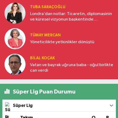
TUBA SARAÇOĞLU
Londra’dan notlar: Ticaretin, diplomasinin
ve küresel vizyonun başkentinde
Türkiye’nin yükselen gücü
TÜMAY MERCAN
Yöneticilikte yetkinlikler dönüştü
BILAL KOÇAK
Vatan ve bayrak uğruna baba - oğul birlikte
can verdi
Süper Lig Puan Durumu
Süper Lig
#
Takım
O
P