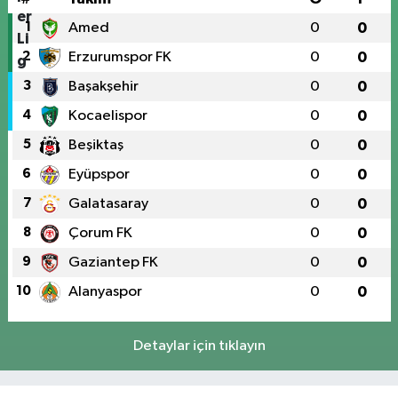
1
Amed
0
0
2
Erzurumspor FK
0
0
3
Başakşehir
0
0
4
Kocaelispor
0
0
5
Beşiktaş
0
0
6
Eyüpspor
0
0
7
Galatasaray
0
0
8
Çorum FK
0
0
9
Gaziantep FK
0
0
10
Alanyaspor
0
0
Detaylar için tıklayın