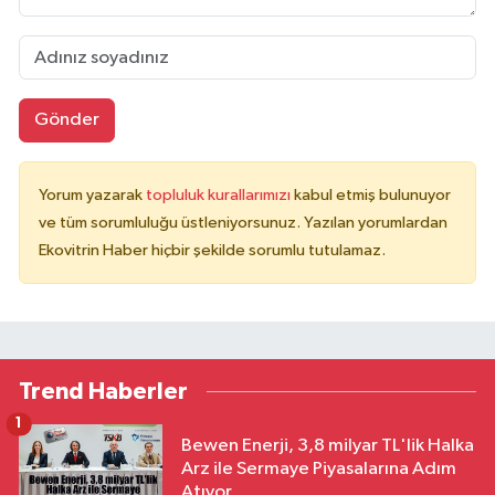
Gönder
Yorum yazarak
topluluk kurallarımızı
kabul etmiş bulunuyor
ve tüm sorumluluğu üstleniyorsunuz. Yazılan yorumlardan
Ekovitrin Haber hiçbir şekilde sorumlu tutulamaz.
Trend Haberler
1
Bewen Enerji, 3,8 milyar TL'lik Halka
Arz ile Sermaye Piyasalarına Adım
Atıyor