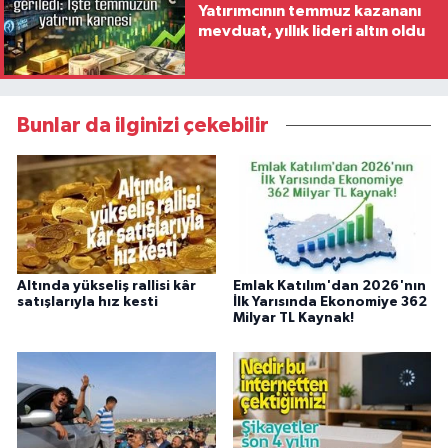
Yatırımcının temmuz kazananı
mevduat, yıllık lideri altın oldu
Bunlar da ilginizi çekebilir
Altında yükseliş rallisi kâr
Emlak Katılım'dan 2026'nın
satışlarıyla hız kesti
İlk Yarısında Ekonomiye 362
Milyar TL Kaynak!