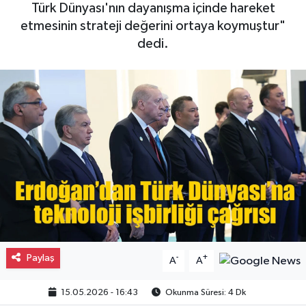
Türk Dünyası'nın dayanışma içinde hareket
Gayrimenkul
etmesinin strateji değerini ortaya koymuştur"
dedi.
Spor
Eğitim
Paylaş
-
+
A
A
15.05.2026 - 16:43
Okunma Süresi: 4 Dk