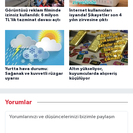
Görüntüsü reklam filminde
İnternet kullanıcıları
izinsiz kullanıldı: 6 milyon
isyanda! Şikayetler son 4
TL'lik tazminat davası açtı
yılın zirvesine çıktı
Yurtta hava durumu:
Altın yükseliyor,
Sağanak ve kuvvetli rüzgar
kuyumcularda alışveriş
uyarısı
küçülüyor
Yorumlar