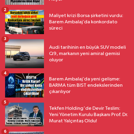
2
Maliyet krizi Borsa şirketini vurdu:
Barem Ambalaj’da konkordato
süreci
3
Audi tarihinin en büyük SUV modeli
Q9, markanın yeni amiral gemisi
oluyor
4
Barem Ambalaj’da yeni gelişme:
BARMA tüm BIST endekslerinden
çıkarılıyor
5
Tekfen Holding'de Devir Teslim:
Yeni Yönetim Kurulu Başkanı Prof. Dr.
Murat Yalçıntaş Oldu!
6