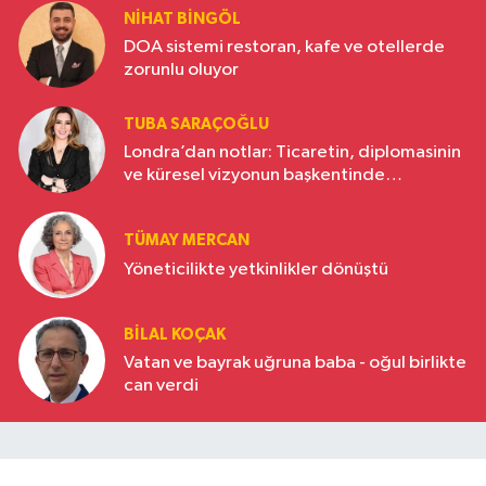
NIHAT BINGÖL
DOA sistemi restoran, kafe ve otellerde
zorunlu oluyor
TUBA SARAÇOĞLU
Londra’dan notlar: Ticaretin, diplomasinin
ve küresel vizyonun başkentinde
Türkiye’nin yükselen gücü
TÜMAY MERCAN
Yöneticilikte yetkinlikler dönüştü
BILAL KOÇAK
Vatan ve bayrak uğruna baba - oğul birlikte
can verdi