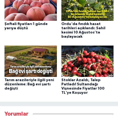
Şeftali fiyatları 1 günde
Ordu'da fındık hasat
yarıya düştü
tarihleri açıklandı: Sahil
kesimi 10 Ağustos’ta
başlayacak
Tarım arazileriyle ilgili yeni
Stoklar Azaldı, Talep
düzenleme: Bağ evi şartı
Patladı! Sultandağı
değişti
Vişnesinde Fiyatlar 100
TL'ye Koşuyor
Yorumlar