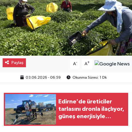
Gayrimenkul
Spor
Eğitim
Paylaş
-
+
A
A
03.06.2026 - 06:59
Okunma Süresi: 1 Dk
Edirne'de üreticiler
tarlasını dronla ilaçlıyor,
güneş enerjisiyle
suluyor