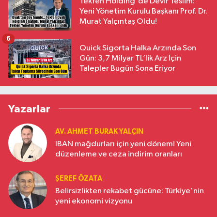
Tekfen Holding'de Devir Teslim:
Yeni Yönetim Kurulu Başkanı Prof. Dr.
Murat Yalçıntaş Oldu!
6
Quick Sigorta Halka Arzında Son
Gün: 3,7 Milyar TL’lik Arz İçin
Talepler Bugün Sona Eriyor
Yazarlar
AV. AHMET BURAK YALÇIN
IBAN mağdurları için yeni dönem! Yeni
düzenleme ve ceza indirim oranları
ŞEREF ÖZATA
Belirsizlikten rekabet gücüne: Türkiye'nin
yeni ekonomi vizyonu