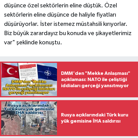
düşünce özel sektörlerin eline düştük. Özel
sektörlerin eline düşünce de haliyle fiyatları
düşürüyorlar. İster istemez müstahsili kırıyorlar.
Biz büyük zarardayız bu konuda ve şikayetlerimiz
var" şeklinde konuştu.
DMM'den "Mekke Anlaşması"
açıklaması: NATO ile çeliştiği
iddiaları gerçeği yansıtmıyor
Rusya açıklarındaki Türk kuru
yük gemisine İHA saldırısı