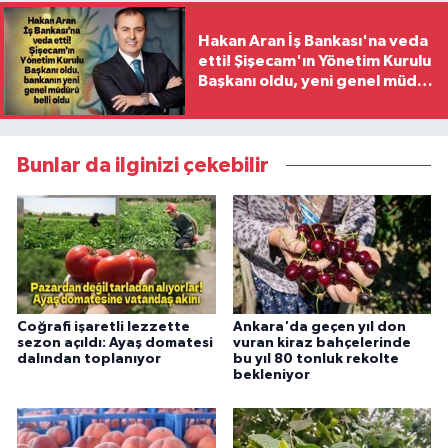
Hakan Aran İş Bankası'na veda
etti! Şişecam'ın Yönetim Kurulu
Başkanı oldu, yeni genel müdür
belli oldu
Bunlar da ilginizi çekebilir
Coğrafi işaretli lezzette
Ankara'da geçen yıl don
sezon açıldı: Ayaş domatesi
vuran kiraz bahçelerinde
dalından toplanıyor
bu yıl 80 tonluk rekolte
bekleniyor