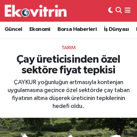
Güncel
Hava Durumu
Güncel
Ekonomi
Borsa Haberleri
İş Dünyası
Ekonomi
Trafik Durumu
TARIM
Borsa Haberleri
Süper Lig Puan Durumu ve Fikstür
Çay üreticisinden özel
sektöre fiyat tepkisi
İş Dünyası
Tüm Manşetler
ÇAYKUR yoğunluğun artmasıyla kontenjan
Lojistik
Son Dakika Haberleri
uygulamasına geçince özel sektörde çay taban
fiyatının altına düşerek üreticinin tepkilerinin
Otovitrin
Haber Arşivi
hedefi oldu.
Asayiş
Magazin