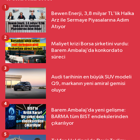
1
Bewen Enerji, 3,8 milyar TL'lik Halka
Arz ile Sermaye Piyasalarına Adım
Atıyor
2
Maliyet krizi Borsa şirketini vurdu:
Barem Ambalaj’da konkordato
süreci
3
Audi tarihinin en büyük SUV modeli
Q9, markanın yeni amiral gemisi
oluyor
4
Barem Ambalaj’da yeni gelişme:
BARMA tüm BIST endekslerinden
çıkarılıyor
5