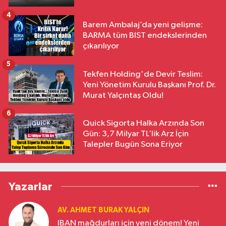
4
Barem Ambalaj’da yeni gelişme:
BARMA tüm BIST endekslerinden
çıkarılıyor
5
Tekfen Holding'de Devir Teslim:
Yeni Yönetim Kurulu Başkanı Prof. Dr.
Murat Yalçıntaş Oldu!
6
Quick Sigorta Halka Arzında Son
Gün: 3,7 Milyar TL’lik Arz İçin
Talepler Bugün Sona Eriyor
Yazarlar
AV. AHMET BURAK YALÇIN
IBAN mağdurları için yeni dönem! Yeni