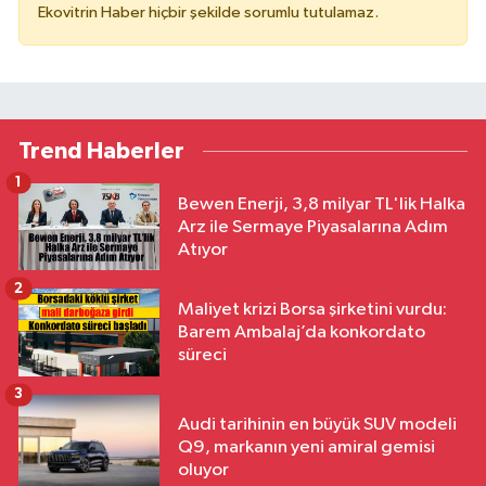
Ekovitrin Haber hiçbir şekilde sorumlu tutulamaz.
Trend Haberler
1
Bewen Enerji, 3,8 milyar TL'lik Halka
Arz ile Sermaye Piyasalarına Adım
Atıyor
2
Maliyet krizi Borsa şirketini vurdu:
Barem Ambalaj’da konkordato
süreci
3
Audi tarihinin en büyük SUV modeli
Q9, markanın yeni amiral gemisi
oluyor