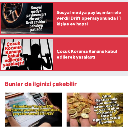
Sosyal medya paylaşımları ele
verdi! Drift operasyonunda 11
kişiye ev hapsi
Çocuk Koruma Kanunu kabul
edilerek yasalaştı
Bunlar da ilginizi çekebilir