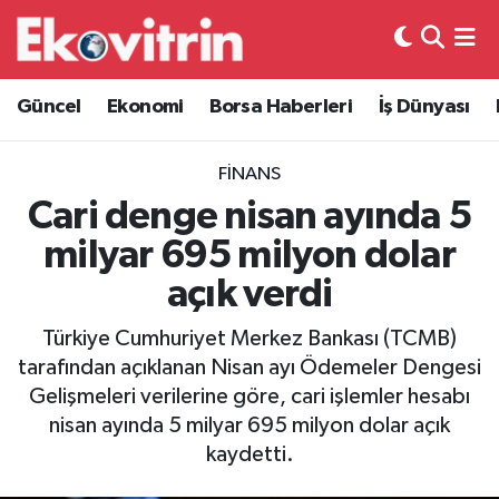
Güncel
Hava Durumu
Güncel
Ekonomi
Borsa Haberleri
İş Dünyası
Ekonomi
Trafik Durumu
FINANS
Borsa Haberleri
Süper Lig Puan Durumu ve Fikstür
Cari denge nisan ayında 5
milyar 695 milyon dolar
İş Dünyası
Tüm Manşetler
açık verdi
Lojistik
Son Dakika Haberleri
Türkiye Cumhuriyet Merkez Bankası (TCMB)
tarafından açıklanan Nisan ayı Ödemeler Dengesi
Otovitrin
Haber Arşivi
Gelişmeleri verilerine göre, cari işlemler hesabı
nisan ayında 5 milyar 695 milyon dolar açık
Asayiş
kaydetti.
Magazin