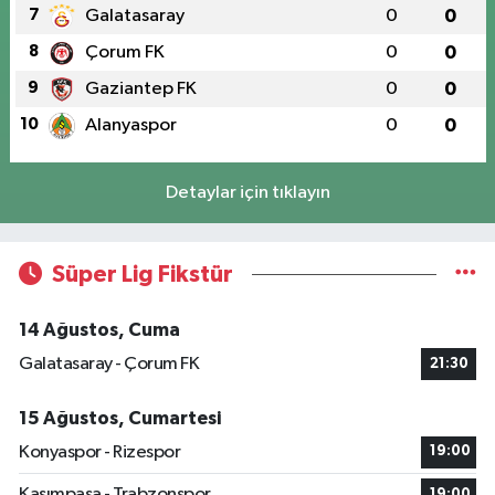
7
Galatasaray
0
0
8
Çorum FK
0
0
9
Gaziantep FK
0
0
10
Alanyaspor
0
0
Detaylar için tıklayın
Süper Lig Fikstür
14 Ağustos, Cuma
Galatasaray - Çorum FK
21:30
15 Ağustos, Cumartesi
Konyaspor - Rizespor
19:00
Kasımpaşa - Trabzonspor
19:00