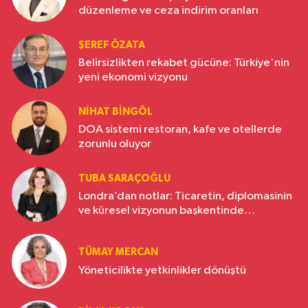
düzenleme ve ceza indirim oranları
ŞEREF ÖZATA
Belirsizlikten rekabet gücüne: Türkiye'nin
yeni ekonomi vizyonu
NIHAT BINGÖL
DOA sistemi restoran, kafe ve otellerde
zorunlu oluyor
TUBA SARAÇOĞLU
Londra’dan notlar: Ticaretin, diplomasinin
ve küresel vizyonun başkentinde
Türkiye’nin yükselen gücü
TÜMAY MERCAN
Yöneticilikte yetkinlikler dönüştü