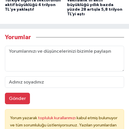
Türkiye sigorta sektörünün
VakıfBank’ın aktif
aktif büyüklüğü 4 trilyon
büyüklüğü yıllık bazda
TL'ye yaklaştı!
yüzde 28 artışla 5,8 trilyon
TL’yi aştı
Yorumlar
Gönder
Yorum yazarak
topluluk kurallarımızı
kabul etmiş bulunuyor
ve tüm sorumluluğu üstleniyorsunuz. Yazılan yorumlardan