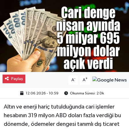
Gayrimenkul
Spor
Eğitim
Paylaş
-
+
A
A
12.06.2026 - 10:59
Okunma Süresi: 2 Dk
Altın ve enerji hariç tutulduğunda cari işlemler
hesabının 319 milyon ABD doları fazla verdiği bu
dönemde, ödemeler dengesi tanımlı dış ticaret