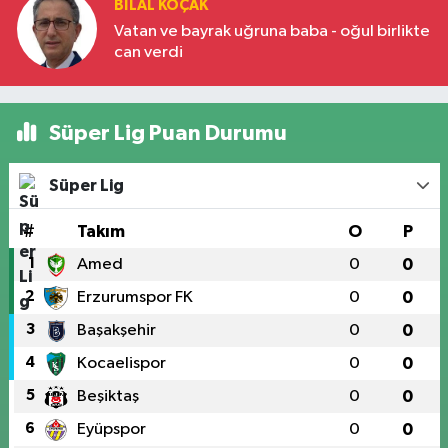
BILAL KOÇAK
Vatan ve bayrak uğruna baba - oğul birlikte
can verdi
Süper Lig Puan Durumu
Süper Lig
#
Takım
O
P
1
Amed
0
0
2
Erzurumspor FK
0
0
3
Başakşehir
0
0
4
Kocaelispor
0
0
5
Beşiktaş
0
0
6
Eyüpspor
0
0