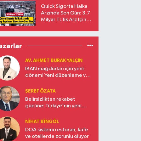
Yalçıntaş Oldu!
Quick Sigorta Halka
Arzında Son Gün: 3,7
Milyar TL’lik Arz İçin
Talepler Bugün Sona
Eriyor
azarlar
AV. AHMET BURAK YALÇIN
IBAN mağdurları için yeni
dönem! Yeni düzenleme ve
ceza indirim oranları
ŞEREF ÖZATA
Belirsizlikten rekabet
gücüne: Türkiye'nin yeni
ekonomi vizyonu
NIHAT BINGÖL
DOA sistemi restoran, kafe
ve otellerde zorunlu oluyor