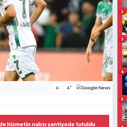
2
3
4
-
+
A
A
5
de hizmetin nabzı şantiyede tutuldu