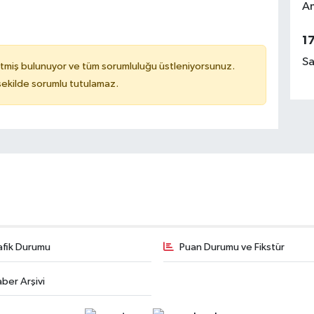
Am
1
Sa
tmiş bulunuyor ve tüm sorumluluğu üstleniyorsunuz.
 şekilde sorumlu tutulamaz.
afik Durumu
Puan Durumu ve Fikstür
ber Arşivi