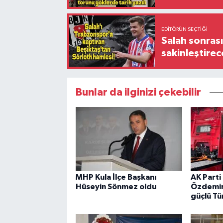
EDITÖRÜN SEÇTIĞI
Salah sonrası
sakinleştirec
Bunlar da ilginizi çekebilir
MHP Kula İlçe Başkanı
AK Parti 
Hüseyin Sönmez oldu
Özdemir:
güçlü Tü