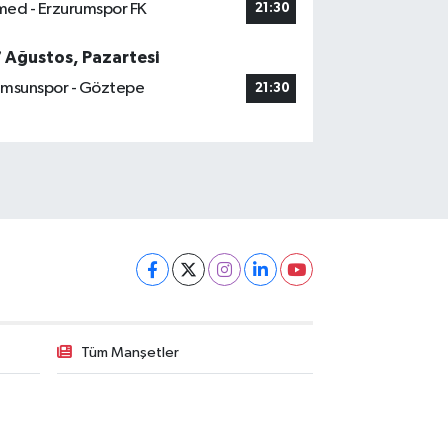
ed - Erzurumspor FK
21:30
7 Ağustos, Pazartesi
msunspor - Göztepe
21:30
Tüm Manşetler