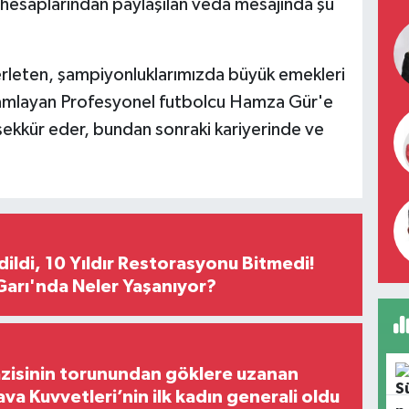
 hesaplarından paylaşılan veda mesajında şu
erleten, şampiyonluklarımızda büyük emekleri
mamlayan Profesyonel futbolcu Hamza Gür'e
şekkür eder, bundan sonraki kariyerinde ve
Edildi, 10 Yıldır Restorasyonu Bitmedi!
arı'nda Neler Yaşanıyor?
zisinin torunundan göklere uzanan
ava Kuvvetleri’nin ilk kadın generali oldu