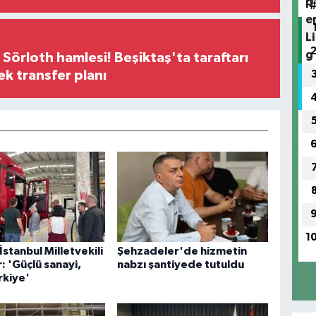
 Sörloth hamlesi! Beşiktaş'ta taraftarı
ek transfer planı
1
İstanbul Milletvekili
Şehzadeler'de hizmetin
 'Güçlü sanayi,
nabzı şantiyede tutuldu
rkiye'