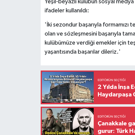
Yeşil-beyazlı kulübün sosyal medya
ifadeler kullanıldı:
'İki sezondur başarıyla formamızı t
olan ve sözleşmesini başarıyla ta
kulübümüze verdiği emekler için te
yaşantısında başarılar dileriz.'
EDITÖRÜN SEÇTIĞI
2 Yılda İnşa 
Haydarpaşa G
EDITÖRÜN SEÇTIĞI
Çanakkale ga
gurur: Türk H