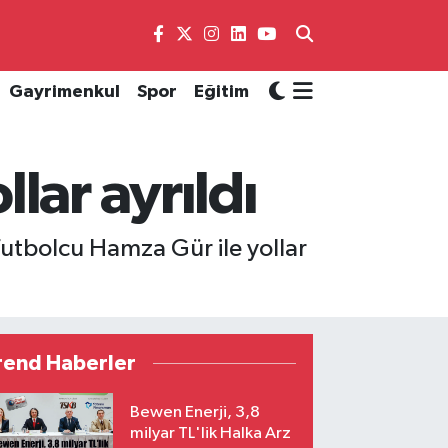
Gayrimenkul
Spor
Eğitim
lar ayrıldı
futbolcu Hamza Gür ile yollar
rend Haberler
Bewen Enerji, 3,8
milyar TL'lik Halka Arz