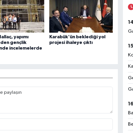
1
Ga
allaç, yapımı
Karabük'ün beklediği yol
den gençlik
projesi ihaleye çıktı
1
nde incelemelerde
Ko
Ka
Ge
Ga
1
Ba
Be