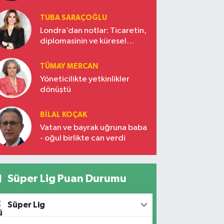
TUBA SARAÇOĞLU
Londra’dan notlar: Ticaretin,
diplomasinin ve küresel
vizyonun başkentinde
Türkiye’nin yükselen gücü
TÜMAY MERCAN
Yöneticilikte yetkinlikler
dönüştü
BILAL KOÇAK
Vatan ve bayrak uğruna baba
- oğul birlikte can verdi
Süper Lig Puan Durumu
Süper Lig