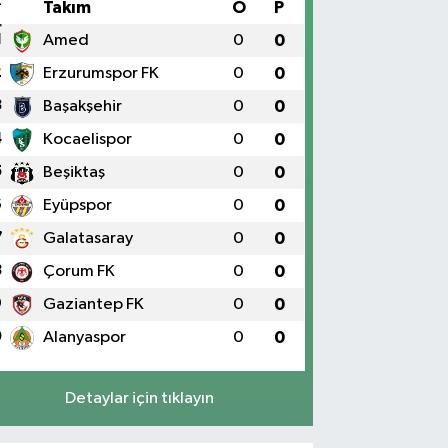
#
Takım
O
P
1
Amed
0
0
2
Erzurumspor FK
0
0
3
Başakşehir
0
0
4
Kocaelispor
0
0
5
Beşiktaş
0
0
6
Eyüpspor
0
0
7
Galatasaray
0
0
8
Çorum FK
0
0
9
Gaziantep FK
0
0
0
Alanyaspor
0
0
Detaylar için tıklayın