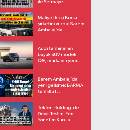
ile Sermaye
Piyasalarına Adım
Atıyor
Maliyet krizi Borsa
şirketini vurdu: Barem
Ambalaj’da
konkordato süreci
Audi tarihinin en
büyük SUV modeli
Q9, markanın yeni
amiral gemisi oluyor
Barem Ambalaj’da
yeni gelişme: BARMA
tüm BIST
endekslerinden
çıkarılıyor
Tekfen Holding'de
Devir Teslim: Yeni
Yönetim Kurulu
Başkanı Prof. Dr. Murat