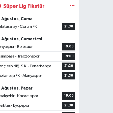
Süper Lig Fikstür
4 Ağustos, Cuma
latasaray - Çorum FK
21:30
5 Ağustos, Cumartesi
nyaspor - Rizespor
19:00
sımpaşa - Trabzonspor
19:00
nçlerbirliği S.K. - Fenerbahçe
21:30
ziantep FK - Alanyaspor
21:30
6 Ağustos, Pazar
şakşehir - Kocaelispor
19:00
şiktaş - Eyüpspor
21:30