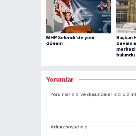
MHP Selendi'de yeni
Başkan H
dönem
devam e
merkezi
bulundu
Yorumlar