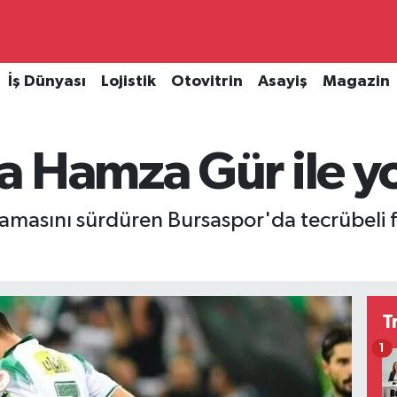
İş Dünyası
Lojistik
Otovitrin
Asayiş
Magazin
 Hamza Gür ile yol
lamasını sürdüren Bursaspor'da tecrübeli 
T
1