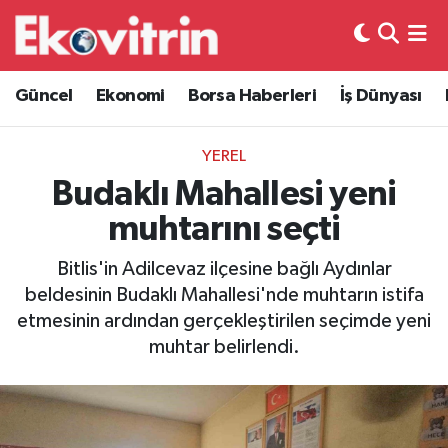
Güncel
Hava Durumu
Güncel
Ekonomi
Borsa Haberleri
İş Dünyası
Ekonomi
Trafik Durumu
YEREL
Borsa Haberleri
Süper Lig Puan Durumu ve Fikstür
Budaklı Mahallesi yeni
muhtarını seçti
İş Dünyası
Tüm Manşetler
Bitlis'in Adilcevaz ilçesine bağlı Aydınlar
Lojistik
Son Dakika Haberleri
beldesinin Budaklı Mahallesi'nde muhtarın istifa
etmesinin ardından gerçekleştirilen seçimde yeni
Otovitrin
Haber Arşivi
muhtar belirlendi.
Asayiş
Magazin