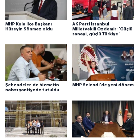
MHP Kula İlçe Başkanı
AK Parti İstanbul
Hüseyin Sönmez oldu
Milletvekili Özdemir: 'Güçlü
sanayi, güçlü Türkiye'
Şehzadeler'de hizmetin
MHP Selendi'de yeni dönem
nabzı şantiyede tutuldu