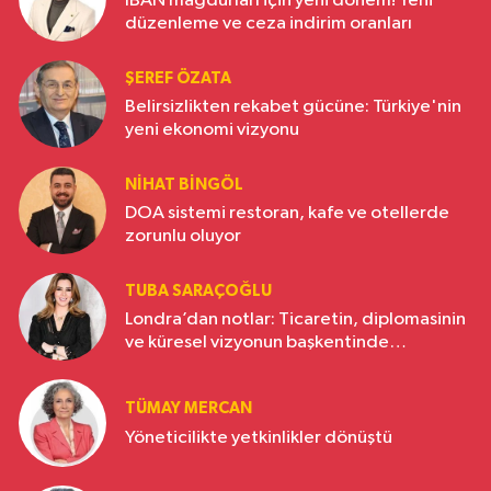
IBAN mağdurları için yeni dönem! Yeni
düzenleme ve ceza indirim oranları
ŞEREF ÖZATA
Belirsizlikten rekabet gücüne: Türkiye'nin
yeni ekonomi vizyonu
NIHAT BINGÖL
DOA sistemi restoran, kafe ve otellerde
zorunlu oluyor
TUBA SARAÇOĞLU
Londra’dan notlar: Ticaretin, diplomasinin
ve küresel vizyonun başkentinde
Türkiye’nin yükselen gücü
TÜMAY MERCAN
Yöneticilikte yetkinlikler dönüştü