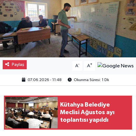
Gayrimenkul
Spor
Eğitim
Paylaş
-
+
A
A
07.06.2026 - 11:48
Okunma Süresi: 1 Dk
Kütahya Belediye
Meclisi Ağustos ayı
toplantısı yapıldı