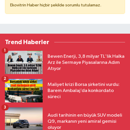
Ekovitrin Haber hiçbir şekilde sorumlu tutulamaz.
Trend Haberler
1
Bewen Enerji, 3,8 milyar TL'lik Halka
Arz ile Sermaye Piyasalarına Adım
Atıyor
2
Maliyet krizi Borsa şirketini vurdu:
Barem Ambalaj’da konkordato
süreci
3
Audi tarihinin en büyük SUV modeli
Q9, markanın yeni amiral gemisi
oluyor