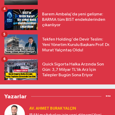
4
Barem Ambalaj’da yeni gelişme:
BARMA tüm BIST endekslerinden
çıkarılıyor
5
Tekfen Holding'de Devir Teslim:
Yeni Yönetim Kurulu Başkanı Prof. Dr.
Murat Yalçıntaş Oldu!
6
Quick Sigorta Halka Arzında Son
Gün: 3,7 Milyar TL’lik Arz İçin
Talepler Bugün Sona Eriyor
Yazarlar
AV. AHMET BURAK YALÇIN