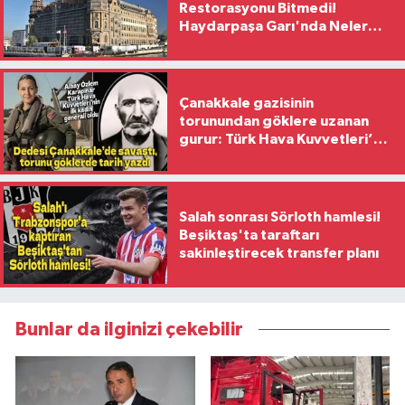
Restorasyonu Bitmedi!
Haydarpaşa Garı'nda Neler
Yaşanıyor?
Çanakkale gazisinin
torunundan göklere uzanan
gurur: Türk Hava Kuvvetleri’nin
ilk kadın generali oldu
Salah sonrası Sörloth hamlesi!
Beşiktaş'ta taraftarı
sakinleştirecek transfer planı
Bunlar da ilginizi çekebilir