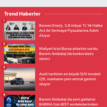
Trend Haberler
1
Bewen Enerji, 3,8 milyar TL'lik Halka
Arz ile Sermaye Piyasalarına Adım
Atıyor
2
Maliyet krizi Borsa şirketini vurdu:
Barem Ambalaj’da konkordato
süreci
3
Audi tarihinin en büyük SUV modeli
Q9, markanın yeni amiral gemisi
oluyor
4
Barem Ambalaj’da yeni gelişme:
BARMA tüm BIST endekslerinden