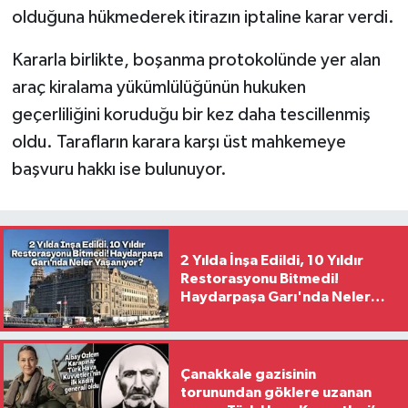
olduğuna hükmederek itirazın iptaline karar verdi.
Kararla birlikte, boşanma protokolünde yer alan
araç kiralama yükümlülüğünün hukuken
geçerliliğini koruduğu bir kez daha tescillenmiş
oldu. Tarafların karara karşı üst mahkemeye
başvuru hakkı ise bulunuyor.
2 Yılda İnşa Edildi, 10 Yıldır
Restorasyonu Bitmedi!
Haydarpaşa Garı'nda Neler
Yaşanıyor?
Çanakkale gazisinin
torunundan göklere uzanan