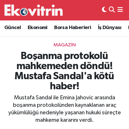
Güncel
Hava Durumu
Güncel
Ekonomi
Borsa Haberleri
İş Dünyası
Ekonomi
Trafik Durumu
MAGAZIN
Borsa Haberleri
Süper Lig Puan Durumu ve Fikstür
Boşanma protokolü
mahkemeden döndü!
İş Dünyası
Tüm Manşetler
Mustafa Sandal'a kötü
Lojistik
Son Dakika Haberleri
haber!
Otovitrin
Haber Arşivi
Mustafa Sandal ile Emina Jahovic arasında
boşanma protokolünden kaynaklanan araç
Asayiş
yükümlülüğü nedeniyle yaşanan hukuki süreçte
mahkeme kararını verdi.
Magazin