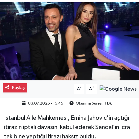
Gayrimenkul
Spor
Eğitim
Paylaş
-
+
A
A
03.07.2026 - 15:45
Okunma Süresi: 1 Dk
İstanbul Aile Mahkemesi, Emina Jahovic'in açtığı
itirazın iptali davasını kabul ederek Sandal'ın icra
takibine yaptığı itirazı haksız buldu.