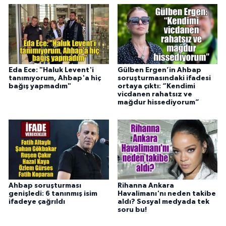
Eda Ece: "Haluk Levent'i
Gülben Ergen’in Ahbap
tanımıyorum, Ahbap'a hiç
soruşturmasındaki ifadesi
bağış yapmadım"
ortaya çıktı: “Kendimi
vicdanen rahatsız ve
mağdur hissediyorum”
Ahbap soruşturması
Rihanna Ankara
genişledi: 6 tanınmış isim
Havalimanı'nı neden takibe
ifadeye çağrıldı
aldı? Sosyal medyada tek
soru bu!