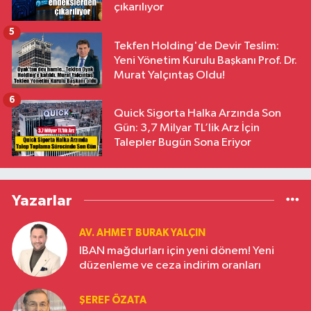
çıkarılıyor
5
Tekfen Holding'de Devir Teslim:
Yeni Yönetim Kurulu Başkanı Prof. Dr.
Murat Yalçıntaş Oldu!
6
Quick Sigorta Halka Arzında Son
Gün: 3,7 Milyar TL’lik Arz İçin
Talepler Bugün Sona Eriyor
Yazarlar
AV. AHMET BURAK YALÇIN
IBAN mağdurları için yeni dönem! Yeni
düzenleme ve ceza indirim oranları
ŞEREF ÖZATA