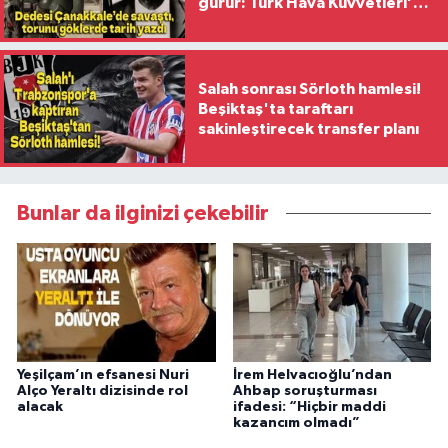
gurur: Türk Hava Kuvvetleri’nin
ilk kadın generali oldu
Salah sonrası Sörloth hamlesi!
Beşiktaş'ta taraftarı
sakinleştirecek transfer planı
Bunlar da ilginizi çekebilir
Yeşilçam’ın efsanesi Nuri
İrem Helvacıoğlu’ndan
Alço Yeraltı dizisinde rol
Ahbap soruşturması
alacak
ifadesi: “Hiçbir maddi
kazancım olmadı”