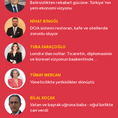
Belirsizlikten rekabet gücüne: Türkiye'nin
yeni ekonomi vizyonu
NIHAT BINGÖL
DOA sistemi restoran, kafe ve otellerde
zorunlu oluyor
TUBA SARAÇOĞLU
Londra’dan notlar: Ticaretin, diplomasinin
ve küresel vizyonun başkentinde
Türkiye’nin yükselen gücü
TÜMAY MERCAN
Yöneticilikte yetkinlikler dönüştü
BILAL KOÇAK
Vatan ve bayrak uğruna baba - oğul birlikte
can verdi