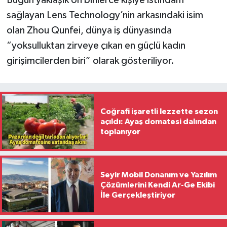
sağlayan Lens Technology’nin arkasındaki isim
olan Zhou Qunfei, dünya iş dünyasında
“yoksulluktan zirveye çıkan en güçlü kadın
girişimcilerden biri” olarak gösteriliyor.
Coğrafi işaretli lezzette sezon
açıldı: Ayaş domatesi dalından
toplanıyor
Seyir Mobil Donanım ve Yazılım
Çözümlerini Kendi Ar-Ge Ekibi
İle Gerçekleştiriyor