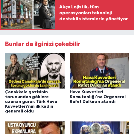
Akça Lojistik, tüm
operasyonları teknoloji
destekli sistemlerle yönetiyor
Bunlar da ilginizi çekebilir
Çanakkale gazisinin
Hava Kuvvetleri
torunundan göklere
Komutanlığı'na Orgeneral
uzanan gurur: Türk Hava
Rafet Dalkıran atandı
Kuvvetleri’nin ilk kadın
generali oldu