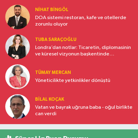
NIHAT BINGÖL
DOA sistemi restoran, kafe ve otellerde
zorunlu oluyor
TUBA SARAÇOĞLU
Londra’dan notlar: Ticaretin, diplomasinin
ve küresel vizyonun başkentinde
Türkiye’nin yükselen gücü
TÜMAY MERCAN
Yöneticilikte yetkinlikler dönüştü
BILAL KOÇAK
Vatan ve bayrak uğruna baba - oğul birlikte
can verdi