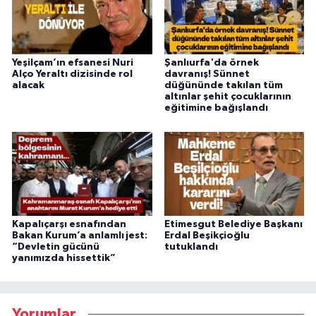
Yeşilçam’ın efsanesi Nuri
Şanlıurfa'da örnek
Alço Yeraltı dizisinde rol
davranış! Sünnet
alacak
düğününde takılan tüm
altınlar şehit çocuklarının
eğitimine bağışlandı
Kapalıçarşı esnafından
Etimesgut Belediye Başkanı
Bakan Kurum’a anlamlı jest:
Erdal Beşikçioğlu
“Devletin gücünü
tutuklandı
yanımızda hissettik”
Yorumlar