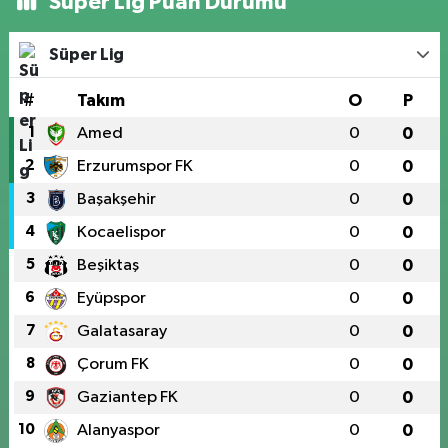
Süper Lig Puan Durumu
Süper Lig
#
Takım
O
P
1
Amed
0
0
2
Erzurumspor FK
0
0
3
Başakşehir
0
0
4
Kocaelispor
0
0
5
Beşiktaş
0
0
6
Eyüpspor
0
0
7
Galatasaray
0
0
8
Çorum FK
0
0
9
Gaziantep FK
0
0
10
Alanyaspor
0
0