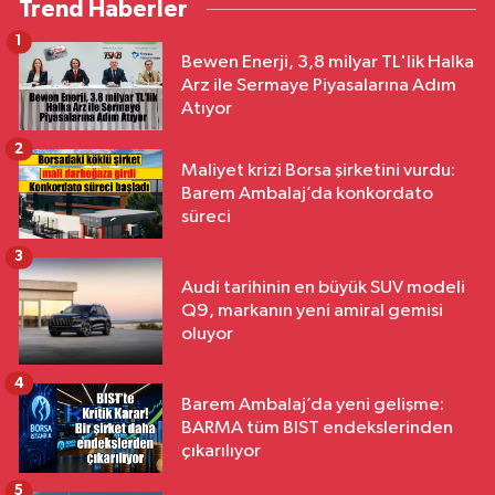
Trend Haberler
1
Bewen Enerji, 3,8 milyar TL'lik Halka
Arz ile Sermaye Piyasalarına Adım
Atıyor
2
Maliyet krizi Borsa şirketini vurdu:
Barem Ambalaj’da konkordato
süreci
3
Audi tarihinin en büyük SUV modeli
Q9, markanın yeni amiral gemisi
oluyor
4
Barem Ambalaj’da yeni gelişme:
BARMA tüm BIST endekslerinden
çıkarılıyor
5