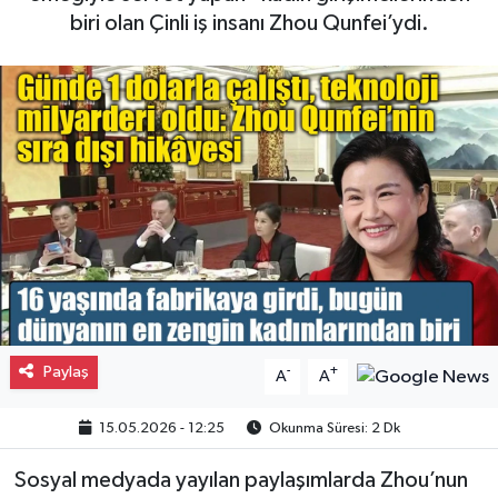
biri olan Çinli iş insanı Zhou Qunfei’ydi.
Gayrimenkul
Spor
Eğitim
Paylaş
-
+
A
A
15.05.2026 - 12:25
Okunma Süresi: 2 Dk
Sosyal medyada yayılan paylaşımlarda Zhou’nun