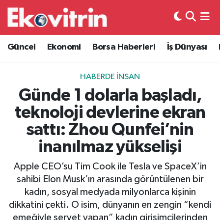
Güncel
Hava Durumu
Güncel
Ekonomi
Borsa Haberleri
İş Dünyası
Ekonomi
Trafik Durumu
HABERDE İNSAN
Borsa Haberleri
Süper Lig Puan Durumu ve Fikstür
Günde 1 dolarla başladı,
teknoloji devlerine ekran
İş Dünyası
Tüm Manşetler
sattı: Zhou Qunfei’nin
Lojistik
Son Dakika Haberleri
inanılmaz yükselişi
Otovitrin
Haber Arşivi
Apple CEO’su Tim Cook ile Tesla ve SpaceX’in
sahibi Elon Musk’ın arasında görüntülenen bir
Asayiş
kadın, sosyal medyada milyonlarca kişinin
dikkatini çekti. O isim, dünyanın en zengin “kendi
Magazin
emeğiyle servet yapan” kadın girişimcilerinden