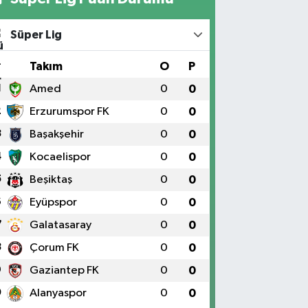
Süper Lig
#
Takım
O
P
1
Amed
0
0
2
Erzurumspor FK
0
0
3
Başakşehir
0
0
4
Kocaelispor
0
0
5
Beşiktaş
0
0
6
Eyüpspor
0
0
7
Galatasaray
0
0
8
Çorum FK
0
0
9
Gaziantep FK
0
0
0
Alanyaspor
0
0