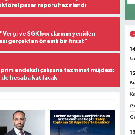
ektörel pazar raporu hazırlandı
"Vergi ve SGK borçlarının yeniden
ası gerçekten önemli bir fırsat"
1
Ga
prim endeksli çalışana tazminat müjdesi:
1
i de hesaba katılacak
Ko
Ka
Ge
Ga
1