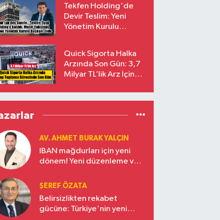
Tekfen Holding'de
Devir Teslim: Yeni
Yönetim Kurulu
Başkanı Prof. Dr. Murat
Yalçıntaş Oldu!
Quick Sigorta Halka
Arzında Son Gün: 3,7
Milyar TL’lik Arz İçin
Talepler Bugün Sona
Eriyor
azarlar
AV. AHMET BURAK YALÇIN
IBAN mağdurları için yeni
dönem! Yeni düzenleme ve
ceza indirim oranları
ŞEREF ÖZATA
Belirsizlikten rekabet
gücüne: Türkiye'nin yeni
ekonomi vizyonu