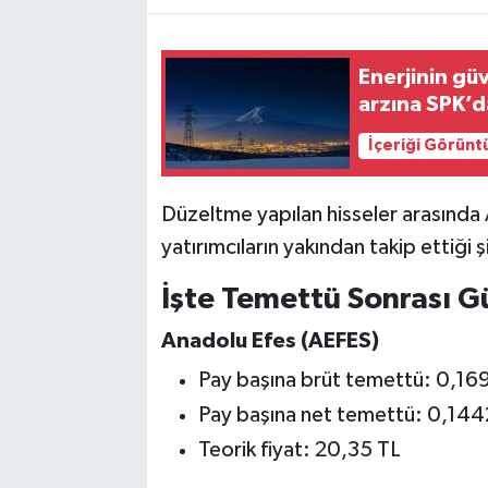
Enerjinin gü
arzına SPK’
İçeriği Görünt
Düzeltme yapılan hisseler arasında 
yatırımcıların yakından takip ettiği ş
İşte Temettü Sonrası G
Anadolu Efes (AEFES)
Pay başına brüt temettü: 0,1
Pay başına net temettü: 0,14
Teorik fiyat: 20,35 TL