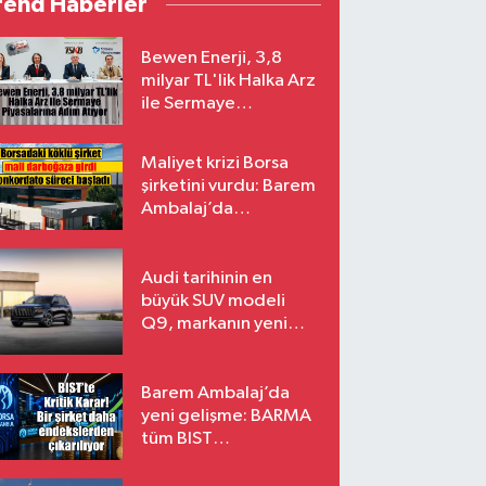
rend Haberler
Bewen Enerji, 3,8
milyar TL'lik Halka Arz
ile Sermaye
Piyasalarına Adım
Atıyor
Maliyet krizi Borsa
şirketini vurdu: Barem
Ambalaj’da
konkordato süreci
Audi tarihinin en
büyük SUV modeli
Q9, markanın yeni
amiral gemisi oluyor
Barem Ambalaj’da
yeni gelişme: BARMA
tüm BIST
endekslerinden
çıkarılıyor