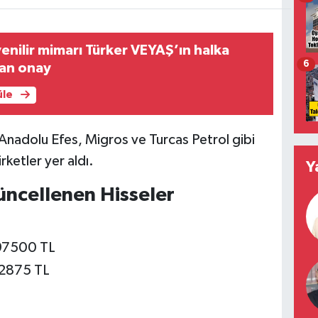
venilir mimarı Türker VEYAŞ’ın halka
6
dan onay
üle
Anadolu Efes, Migros ve Turcas Petrol gibi
irketler yer aldı.
Y
üncellenen Hisseler
697500 TL
42875 TL