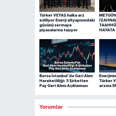
Türker VEYAŞ halka arz
METGÜN 
ediliyor Enerji altyapısındaki
İZAHNA
gücünü sermaye
TAAHHÜ
piyasalarına taşıyor
HAYATA 
Borsa İstanbul'da Geri Alım
Enerjini
Hareketliliği: 5 Şirketten
Türker V
Pay Geri Alımı Açıklaması
arzına S
Yorumlar