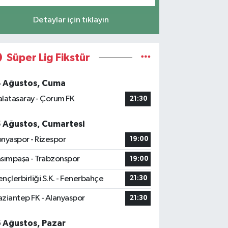
Detaylar için tıklayın
Süper Lig Fikstür
4 Ağustos, Cuma
latasaray - Çorum FK
21:30
5 Ağustos, Cumartesi
nyaspor - Rizespor
19:00
sımpaşa - Trabzonspor
19:00
nçlerbirliği S.K. - Fenerbahçe
21:30
ziantep FK - Alanyaspor
21:30
6 Ağustos, Pazar