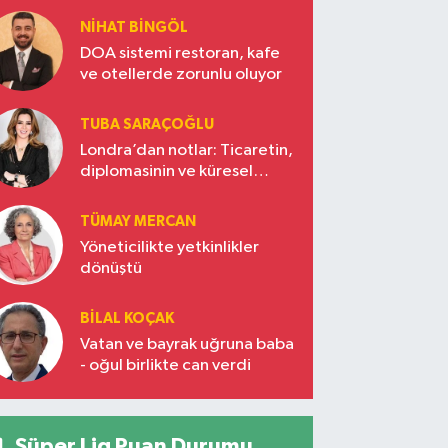
NIHAT BINGÖL
DOA sistemi restoran, kafe
ve otellerde zorunlu oluyor
TUBA SARAÇOĞLU
Londra’dan notlar: Ticaretin,
diplomasinin ve küresel
vizyonun başkentinde
Türkiye’nin yükselen gücü
TÜMAY MERCAN
Yöneticilikte yetkinlikler
dönüştü
BILAL KOÇAK
Vatan ve bayrak uğruna baba
- oğul birlikte can verdi
Süper Lig Puan Durumu