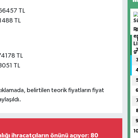
566457 TL
31488 TL
474178 TL
53051 TL
klamada, belirtilen teorik fiyatların fiyat
ylaşıldı.
1
lığı ihracatçıların önünü açıyor: 80