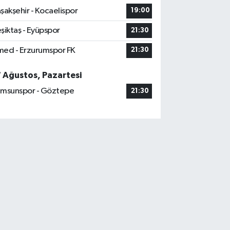
şakşehir - Kocaelispor
19:00
şiktaş - Eyüpspor
21:30
ed - Erzurumspor FK
21:30
7 Ağustos, Pazartesi
msunspor - Göztepe
21:30