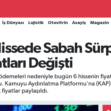
İş Dünyası
Lojistik
Otovitrin
Asayiş
Magazin
issede Sabah Sürp
tları Değişti
ödemeleri nedeniyle bugün 6 hissenin fiya
u. Kamuyu Aydınlatma Platformu’na (KAP)
fiyatlar paylaşıldı.