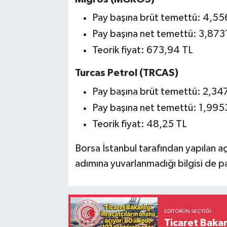
Pay başına brüt temettü: 4,5
Pay başına net temettü: 3,87
Teorik fiyat: 673,94 TL
Turcas Petrol (TRCAS)
Pay başına brüt temettü: 2,3
Pay başına net temettü: 1,99
Teorik fiyat: 48,25 TL
Borsa İstanbul tarafından yapılan açı
adımına yuvarlanmadığı bilgisi de pa
EDITÖRÜN SEÇTIĞI
Ticaret Bakan