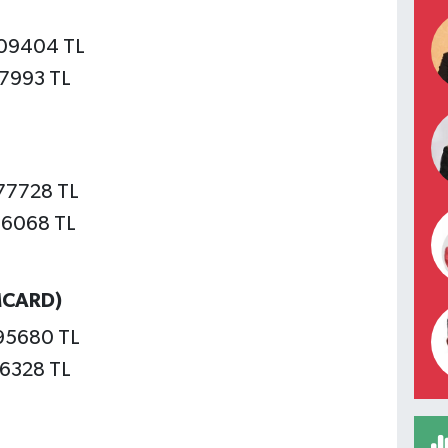
009404 TL
57993 TL
277728 TL
86068 TL
MCARD)
995680 TL
96328 TL