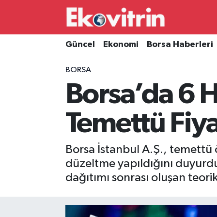
Güncel
Hava Durumu
Güncel
Ekonomi
Borsa Haberleri
Ekonomi
Trafik Durumu
BORSA
Borsa’da 6 H
Borsa Haberleri
Süper Lig Puan Durumu ve Fikstür
İş Dünyası
Tüm Manşetler
Temettü Fiya
Lojistik
Son Dakika Haberleri
Borsa İstanbul A.Ş., temettü 
Otovitrin
Haber Arşivi
düzeltme yapıldığını duyurd
dağıtımı sonrası oluşan teorik 
Asayiş
Magazin