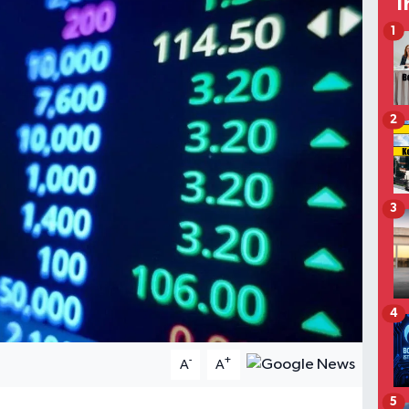
T
1
2
3
4
-
+
A
A
5