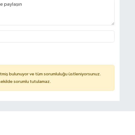
tmiş bulunuyor ve tüm sorumluluğu üstleniyorsunuz.
 şekilde sorumlu tutulamaz.