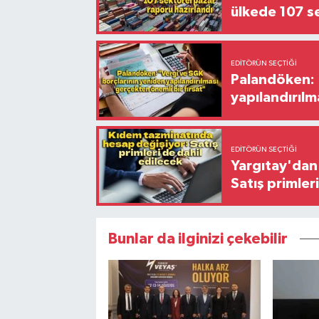
ülkede 107 s
EDITÖRÜN SEÇTIĞI
Palandöken: 
yapılandırılm
EDITÖRÜN SEÇTIĞI
Yargıtay'dan 
Satış primler
Bunlar da ilginizi çekebilir