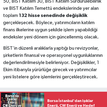
50, BIST Katılım 30, BIST Katılım Sürdürülebilirlik
ve BIST Katılım Temettü endekslerinde yer alan
toplam
132 hisse senedinde değişiklik
gerçekleşecek. Böylece, yatırımcıların katılım
finans ilkelerine uygun şekilde işlem yapabildiği
endeksler yeni dönem için güncellenmiş olacak.
BİST’in düzenli aralıklarla yaptığı bu revizyonlar,
şirketlerin finansal ve operasyonel uygunluklarının
değerlendirilmesiyle belirleniyor. Değişiklikler, 1
Ekim itibarıyla yürürlüğe girecek ve yatırımcılar
yeni listelere göre işlemlerini gerçekleştirecek.
Borsa İstanbul'dan Işıklar
Enerji, CW Enerji ve Hedef