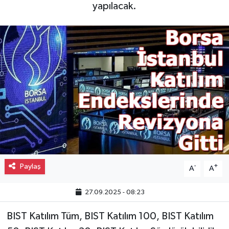
yapılacak.
Gayrimenkul
Spor
Eğitim
Paylaş
-
+
A
A
27.09.2025 - 08:23
BIST Katılım Tüm, BIST Katılım 100, BIST Katılım