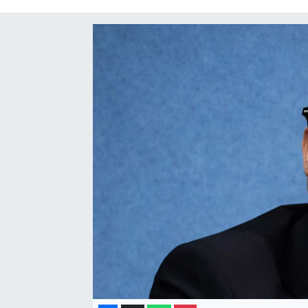
Gayrimenkul
Spor
Eğitim