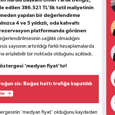
im Kurulu Başkanı Ömer Faruk Dengiz,
de edilen 386.521 TL’lik tatil maliyetinin
dilmeden yapılan bir değerlendirme
lnızca 4 ve 5 yıldızlı, oda kahvaltı
sı rezervasyon platformunda görünen
eğerlendirilmesinin sağlıklı olmadığını
sis sayısının artırıldığı farklı hesaplamalarda
 erişilebilir bir noktada olduğunu açıkladı.
östergesi ‘medyan fiyat’tır!
yoğun sis: Boğaz hattı trafiğe kapatıldı
üle
tergesinin ‘medyan fiyat’ olduğunu kaydeden