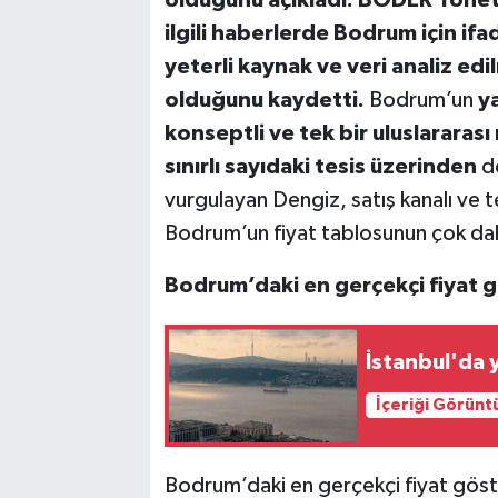
olduğunu açıkladı. BODER Yönet
ilgili haberlerde Bodrum için ifa
yeterli kaynak ve veri analiz e
olduğunu kaydetti.
Bodrum’un
ya
konseptli ve tek bir uluslarara
sınırlı sayıdaki tesis üzerinden
d
vurgulayan Dengiz, satış kanalı ve te
Bodrum’un fiyat tablosunun çok daha
Bodrum’daki en gerçekçi fiyat g
İstanbul'da 
İçeriği Görünt
Bodrum’daki en gerçekçi fiyat gös