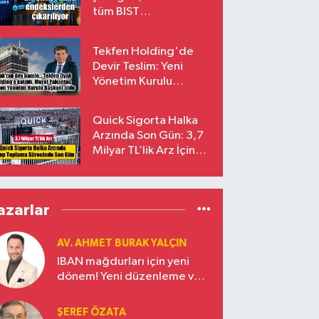
tüm BIST
endekslerinden
çıkarılıyor
Tekfen Holding'de
Devir Teslim: Yeni
Yönetim Kurulu
Başkanı Prof. Dr. Murat
Yalçıntaş Oldu!
Quick Sigorta Halka
Arzında Son Gün: 3,7
Milyar TL’lik Arz İçin
Talepler Bugün Sona
Eriyor
azarlar
AV. AHMET BURAK YALÇIN
IBAN mağdurları için yeni
dönem! Yeni düzenleme ve
ceza indirim oranları
ŞEREF ÖZATA