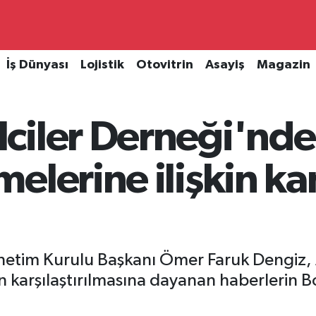
İş Dünyası
Lojistik
Otovitrin
Asayiş
Magazin
iler Derneği'nden 
melerine ilişkin 
netim Kurulu Başkanı Ömer Faruk Dengiz,
ının karşılaştırılmasına dayanan haberlerin