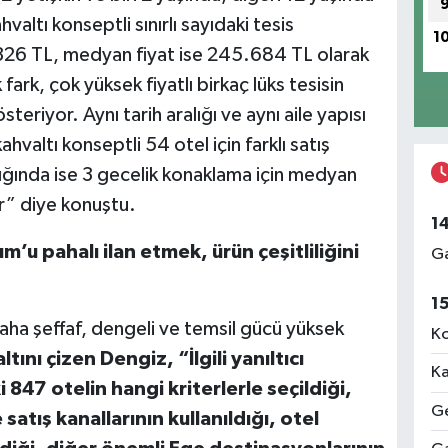
hvaltı konseptli sınırlı sayıdaki tesis
1
326 TL, medyan fiyat ise 245.684 TL olarak
ark, çok yüksek fiyatlı birkaç lüks tesisin
teriyor. Aynı tarih aralığı ve aynı aile yapısı
ahvaltı konseptli 54 otel için farklı satış
dığında ise 3 gecelik konaklama için medyan
r” diye konuştu.
1
’u pahalı ilan etmek, ürün çeşitliliğini
Ga
1
 daha şeffaf, dengeli ve temsil gücü yüksek
Ko
altını çizen Dengiz, “İlgili yanıltıcı
Ka
47 otelin hangi kriterlerle seçildiği,
Ge
 satış kanallarının kullanıldığı, otel