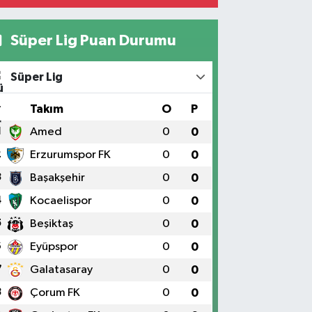
Süper Lig Puan Durumu
Süper Lig
#
Takım
O
P
1
Amed
0
0
2
Erzurumspor FK
0
0
3
Başakşehir
0
0
4
Kocaelispor
0
0
5
Beşiktaş
0
0
6
Eyüpspor
0
0
7
Galatasaray
0
0
8
Çorum FK
0
0