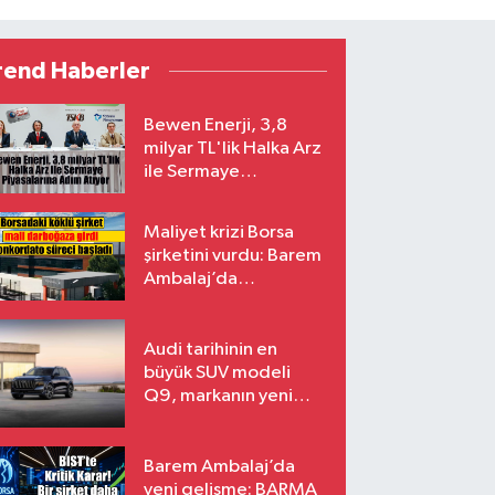
rend Haberler
Bewen Enerji, 3,8
milyar TL'lik Halka Arz
ile Sermaye
Piyasalarına Adım
Atıyor
Maliyet krizi Borsa
şirketini vurdu: Barem
Ambalaj’da
konkordato süreci
Audi tarihinin en
büyük SUV modeli
Q9, markanın yeni
amiral gemisi oluyor
Barem Ambalaj’da
yeni gelişme: BARMA