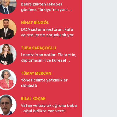
Belirsizlikten rekabet
gücüne: Türkiye'nin yeni
ekonomi vizyonu
NIHAT BINGÖL
DOA sistemi restoran, kafe
ve otellerde zorunlu oluyor
TUBA SARAÇOĞLU
Londra’dan notlar: Ticaretin,
diplomasinin ve küresel
vizyonun başkentinde
Türkiye’nin yükselen gücü
TÜMAY MERCAN
Yöneticilikte yetkinlikler
dönüştü
BILAL KOÇAK
Vatan ve bayrak uğruna baba
- oğul birlikte can verdi