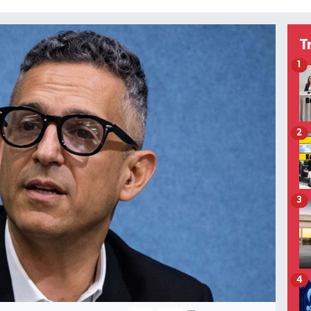
T
1
2
3
4