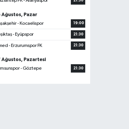
ziantep FK - Alanyaspor
21:30
6 Ağustos, Pazar
şakşehir - Kocaelispor
19:00
şiktaş - Eyüpspor
21:30
ed - Erzurumspor FK
21:30
7 Ağustos, Pazartesi
msunspor - Göztepe
21:30