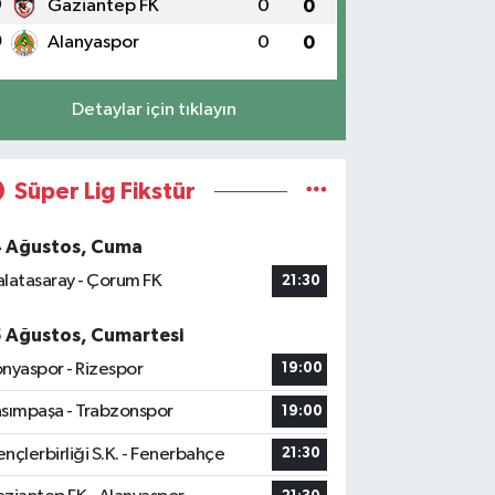
9
Gaziantep FK
0
0
0
Alanyaspor
0
0
Detaylar için tıklayın
Süper Lig Fikstür
4 Ağustos, Cuma
latasaray - Çorum FK
21:30
5 Ağustos, Cumartesi
nyaspor - Rizespor
19:00
sımpaşa - Trabzonspor
19:00
nçlerbirliği S.K. - Fenerbahçe
21:30