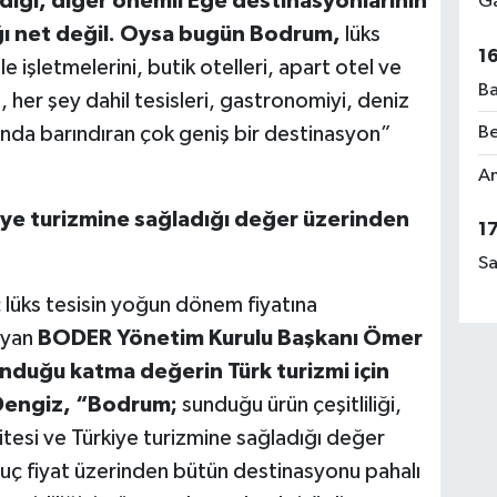
ildiği, diğer önemli Ege destinasyonlarının
Ga
ğı net değil. Oysa bugün Bodrum,
lüks
1
aile işletmelerini, butik otelleri, apart otel ve
Ba
 her şey dahil tesisleri, gastronomiyi, deniz
 anda barındıran çok geniş bir destinasyon”
Be
Am
ye turizmine sağladığı değer üzerinden
1
Sa
 lüks tesisin yoğun dönem fiyatına
ayan
BODER Yönetim Kurulu Başkanı Ömer
nduğu katma değerin Türk turizmi için
 Dengiz, “Bodrum;
sunduğu ürün çeşitliliği,
litesi ve Türkiye turizmine sağladığı değer
 uç fiyat üzerinden bütün destinasyonu pahalı