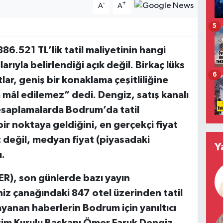
-
+
A
A
5
86.521 TL’lik tatil maliyetinin hangi
larıyla belirlendiği açık değil. Birkaç lüks
6
tlar, geniş bir konaklama çeşitliliğine
 mâl edilemez” dedi.
Dengiz, satış kanalı
 hesaplamalarda Bodrum’da tatil
 bir noktaya geldiğini, en gerçekçi fiyat
 değil, medyan fiyat (piyasadaki
Y
ı.
R), son günlerde bazı yayın
iz çanağındaki 847 otel üzerinden tatil
dayanan haberlerin Bodrum için yanıltıcı