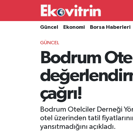
Güncel
Hava Durumu
Güncel
Ekonomi
Borsa Haberleri
Ekonomi
Trafik Durumu
GÜNCEL
Bodrum Otelc
Borsa Haberleri
Süper Lig Puan Durumu ve Fikstür
İş Dünyası
Tüm Manşetler
değerlendir
Lojistik
Son Dakika Haberleri
çağrı!
Otovitrin
Haber Arşivi
Bodrum Otelciler Derneği Yö
Asayiş
otel üzerinden tatil fiyatlar
yansıtmadığını açıkladı.
Magazin