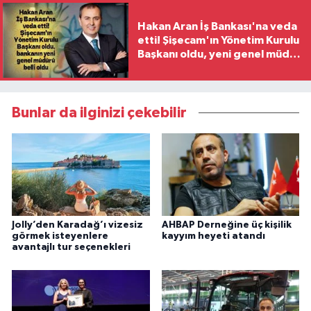
Hakan Aran İş Bankası'na veda
etti! Şişecam'ın Yönetim Kurulu
Başkanı oldu, yeni genel müdür
belli oldu
Bunlar da ilginizi çekebilir
Jolly’den Karadağ’ı vizesiz
AHBAP Derneğine üç kişilik
görmek isteyenlere
kayyım heyeti atandı
avantajlı tur seçenekleri