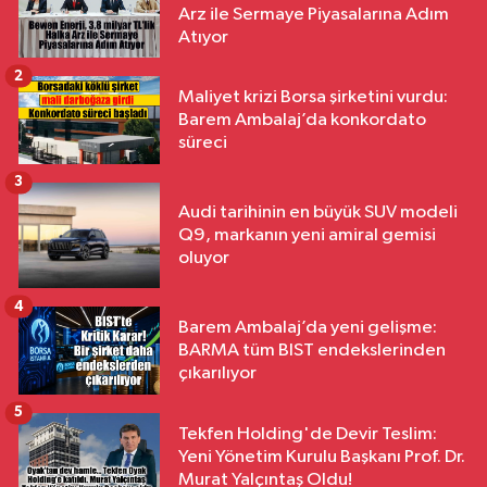
Arz ile Sermaye Piyasalarına Adım
Atıyor
2
Maliyet krizi Borsa şirketini vurdu:
Barem Ambalaj’da konkordato
süreci
3
Audi tarihinin en büyük SUV modeli
Q9, markanın yeni amiral gemisi
oluyor
4
Barem Ambalaj’da yeni gelişme:
BARMA tüm BIST endekslerinden
çıkarılıyor
5
Tekfen Holding'de Devir Teslim:
Yeni Yönetim Kurulu Başkanı Prof. Dr.
Murat Yalçıntaş Oldu!