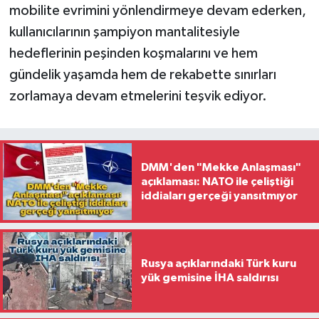
mobilite evrimini yönlendirmeye devam ederken,
kullanıcılarının şampiyon mantalitesiyle
hedeflerinin peşinden koşmalarını ve hem
gündelik yaşamda hem de rekabette sınırları
zorlamaya devam etmelerini teşvik ediyor.
DMM'den "Mekke Anlaşması"
açıklaması: NATO ile çeliştiği
iddiaları gerçeği yansıtmıyor
Rusya açıklarındaki Türk kuru
yük gemisine İHA saldırısı