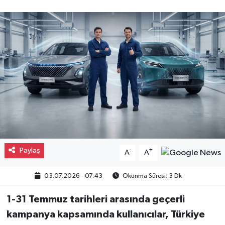
Gayrimenkul
Spor
Eğitim
Paylaş
-
+
A
A
03.07.2026 - 07:43
Okunma Süresi: 3 Dk
1-31 Temmuz tarihleri arasında geçerli
kampanya kapsamında kullanıcılar, Türkiye