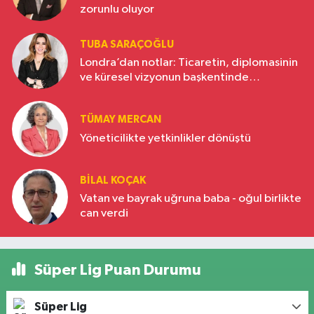
zorunlu oluyor
TUBA SARAÇOĞLU
Londra’dan notlar: Ticaretin, diplomasinin
ve küresel vizyonun başkentinde
Türkiye’nin yükselen gücü
TÜMAY MERCAN
Yöneticilikte yetkinlikler dönüştü
BILAL KOÇAK
Vatan ve bayrak uğruna baba - oğul birlikte
can verdi
Süper Lig Puan Durumu
Süper Lig