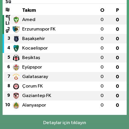
#
Takım
O
P
1
Amed
0
0
2
Erzurumspor FK
0
0
3
Başakşehir
0
0
4
Kocaelispor
0
0
5
Beşiktaş
0
0
6
Eyüpspor
0
0
7
Galatasaray
0
0
8
Çorum FK
0
0
9
Gaziantep FK
0
0
10
Alanyaspor
0
0
Detaylar için tıklayın