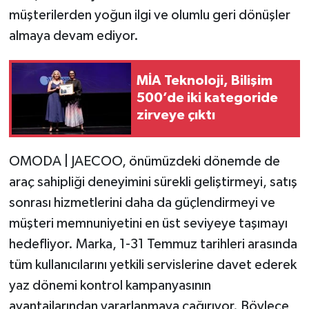
müşterilerden yoğun ilgi ve olumlu geri dönüşler
almaya devam ediyor.
MİA Teknoloji, Bilişim
500’de iki kategoride
zirveye çıktı
OMODA | JAECOO, önümüzdeki dönemde de
araç sahipliği deneyimini sürekli geliştirmeyi, satış
sonrası hizmetlerini daha da güçlendirmeyi ve
müşteri memnuniyetini en üst seviyeye taşımayı
hedefliyor. Marka, 1-31 Temmuz tarihleri arasında
tüm kullanıcılarını yetkili servislerine davet ederek
yaz dönemi kontrol kampanyasının
avantajlarından yararlanmaya çağırıyor. Böylece