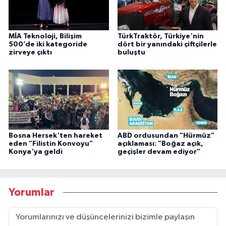
MİA Teknoloji, Bilişim
TürkTraktör, Türkiye'nin
500’de iki kategoride
dört bir yanındaki çiftçilerle
zirveye çıktı
buluştu
Bosna Hersek'ten hareket
ABD ordusundan "Hürmüz"
eden "Filistin Konvoyu"
açıklaması: "Boğaz açık,
Konya'ya geldi
geçişler devam ediyor"
Yorumlar