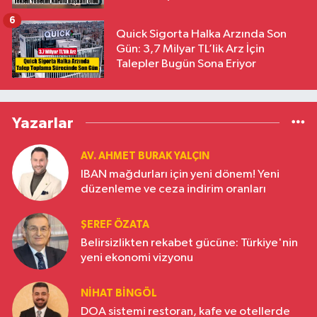
6
Quick Sigorta Halka Arzında Son
Gün: 3,7 Milyar TL’lik Arz İçin
Talepler Bugün Sona Eriyor
Yazarlar
AV. AHMET BURAK YALÇIN
IBAN mağdurları için yeni dönem! Yeni
düzenleme ve ceza indirim oranları
ŞEREF ÖZATA
Belirsizlikten rekabet gücüne: Türkiye'nin
yeni ekonomi vizyonu
NIHAT BINGÖL
DOA sistemi restoran, kafe ve otellerde