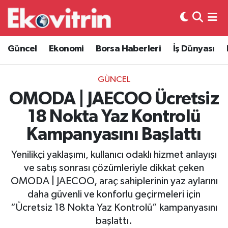
Güncel
Hava Durumu
Güncel
Ekonomi
Borsa Haberleri
İş Dünyası
Ekonomi
Trafik Durumu
GÜNCEL
Borsa Haberleri
Süper Lig Puan Durumu ve Fikstür
OMODA | JAECOO Ücretsiz
18 Nokta Yaz Kontrolü
İş Dünyası
Tüm Manşetler
Kampanyasını Başlattı
Lojistik
Son Dakika Haberleri
Yenilikçi yaklaşımı, kullanıcı odaklı hizmet anlayışı
ve satış sonrası çözümleriyle dikkat çeken
Otovitrin
Haber Arşivi
OMODA | JAECOO, araç sahiplerinin yaz aylarını
daha güvenli ve konforlu geçirmeleri için
Asayiş
“Ücretsiz 18 Nokta Yaz Kontrolü” kampanyasını
başlattı.
Magazin