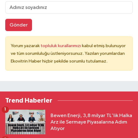
Gönder
Yorum yazarak
topluluk kurallarımızı
kabul etmiş bulunuyor
ve tüm sorumluluğu üstleniyorsunuz. Yazılan yorumlardan
Ekovitrin Haber hiçbir şekilde sorumlu tutulamaz.
Trend Haberler
1
Bewen Enerji, 3,8 milyar TL'lik Halka
Arz ile Sermaye Piyasalarına Adım
Atıyor