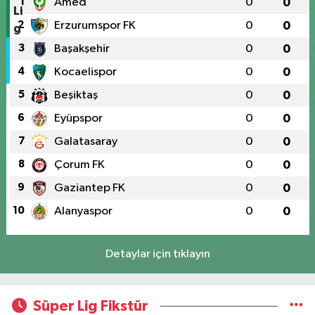
1
Amed
0
0
2
Erzurumspor FK
0
0
3
Başakşehir
0
0
4
Kocaelispor
0
0
5
Beşiktaş
0
0
6
Eyüpspor
0
0
7
Galatasaray
0
0
8
Çorum FK
0
0
9
Gaziantep FK
0
0
10
Alanyaspor
0
0
Detaylar için tıklayın
Süper Lig Fikstür