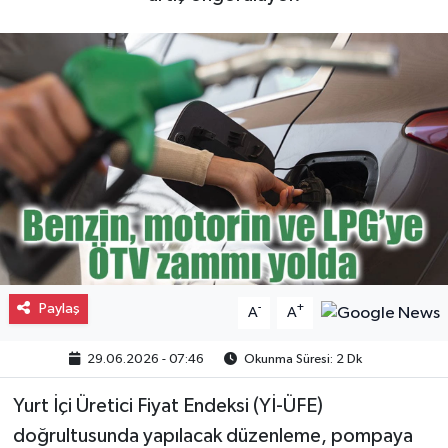
Gayrimenkul
Spor
Eğitim
Paylaş
-
+
A
A
29.06.2026 - 07:46
Okunma Süresi: 2 Dk
Yurt İçi Üretici Fiyat Endeksi (Yİ-ÜFE)
doğrultusunda yapılacak düzenleme, pompaya