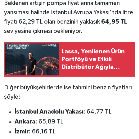
Beklenen artışın pompa fiyatlarına tamamen
yansıması halinde İstanbul Avrupa Yakası'nda litre
fiyatı 62,29 TL olan benzinin yaklaşık
64,95 TL
seviyesine çıkması bekleniyor.
Lassa, Yenilenen Ürün
Portföyü ve Etkili
Distribütör Ağıyla
Küresel Büyümesini
Güçlendiriyor
Diğer büyükşehirlerde ise tahmini benzin fiyatları
şöyle:
İstanbul Anadolu Yakası:
64,77 TL
Ankara:
65,89 TL
İzmir:
66,16 TL