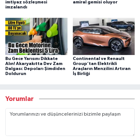
imtiyaz sözleşmesi
amiral gemisi oluyor
imzalandı
Bu Gece Yarısını Dikkate
Continental ve Renault
Alın! Akaryakıtta Dev Zam
Group’tan Elektrikli
Dalgası: Depoları Şimdiden
Araçların Menzilini Artıran
Doldurun
İş Birliği
Yorumlar