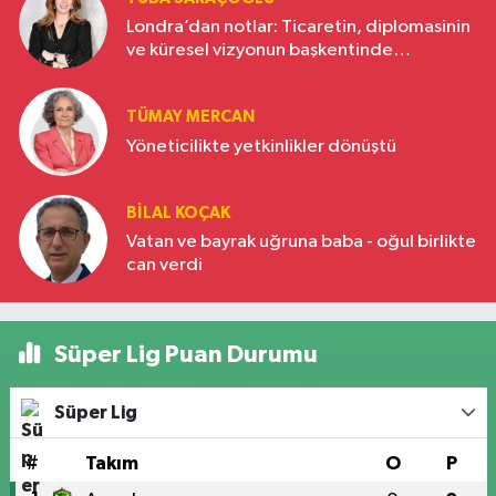
Londra’dan notlar: Ticaretin, diplomasinin
ve küresel vizyonun başkentinde
Türkiye’nin yükselen gücü
TÜMAY MERCAN
Yöneticilikte yetkinlikler dönüştü
BILAL KOÇAK
Vatan ve bayrak uğruna baba - oğul birlikte
can verdi
Süper Lig Puan Durumu
Süper Lig
#
Takım
O
P