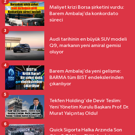
2
Maliyet krizi Borsa şirketini vurdu:
Barem Ambalaj’da konkordato
süreci
3
Audi tarihinin en büyük SUV modeli
Q9, markanın yeni amiral gemisi
oluyor
4
Barem Ambalaj’da yeni gelişme:
BARMA tüm BIST endekslerinden
çıkarılıyor
5
Tekfen Holding'de Devir Teslim:
Yeni Yönetim Kurulu Başkanı Prof. Dr.
Murat Yalçıntaş Oldu!
6
Quick Sigorta Halka Arzında Son