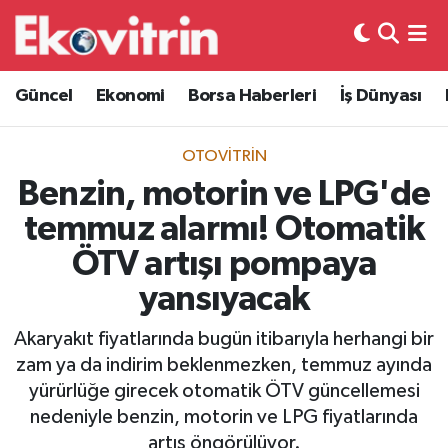
Güncel
Hava Durumu
Güncel
Ekonomi
Borsa Haberleri
İş Dünyası
Ekonomi
Trafik Durumu
OTOVITRIN
Borsa Haberleri
Süper Lig Puan Durumu ve Fikstür
Benzin, motorin ve LPG'de
temmuz alarmı! Otomatik
İş Dünyası
Tüm Manşetler
ÖTV artışı pompaya
Lojistik
Son Dakika Haberleri
yansıyacak
Otovitrin
Haber Arşivi
Akaryakıt fiyatlarında bugün itibarıyla herhangi bir
zam ya da indirim beklenmezken, temmuz ayında
Asayiş
yürürlüğe girecek otomatik ÖTV güncellemesi
nedeniyle benzin, motorin ve LPG fiyatlarında
Magazin
artış öngörülüyor.