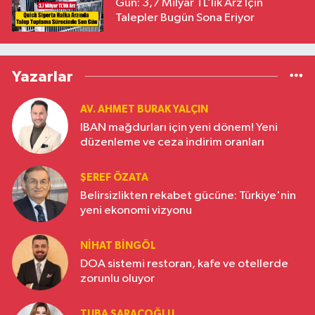
Gün: 3,7 Milyar TL’lik Arz İçin
Talepler Bugün Sona Eriyor
Yazarlar
AV. AHMET BURAK YALÇIN
IBAN mağdurları için yeni dönem! Yeni
düzenleme ve ceza indirim oranları
ŞEREF ÖZATA
Belirsizlikten rekabet gücüne: Türkiye'nin
yeni ekonomi vizyonu
NIHAT BINGÖL
DOA sistemi restoran, kafe ve otellerde
zorunlu oluyor
TUBA SARAÇOĞLU