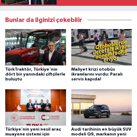
Bunlar da ilginizi çekebilir
TürkTraktör, Türkiye'nin
Maliyet krizi otobüs
dört bir yanındaki çiftçilerle
ikramlarını vurdu: Paralı
buluştu
servis kapıda!
Türkiye'nin yeni nesil araç
Audi tarihinin en büyük SUV
muayene sistemi için
modeli Q9, markanın yeni