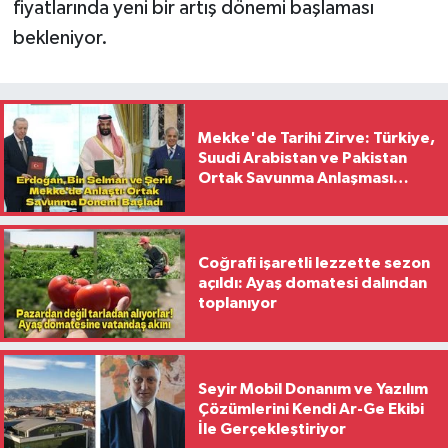
fiyatlarında yeni bir artış dönemi başlaması
bekleniyor.
Mekke'de Tarihi Zirve: Türkiye,
Suudi Arabistan ve Pakistan
Ortak Savunma Anlaşması
İmzaladı
Coğrafi işaretli lezzette sezon
açıldı: Ayaş domatesi dalından
toplanıyor
Seyir Mobil Donanım ve Yazılım
Çözümlerini Kendi Ar-Ge Ekibi
İle Gerçekleştiriyor