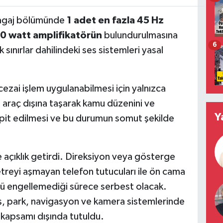
bagaj bölümünde
1 adet en fazla 45 Hz
00 watt amplifikatörün
bulundurulmasına
6
k sınırlar dahilindeki ses sistemleri yasal
ezai işlem uygulanabilmesi için yalnızca
 araç dışına taşarak kamu düzenini ve
Y
it edilmesi ve bu durumun somut şekilde
e açıklık getirdi. Direksiyon veya gösterge
etreyi aşmayan telefon tutucuları ile ön cama
ü engellemediği sürece serbest olacak.
sürüş, park, navigasyon ve kamera sistemlerinde
m kapsamı dışında tutuldu.