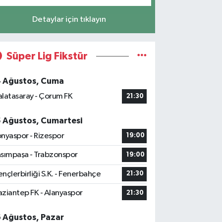
Detaylar için tıklayın
Süper Lig Fikstür
4 Ağustos, Cuma
latasaray - Çorum FK
21:30
5 Ağustos, Cumartesi
nyaspor - Rizespor
19:00
sımpaşa - Trabzonspor
19:00
nçlerbirliği S.K. - Fenerbahçe
21:30
ziantep FK - Alanyaspor
21:30
6 Ağustos, Pazar