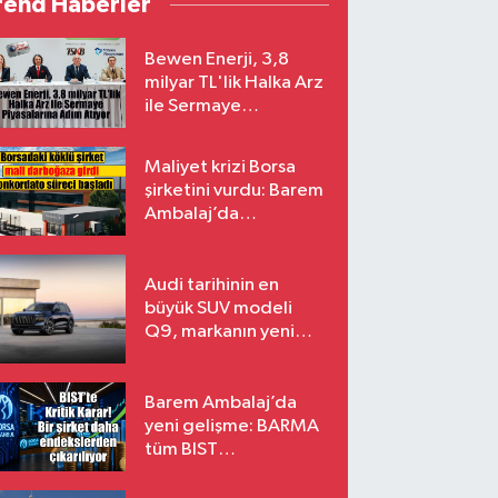
rend Haberler
Bewen Enerji, 3,8
milyar TL'lik Halka Arz
ile Sermaye
Piyasalarına Adım
Atıyor
Maliyet krizi Borsa
şirketini vurdu: Barem
Ambalaj’da
konkordato süreci
Audi tarihinin en
büyük SUV modeli
Q9, markanın yeni
amiral gemisi oluyor
Barem Ambalaj’da
yeni gelişme: BARMA
tüm BIST
endekslerinden
çıkarılıyor