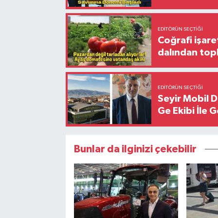
EDITÖRÜN SEÇTIĞI
Coğrafi işare
dalından top
EDITÖRÜN SEÇTIĞI
Seyir Mobil 
Ge Ekibi İle 
Bunlar da ilginizi çekebilir