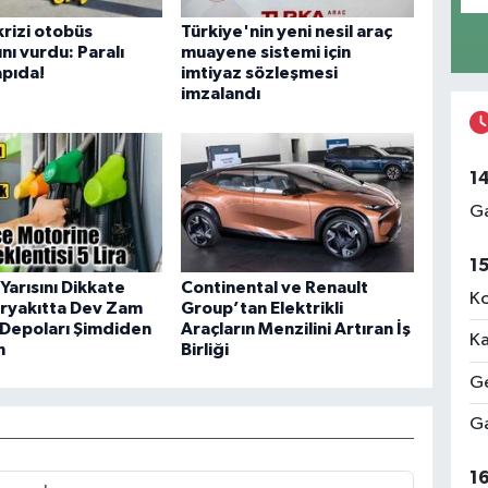
krizi otobüs
Türkiye'nin yeni nesil araç
nı vurdu: Paralı
muayene sistemi için
apıda!
imtiyaz sözleşmesi
imzalandı
1
Ga
1
Yarısını Dikkate
Continental ve Renault
Ko
aryakıtta Dev Zam
Group’tan Elektrikli
 Depoları Şimdiden
Araçların Menzilini Artıran İş
Ka
n
Birliği
Ge
Ga
1