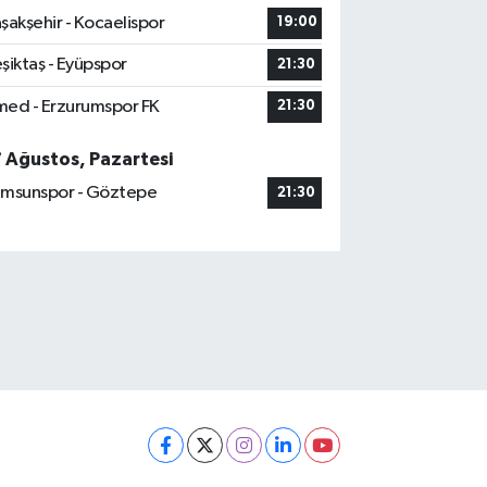
şakşehir - Kocaelispor
19:00
şiktaş - Eyüpspor
21:30
ed - Erzurumspor FK
21:30
7 Ağustos, Pazartesi
msunspor - Göztepe
21:30