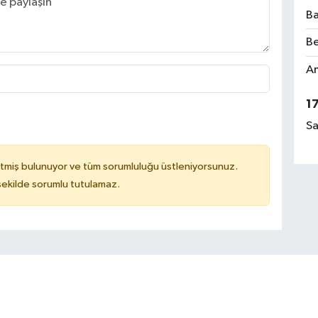
Ba
Be
Am
1
Sa
tmiş bulunuyor ve tüm sorumluluğu üstleniyorsunuz.
 şekilde sorumlu tutulamaz.