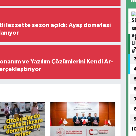
tli lezzette sezon açıldı: Ayaş domatesi
lanıyor
Donanım ve Yazılım Çözümlerini Kendi Ar-
Gerçekleştiriyor
1