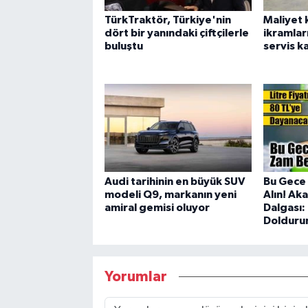
TürkTraktör, Türkiye'nin
Maliyet 
dört bir yanındaki çiftçilerle
ikramları
buluştu
servis k
Audi tarihinin en büyük SUV
Bu Gece 
modeli Q9, markanın yeni
Alın! Ak
amiral gemisi oluyor
Dalgası:
Dolduru
Yorumlar