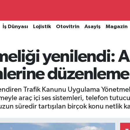
İş Dünyası
Lojistik
Otovitrin
Asayiş
Magazin
eliği yenilendi: A
emlerine düzenleme
ilendiren Trafik Kanunu Uygulama Yönetmeli
yle araç içi ses sistemleri, telefon tutucul
 uzun süredir tartışılan birçok konu netlik k