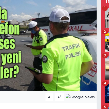
T
1
2
3
4
-
+
A
A
5