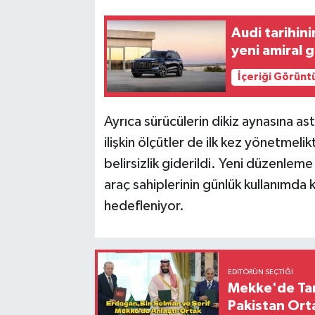
Audi tarihin
yeni amiral 
İçeriği Görünt
Ayrıca sürücülerin dikiz aynasına as
ilişkin ölçütler de ilk kez yönetmel
belirsizlik giderildi. Yeni düzenleme
araç sahiplerinin günlük kullanımda k
hedefleniyor.
EDITÖRÜN SEÇTIĞI
Mekke'de Tari
Pakistan Ort