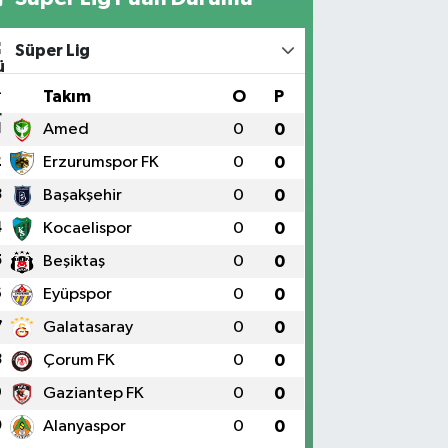
Süper Lig
#
Takım
O
P
1
Amed
0
0
2
Erzurumspor FK
0
0
3
Başakşehir
0
0
4
Kocaelispor
0
0
5
Beşiktaş
0
0
6
Eyüpspor
0
0
7
Galatasaray
0
0
8
Çorum FK
0
0
9
Gaziantep FK
0
0
0
Alanyaspor
0
0