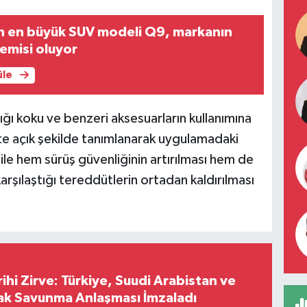
in en büyük SUV modeli Q9, markanın
gemisi oluyor
üle
tığı koku ve benzeri aksesuarların kullanımına
ikte açık şekilde tanımlanarak uygulamadaki
 ile hem sürüş güvenliğinin artırılması hem de
arşılaştığı tereddütlerin ortadan kaldırılması
hi Zirve: Türkiye, Suudi Arabistan ve
ak Savunma Anlaşması İmzaladı