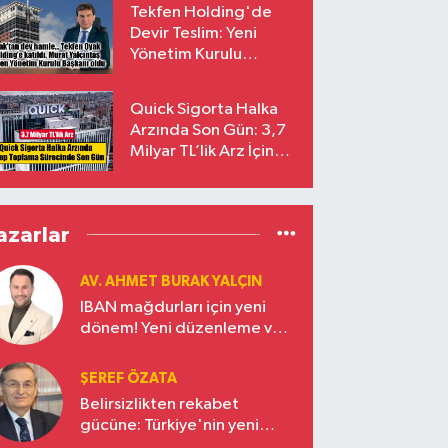
Tekfen Holding'de
Devir Teslim: Yeni
Yönetim Kurulu
Başkanı Prof. Dr. Murat
Yalçıntaş Oldu!
Quick Sigorta Halka
Arzında Son Gün: 3,7
Milyar TL’lik Arz İçin
Talepler Bugün Sona
Eriyor
azarlar
AV. AHMET BURAK YALÇIN
IBAN mağdurları için yeni
dönem! Yeni düzenleme ve
ceza indirim oranları
ŞEREF ÖZATA
Belirsizlikten rekabet
gücüne: Türkiye'nin yeni
ekonomi vizyonu