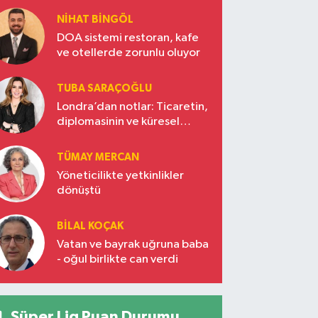
NIHAT BINGÖL
DOA sistemi restoran, kafe
ve otellerde zorunlu oluyor
TUBA SARAÇOĞLU
Londra’dan notlar: Ticaretin,
diplomasinin ve küresel
vizyonun başkentinde
Türkiye’nin yükselen gücü
TÜMAY MERCAN
Yöneticilikte yetkinlikler
dönüştü
BILAL KOÇAK
Vatan ve bayrak uğruna baba
- oğul birlikte can verdi
Süper Lig Puan Durumu