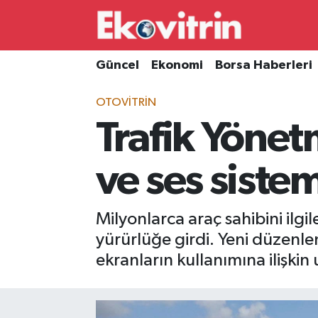
Güncel
Hava Durumu
Güncel
Ekonomi
Borsa Haberleri
Ekonomi
Trafik Durumu
OTOVITRIN
Trafik Yönetm
Borsa Haberleri
Süper Lig Puan Durumu ve Fikstür
İş Dünyası
Tüm Manşetler
ve ses sist
Lojistik
Son Dakika Haberleri
Milyonlarca araç sahibini ilg
Otovitrin
Haber Arşivi
yürürlüğe girdi. Yeni düzenleme
ekranların kullanımına ilişkin
Asayiş
Magazin