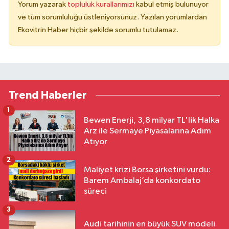
Yorum yazarak
topluluk kurallarımızı
kabul etmiş bulunuyor
ve tüm sorumluluğu üstleniyorsunuz. Yazılan yorumlardan
Ekovitrin Haber hiçbir şekilde sorumlu tutulamaz.
Trend Haberler
1
Bewen Enerji, 3,8 milyar TL'lik Halka
Arz ile Sermaye Piyasalarına Adım
Atıyor
2
Maliyet krizi Borsa şirketini vurdu:
Barem Ambalaj’da konkordato
süreci
3
Audi tarihinin en büyük SUV modeli