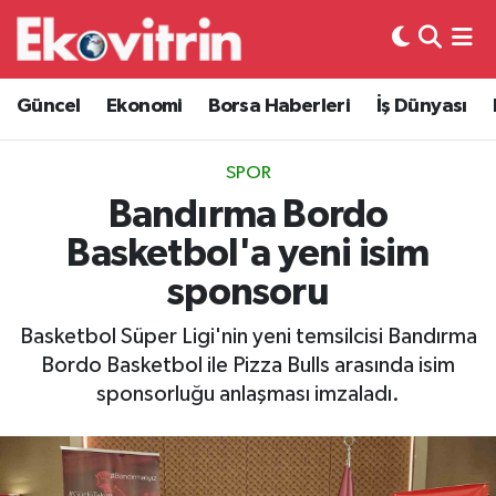
Güncel
Hava Durumu
Güncel
Ekonomi
Borsa Haberleri
İş Dünyası
Ekonomi
Trafik Durumu
SPOR
Borsa Haberleri
Süper Lig Puan Durumu ve Fikstür
Bandırma Bordo
Basketbol'a yeni isim
İş Dünyası
Tüm Manşetler
sponsoru
Lojistik
Son Dakika Haberleri
Basketbol Süper Ligi'nin yeni temsilcisi Bandırma
Bordo Basketbol ile Pizza Bulls arasında isim
Otovitrin
Haber Arşivi
sponsorluğu anlaşması imzaladı.
Asayiş
Magazin