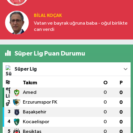
BILAL KOÇAK
Vatan ve bayrak uğruna baba - oğul birlikte
can verdi
Süper Lig Puan Durumu
Süper Lig
#
Takım
O
P
1
Amed
0
0
2
Erzurumspor FK
0
0
3
Başakşehir
0
0
4
Kocaelispor
0
0
5
Beşiktaş
0
0