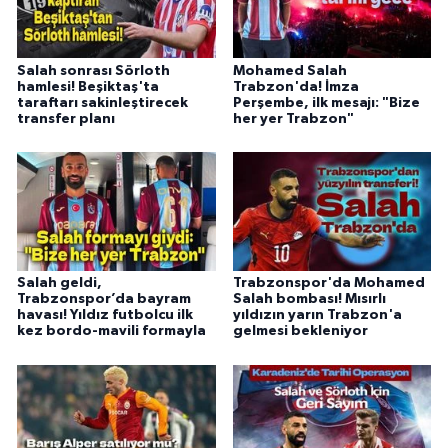
Salah sonrası Sörloth
Mohamed Salah
hamlesi! Beşiktaş'ta
Trabzon'da! İmza
taraftarı sakinleştirecek
Perşembe, ilk mesajı: "Bize
transfer planı
her yer Trabzon"
Salah geldi,
Trabzonspor'da Mohamed
Trabzonspor’da bayram
Salah bombası! Mısırlı
havası! Yıldız futbolcu ilk
yıldızın yarın Trabzon'a
kez bordo-mavili formayla
gelmesi bekleniyor