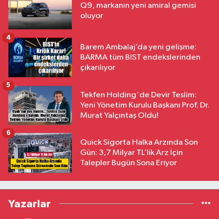
Q9, markanın yeni amiral gemisi
oluyor
4
Barem Ambalaj’da yeni gelişme:
BARMA tüm BIST endekslerinden
çıkarılıyor
5
Tekfen Holding'de Devir Teslim:
Yeni Yönetim Kurulu Başkanı Prof. Dr.
Murat Yalçıntaş Oldu!
6
Quick Sigorta Halka Arzında Son
Gün: 3,7 Milyar TL’lik Arz İçin
Talepler Bugün Sona Eriyor
Yazarlar