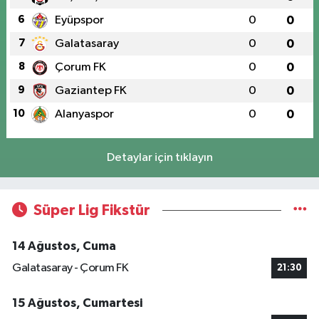
6
Eyüpspor
0
0
7
Galatasaray
0
0
8
Çorum FK
0
0
9
Gaziantep FK
0
0
10
Alanyaspor
0
0
Detaylar için tıklayın
Süper Lig Fikstür
14 Ağustos, Cuma
Galatasaray - Çorum FK
21:30
15 Ağustos, Cumartesi