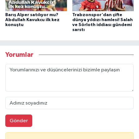
Barış Alper satılıyor mu?
Trabzonspor'dan çifte
Abdullah Kavukcu ilk kez
dünya yıldızı hamlesi! Salah
konuştu
ve Sörloth iddiası gündemi
sarstı
Yorumlar
Gönder