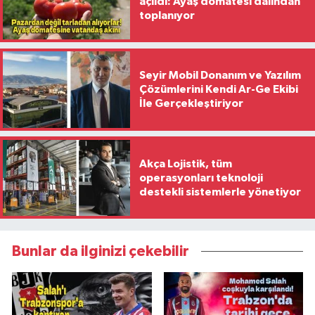
açıldı: Ayaş domatesi dalından
toplanıyor
Seyir Mobil Donanım ve Yazılım
Çözümlerini Kendi Ar-Ge Ekibi
İle Gerçekleştiriyor
Akça Lojistik, tüm
operasyonları teknoloji
destekli sistemlerle yönetiyor
Bunlar da ilginizi çekebilir