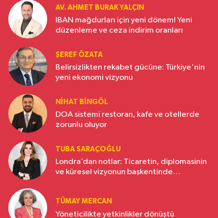
AV. AHMET BURAK YALÇIN
IBAN mağdurları için yeni dönem! Yeni
düzenleme ve ceza indirim oranları
ŞEREF ÖZATA
Belirsizlikten rekabet gücüne: Türkiye'nin
yeni ekonomi vizyonu
NIHAT BINGÖL
DOA sistemi restoran, kafe ve otellerde
zorunlu oluyor
TUBA SARAÇOĞLU
Londra’dan notlar: Ticaretin, diplomasinin
ve küresel vizyonun başkentinde
Türkiye’nin yükselen gücü
TÜMAY MERCAN
Yöneticilikte yetkinlikler dönüştü