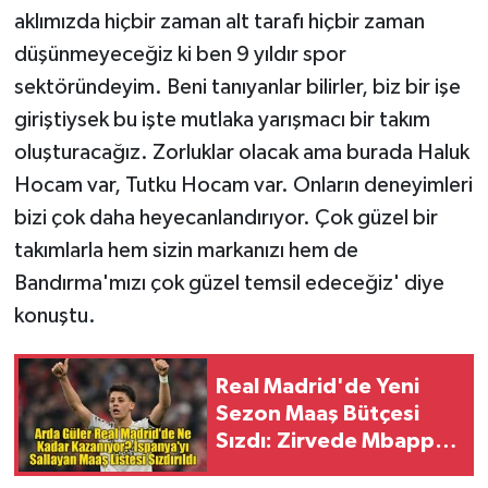
aklımızda hiçbir zaman alt tarafı hiçbir zaman
düşünmeyeceğiz ki ben 9 yıldır spor
sektöründeyim. Beni tanıyanlar bilirler, biz bir işe
giriştiysek bu işte mutlaka yarışmacı bir takım
oluşturacağız. Zorluklar olacak ama burada Haluk
Hocam var, Tutku Hocam var. Onların deneyimleri
bizi çok daha heyecanlandırıyor. Çok güzel bir
takımlarla hem sizin markanızı hem de
Bandırma'mızı çok güzel temsil edeceğiz' diye
konuştu.
Real Madrid'de Yeni
Sezon Maaş Bütçesi
Sızdı: Zirvede Mbappe,
Arda Güler Kaçıncı