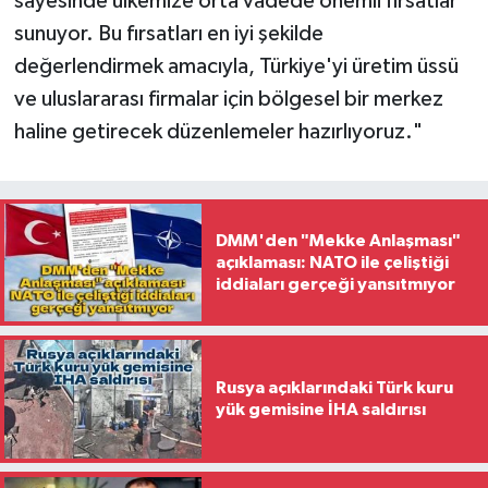
sayesinde ülkemize orta vadede önemli fırsatlar
sunuyor. Bu fırsatları en iyi şekilde
değerlendirmek amacıyla, Türkiye'yi üretim üssü
ve uluslararası firmalar için bölgesel bir merkez
haline getirecek düzenlemeler hazırlıyoruz."
DMM'den "Mekke Anlaşması"
açıklaması: NATO ile çeliştiği
iddiaları gerçeği yansıtmıyor
Rusya açıklarındaki Türk kuru
yük gemisine İHA saldırısı