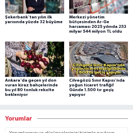
Şekerbank'tan yılın ilk
Merkezi yönetim
yarısında yüzde 32 büyüme
bütçesinden Ar-Ge
harcaması 2025 yılında 253
milyar 544 milyon TL oldu
Ankara'da geçen yıl don
Cilvegözü Sınır Kapısı'nda
vuran kiraz bahçelerinde
yoğun ticaret trafiği!
bu yıl 80 tonluk rekolte
Günde 1.500 tır geçiş
bekleniyor
yapıyor
Yorumlar