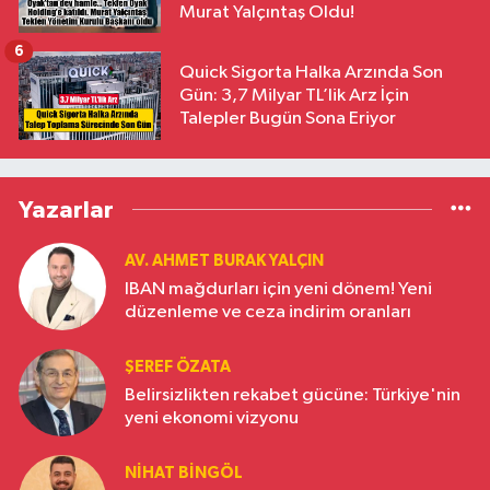
Murat Yalçıntaş Oldu!
6
Quick Sigorta Halka Arzında Son
Gün: 3,7 Milyar TL’lik Arz İçin
Talepler Bugün Sona Eriyor
Yazarlar
AV. AHMET BURAK YALÇIN
IBAN mağdurları için yeni dönem! Yeni
düzenleme ve ceza indirim oranları
ŞEREF ÖZATA
Belirsizlikten rekabet gücüne: Türkiye'nin
yeni ekonomi vizyonu
NIHAT BINGÖL