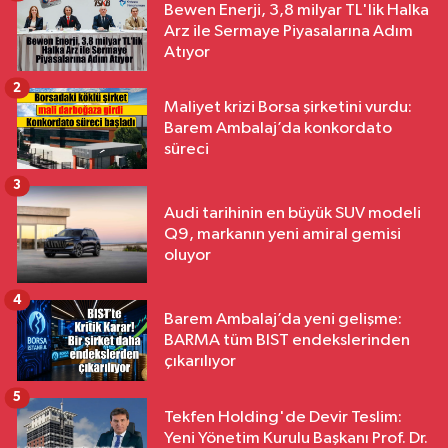
Bewen Enerji, 3,8 milyar TL'lik Halka
Arz ile Sermaye Piyasalarına Adım
Atıyor
2
Maliyet krizi Borsa şirketini vurdu:
Barem Ambalaj’da konkordato
süreci
3
Audi tarihinin en büyük SUV modeli
Q9, markanın yeni amiral gemisi
oluyor
4
Barem Ambalaj’da yeni gelişme:
BARMA tüm BIST endekslerinden
çıkarılıyor
5
Tekfen Holding'de Devir Teslim:
Yeni Yönetim Kurulu Başkanı Prof. Dr.