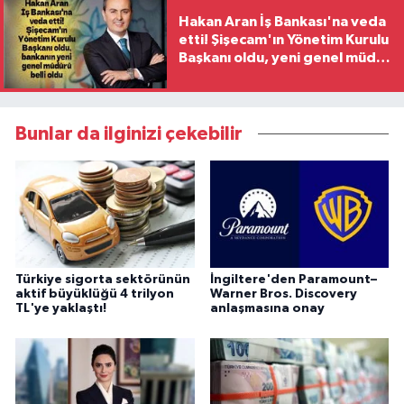
Hakan Aran İş Bankası'na veda
etti! Şişecam'ın Yönetim Kurulu
Başkanı oldu, yeni genel müdür
belli oldu
Bunlar da ilginizi çekebilir
Türkiye sigorta sektörünün
İngiltere'den Paramount–
aktif büyüklüğü 4 trilyon
Warner Bros. Discovery
TL'ye yaklaştı!
anlaşmasına onay