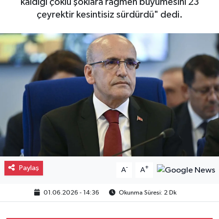
kaldığı çoklu şoklara rağmen büyümesini 23
çeyrektir kesintisiz sürdürdü" dedi.
Gayrimenkul
Spor
Eğitim
Paylaş
-
+
A
A
01.06.2026 - 14:36
Okunma Süresi: 2 Dk