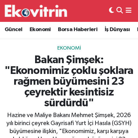
Güncel
Hava Durumu
Güncel
Ekonomi
Borsa Haberleri
İş Dünyası
Ekonomi
Trafik Durumu
EKONOMI
Borsa Haberleri
Süper Lig Puan Durumu ve Fikstür
Bakan Şimşek:
"Ekonomimiz çoklu şoklara
İş Dünyası
Tüm Manşetler
rağmen büyümesini 23
Lojistik
Son Dakika Haberleri
çeyrektir kesintisiz
sürdürdü"
Otovitrin
Haber Arşivi
Hazine ve Maliye Bakanı Mehmet Şimşek, 2026
Asayiş
yılı birinci çeyrek Gayrisafi Yurt İçi Hasıla (GSYH)
büyümesine ilişkin, "Ekonomimiz, karşı karşıya
Magazin