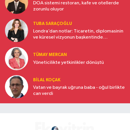
DOA sistemi restoran, kafe ve otellerde
zorunlu oluyor
TUBA SARAÇOĞLU
Londra’dan notlar: Ticaretin, diplomasinin
ve küresel vizyonun başkentinde
Türkiye’nin yükselen gücü
TÜMAY MERCAN
Yöneticilikte yetkinlikler dönüştü
BILAL KOÇAK
Vatan ve bayrak uğruna baba - oğul birlikte
can verdi