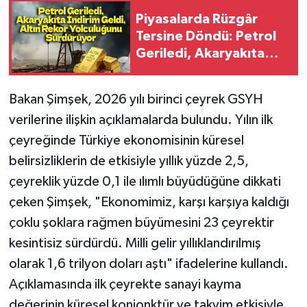
Piyasalarda Rüzgâr
Tersine Döndü: Petrol
Geriledi, Akaryakıta
İndirim Geldi, Altın
Rekor Yolculuğunu
Bakan Şimşek, 2026 yılı birinci çeyrek GSYH
Sürdürüyor
verilerine ilişkin açıklamalarda bulundu. Yılın ilk
çeyreğinde Türkiye ekonomisinin küresel
belirsizliklerin de etkisiyle yıllık yüzde 2,5,
çeyreklik yüzde 0,1 ile ılımlı büyüdüğüne dikkati
çeken Şimşek, "Ekonomimiz, karşı karşıya kaldığı
çoklu şoklara rağmen büyümesini 23 çeyrektir
kesintisiz sürdürdü. Milli gelir yıllıklandırılmış
olarak 1,6 trilyon doları aştı" ifadelerine kullandı.
Açıklamasında ilk çeyrekte sanayi kayma
değerinin küresel konjonktür ve takvim etkisiyle