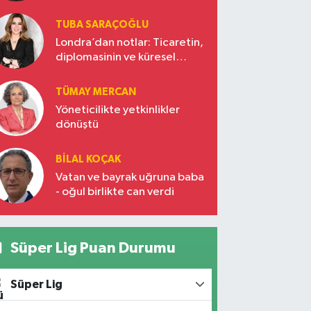
TUBA SARAÇOĞLU
Londra’dan notlar: Ticaretin,
diplomasinin ve küresel
vizyonun başkentinde
Türkiye’nin yükselen gücü
TÜMAY MERCAN
Yöneticilikte yetkinlikler
dönüştü
BILAL KOÇAK
Vatan ve bayrak uğruna baba
- oğul birlikte can verdi
Süper Lig Puan Durumu
Süper Lig