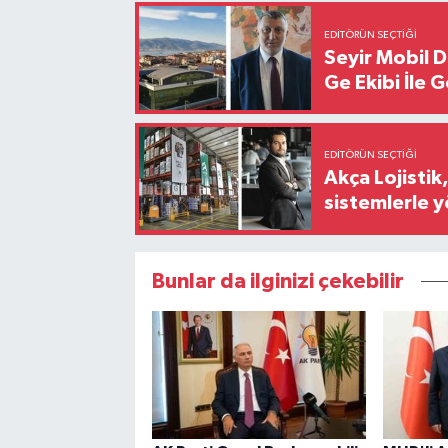
EDITÖRÜN SEÇTIĞI
Seyir Mobil 
Ge Ekibi İle 
EDITÖRÜN SEÇTIĞI
Akça Lojistik
sistemlerle 
Bunlar da ilginizi çekebilir