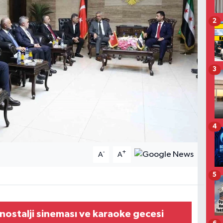
2
3
4
-
+
A
A
5
ostalji sineması ve karaoke gecesi