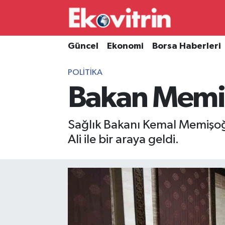
Güncel
Hava Durumu
Güncel
Ekonomi
Borsa Haberleri
Ekonomi
Trafik Durumu
POLITIKA
Bakan Memi
Borsa Haberleri
Süper Lig Puan Durumu ve Fikstür
İş Dünyası
Tüm Manşetler
Sağlık Bakanı Kemal Memişoğ
Ali ile bir araya geldi.
Lojistik
Son Dakika Haberleri
Otovitrin
Haber Arşivi
Asayiş
Magazin