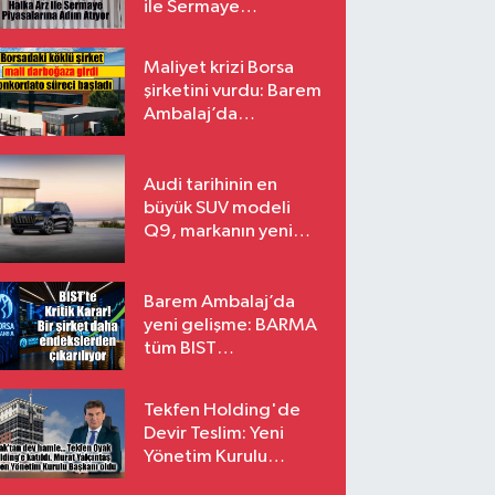
ile Sermaye
Piyasalarına Adım
Atıyor
Maliyet krizi Borsa
şirketini vurdu: Barem
Ambalaj’da
konkordato süreci
Audi tarihinin en
büyük SUV modeli
Q9, markanın yeni
amiral gemisi oluyor
Barem Ambalaj’da
yeni gelişme: BARMA
tüm BIST
endekslerinden
çıkarılıyor
Tekfen Holding'de
Devir Teslim: Yeni
Yönetim Kurulu
Başkanı Prof. Dr. Murat