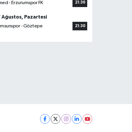
ed - Erzurumspor FK
21:30
7 Ağustos, Pazartesi
msunspor - Göztepe
21:30