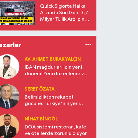
Yalçıntaş Oldu!
Quick Sigorta Halka
Arzında Son Gün: 3,7
Milyar TL’lik Arz İçin
Talepler Bugün Sona
Eriyor
azarlar
AV. AHMET BURAK YALÇIN
IBAN mağdurları için yeni
dönem! Yeni düzenleme ve
ceza indirim oranları
ŞEREF ÖZATA
Belirsizlikten rekabet
gücüne: Türkiye'nin yeni
ekonomi vizyonu
NIHAT BINGÖL
DOA sistemi restoran, kafe
ve otellerde zorunlu oluyor