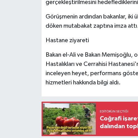
gerçekleştirilmesini hedeflediklerin
Görüşmenin ardından bakanlar, iki ülk
döken mutabakat zaptına imza attı
Hastane ziyareti
Bakan el-Ali ve Bakan Memişoğlu, ort
Hastalıkları ve Cerrahisi Hastanesi'
inceleyen heyet, performans göster
hizmetleri hakkında bilgi aldı.
EDITÖRÜN SEÇTIĞI
Coğrafi işare
dalından top