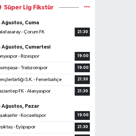
Süper Lig Fikstür
4 Ağustos, Cuma
latasaray - Çorum FK
21:30
5 Ağustos, Cumartesi
nyaspor - Rizespor
19:00
sımpaşa - Trabzonspor
19:00
nçlerbirliği S.K. - Fenerbahçe
21:30
ziantep FK - Alanyaspor
21:30
6 Ağustos, Pazar
şakşehir - Kocaelispor
19:00
şiktaş - Eyüpspor
21:30