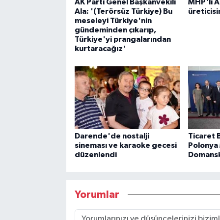
AK Parti Genel Başkanvekili
MHP'li 
Ala: '(Terörsüz Türkiye) Bu
üreticis
meseleyi Türkiye'nin
gündeminden çıkarıp,
Türkiye'yi prangalarından
kurtaracağız'
Darende'de nostalji
Ticaret 
sineması ve karaoke gecesi
Polonya 
düzenlendi
Domanski
Yorumlar