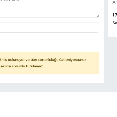
Am
1
Sa
tmiş bulunuyor ve tüm sorumluluğu üstleniyorsunuz.
 şekilde sorumlu tutulamaz.