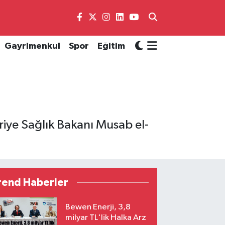
Gayrimenkul
Spor
Eğitim
iye Sağlık Bakanı Musab el-
rend Haberler
Bewen Enerji, 3,8
milyar TL'lik Halka Arz