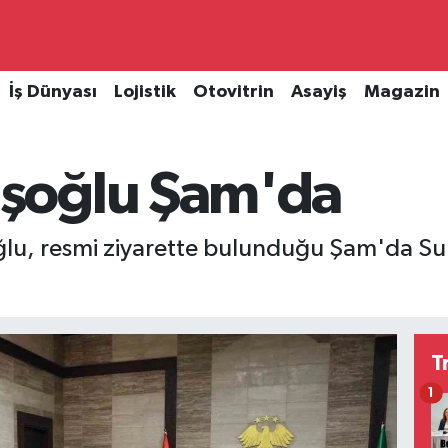
İş Dünyası
Lojistik
Otovitrin
Asayiş
Magazin
şoğlu Şam'da
lu, resmi ziyarette bulunduğu Şam'da Sur
T
1