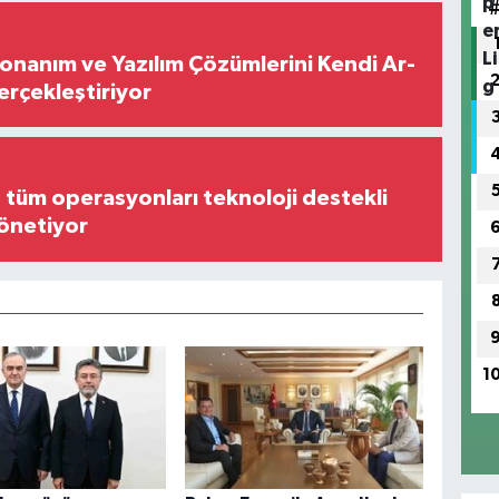
Donanım ve Yazılım Çözümlerini Kendi Ar-
Gerçekleştiriyor
, tüm operasyonları teknoloji destekli
yönetiyor
1