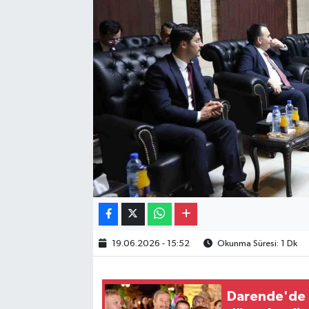
Gayrimenkul
Spor
Eğitim
19.06.2026 - 15:52
Okunma Süresi: 1 Dk
Darende'de n