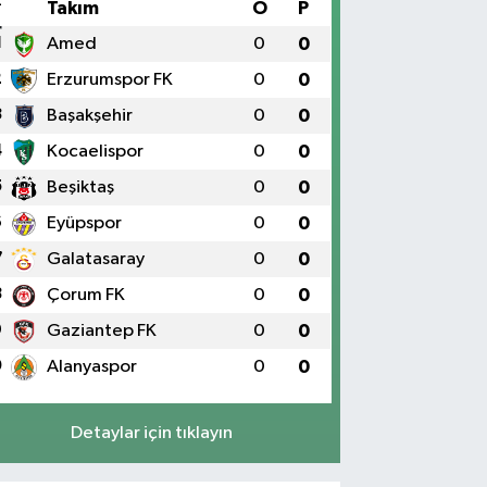
#
Takım
O
P
1
Amed
0
0
2
Erzurumspor FK
0
0
3
Başakşehir
0
0
4
Kocaelispor
0
0
5
Beşiktaş
0
0
6
Eyüpspor
0
0
7
Galatasaray
0
0
8
Çorum FK
0
0
9
Gaziantep FK
0
0
0
Alanyaspor
0
0
Detaylar için tıklayın