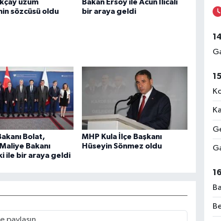
Akçay üzüm
Bakan Ersoy ile Acun Ilıcalı
inin sözcüsü oldu
bir araya geldi
1
Ga
1
Ko
Ka
Ge
Bakanı Bolat,
MHP Kula İlçe Başkanı
Maliye Bakanı
Hüseyin Sönmez oldu
Ga
 ile bir araya geldi
1
Ba
Be