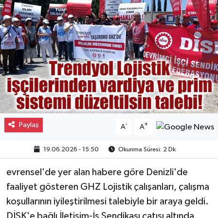
Gayrimenkul
Spor
Eğitim
Paylaş
-
+
A
A
19.06.2026 - 15:50
Okunma Süresi: 2 Dk
evrensel'de yer alan habere göre Denizli'de
faaliyet gösteren GHZ Lojistik çalışanları, çalışma
koşullarının iyileştirilmesi talebiyle bir araya geldi.
DİSK'e bağlı İletişim-İş Sendikası çatısı altında