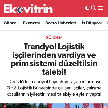
Güncel
Hava Durumu
Güncel
Ekonomi
Borsa Haberleri
İş Dünyası
Ekonomi
Trafik Durumu
GÜNDEM
Borsa Haberleri
Süper Lig Puan Durumu ve Fikstür
Trendyol Lojistik
işçilerinden vardiya ve
İş Dünyası
Tüm Manşetler
prim sistemi düzeltilsin
Lojistik
Son Dakika Haberleri
talebi!
Otovitrin
Haber Arşivi
Denizli’de Trendyol Lojistik’in taşeron firması
GHZ Lojistik bünyesinde çalışan işçiler, çalışma
Asayiş
koşullarının iyileştirilmesi talebiyle eylem yaptı!
Magazin