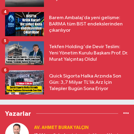
4
Barem Ambalaj’da yeni gelişme:
BARMA tüm BIST endekslerinden
çıkarılıyor
5
Tekfen Holding'de Devir Teslim:
Yeni Yönetim Kurulu Başkanı Prof. Dr.
Murat Yalçıntaş Oldu!
6
Quick Sigorta Halka Arzında Son
Gün: 3,7 Milyar TL’lik Arz İçin
Talepler Bugün Sona Eriyor
Yazarlar
AV. AHMET BURAK YALÇIN