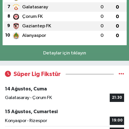
7
Galatasaray
0
0
8
Çorum FK
0
0
9
Gaziantep FK
0
0
10
Alanyaspor
0
0
Detaylar için tıklayın
Süper Lig Fikstür
14 Ağustos, Cuma
Galatasaray - Çorum FK
21:30
15 Ağustos, Cumartesi
Konyaspor - Rizespor
19:00