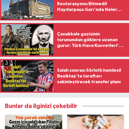
Restorasyonu Bitmedi!
Haydarpaşa Garı'nda Neler
Yaşanıyor?
Çanakkale gazisinin
torunundan göklere uzanan
gurur: Türk Hava Kuvvetleri’nin
ilk kadın generali oldu
Salah sonrası Sörloth hamlesi!
Beşiktaş'ta taraftarı
sakinleştirecek transfer planı
Bunlar da ilginizi çekebilir