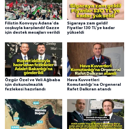
Filistin Konvoyu Adana'da
Sigaraya zam geldi!
coşkuyla karşılandı! Gazze
Fiyatlar 130 TL’ye kadar
için destek mesajları verildi
yükseldi
Özgür Özel ve Veli Ağbaba
Hava Kuvvetleri
için dokunulmazlık
Komutanlığı'na Orgeneral
fezlekesi hazırlandı
Rafet Dalkıran atandı