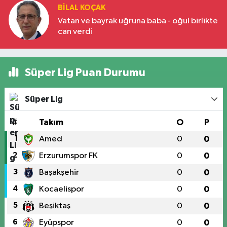
BILAL KOÇAK
Vatan ve bayrak uğruna baba - oğul birlikte
can verdi
Süper Lig Puan Durumu
Süper Lig
#
Takım
O
P
1
Amed
0
0
2
Erzurumspor FK
0
0
3
Başakşehir
0
0
4
Kocaelispor
0
0
5
Beşiktaş
0
0
6
Eyüpspor
0
0