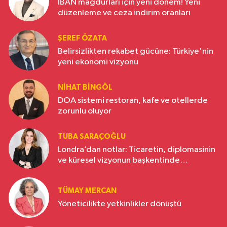
IBAN mağdurları için yeni dönem! Yeni
düzenleme ve ceza indirim oranları
ŞEREF ÖZATA
Belirsizlikten rekabet gücüne: Türkiye'nin
yeni ekonomi vizyonu
NIHAT BINGÖL
DOA sistemi restoran, kafe ve otellerde
zorunlu oluyor
TUBA SARAÇOĞLU
Londra’dan notlar: Ticaretin, diplomasinin
ve küresel vizyonun başkentinde
Türkiye’nin yükselen gücü
TÜMAY MERCAN
Yöneticilikte yetkinlikler dönüştü