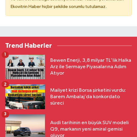
Ekovitrin Haber hiçbir şekilde sorumlu tutulamaz.
Trend Haberler
1
Bewen Enerji, 3,8 milyar TL'lik Halka
Arz ile Sermaye Piyasalarına Adım
Atıyor
2
Maliyet krizi Borsa şirketini vurdu:
Barem Ambalaj’da konkordato
süreci
3
Audi tarihinin en büyük SUV modeli
Q9, markanın yeni amiral gemisi
oluyor