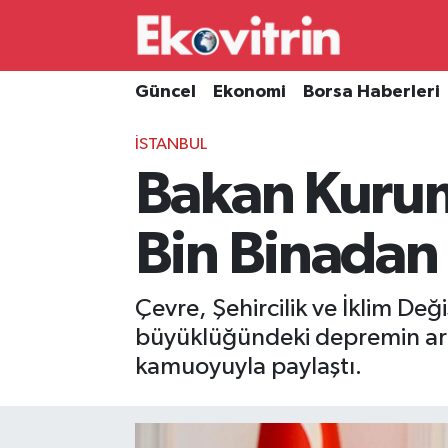
Güncel
Hava Durumu
Güncel
Ekonomi
Borsa Haberleri
Ekonomi
Trafik Durumu
İSTANBUL
Bakan Kurum
Borsa Haberleri
Süper Lig Puan Durumu ve Fikstür
İş Dünyası
Tüm Manşetler
Bin Binadan 
Lojistik
Son Dakika Haberleri
Çevre, Şehircilik ve İklim De
Otovitrin
Haber Arşivi
büyüklüğündeki depremin ardın
kamuoyuyla paylaştı.
Asayiş
Magazin