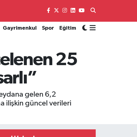
Gayrimenkul
Spor
Eğitim
celenen 25
arlı”
 meydana gelen 6,2
lişkin güncel verileri