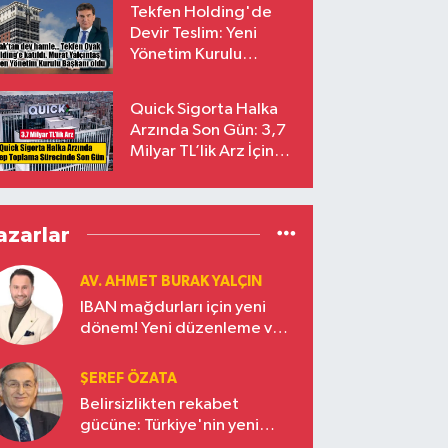
Tekfen Holding'de
Devir Teslim: Yeni
Yönetim Kurulu
Başkanı Prof. Dr. Murat
Yalçıntaş Oldu!
Quick Sigorta Halka
Arzında Son Gün: 3,7
Milyar TL’lik Arz İçin
Talepler Bugün Sona
Eriyor
azarlar
AV. AHMET BURAK YALÇIN
IBAN mağdurları için yeni
dönem! Yeni düzenleme ve
ceza indirim oranları
ŞEREF ÖZATA
Belirsizlikten rekabet
gücüne: Türkiye'nin yeni
ekonomi vizyonu