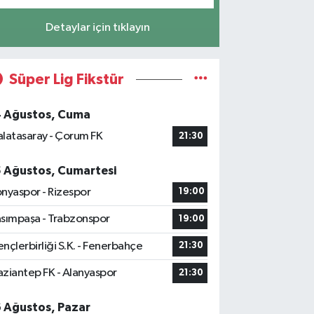
Detaylar için tıklayın
Süper Lig Fikstür
4 Ağustos, Cuma
latasaray - Çorum FK
21:30
5 Ağustos, Cumartesi
nyaspor - Rizespor
19:00
sımpaşa - Trabzonspor
19:00
nçlerbirliği S.K. - Fenerbahçe
21:30
ziantep FK - Alanyaspor
21:30
6 Ağustos, Pazar