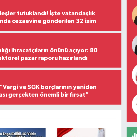
şler tutuklandı! İşte vatandaşlık
nda cezaevine gönderilen 32 isim
lığı ihracatçıların önünü açıyor: 80
ektörel pazar raporu hazırlandı
"Vergi ve SGK borçlarının yeniden
ası gerçekten önemli bir fırsat"