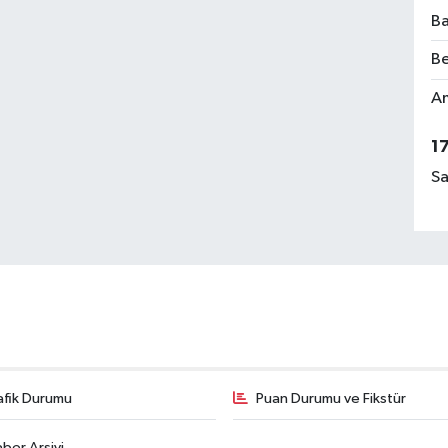
Ba
Be
Am
1
Sa
afik Durumu
Puan Durumu ve Fikstür
ber Arşivi