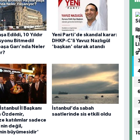
nşa Edildi, 10 Yıldır
Yeni Parti'de skandal karar:
syonu Bitmedi!
DHKP-C'li Yavuz Nazlıgül
aşa Garı'nda Neler
'başkan' olarak atandı
r?
İstanbul İl Başkanı
İstanbul’da sabah
h Özdemir,
saatlerinde sis etkili oldu
ze katılımlar sadece
nin değil,
nin büyümesidir'
1