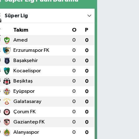
Süper Lig
#
Takım
O
P
1
Amed
0
0
2
Erzurumspor FK
0
0
3
Başakşehir
0
0
4
Kocaelispor
0
0
5
Beşiktaş
0
0
6
Eyüpspor
0
0
7
Galatasaray
0
0
8
Çorum FK
0
0
9
Gaziantep FK
0
0
0
Alanyaspor
0
0