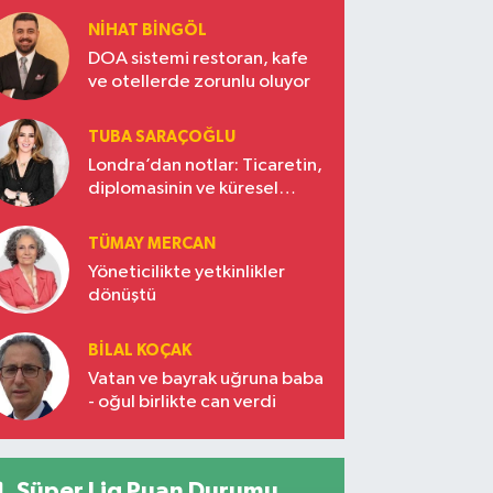
NIHAT BINGÖL
DOA sistemi restoran, kafe
ve otellerde zorunlu oluyor
TUBA SARAÇOĞLU
Londra’dan notlar: Ticaretin,
diplomasinin ve küresel
vizyonun başkentinde
Türkiye’nin yükselen gücü
TÜMAY MERCAN
Yöneticilikte yetkinlikler
dönüştü
BILAL KOÇAK
Vatan ve bayrak uğruna baba
- oğul birlikte can verdi
Süper Lig Puan Durumu