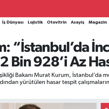
İş Dünyası
Lojistik
Otovitrin
Asayiş
Magazin
: “İstanbul’da İn
2 Bin 928’i Az Has
ğişikliği Bakanı Murat Kurum, İstanbul’da
dan yürütülen hasar tespit çalışmalarına i