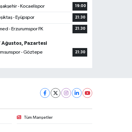
şakşehir - Kocaelispor
19:00
şiktaş - Eyüpspor
21:30
ed - Erzurumspor FK
21:30
7 Ağustos, Pazartesi
msunspor - Göztepe
21:30
Tüm Manşetler