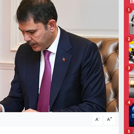
T
1
2
3
4
-
+
A
A
5