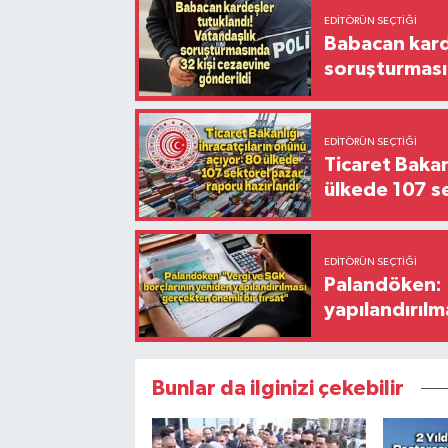
EDITÖRÜN SEÇTIĞI
Babacan karde
soruşturması
EDITÖRÜN SEÇTIĞI
Ticaret Bakan
ülkede 107 s
EDITÖRÜN SEÇTIĞI
Palandöken: 
yapılandırılm
Bunlar da ilginizi çekebilir