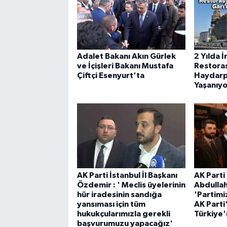
Adalet Bakanı Akın Gürlek
2 Yılda İ
ve İçişleri Bakanı Mustafa
Restora
Çiftçi Esenyurt'ta
Haydarp
Yaşanıyo
AK Parti İstanbul İl Başkanı
AK Parti 
Özdemir : ' Meclis üyelerinin
Abdulla
hür iradesinin sandığa
'Partimi
yansıması için tüm
AK Parti'
hukukçularımızla gerekli
Türkiye'
başvurumuzu yapacağız'