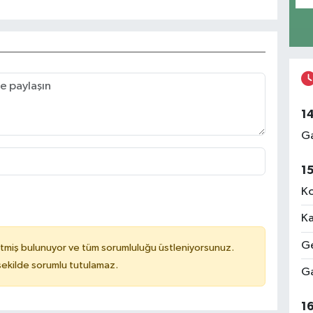
1
Ga
1
Ko
Ka
Ge
tmiş bulunuyor ve tüm sorumluluğu üstleniyorsunuz.
 şekilde sorumlu tutulamaz.
Ga
1