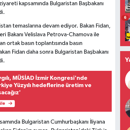
 ziyareti kapsamında Bulgaristan Başbakanı
i.
6
ristan temaslarına devam ediyor. Bakan Fidan,
eri Bakanı Velislava Petrova-Chamova ile
an ortak basın toplantısında basın
 Bakan Fidan daha sonra Bulgaristan Başbakanı
Y
i.
aygılı, MÜSİAD İzmir Kongresi'nde
rkiye Yüzyılı hedeflerine üretim ve
şacağız'
üle
psamında Bulgaristan Cumhurbaşkanı İliyana