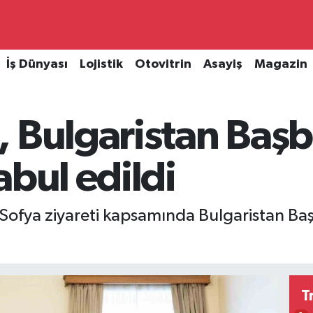
İş Dünyası
Lojistik
Otovitrin
Asayiş
Magazin
, Bulgaristan Baş
abul edildi
, Sofya ziyareti kapsamında Bulgaristan 
T