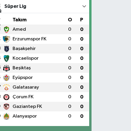
Süper Lig
#
Takım
O
P
1
Amed
0
0
2
Erzurumspor FK
0
0
3
Başakşehir
0
0
4
Kocaelispor
0
0
5
Beşiktaş
0
0
6
Eyüpspor
0
0
7
Galatasaray
0
0
8
Çorum FK
0
0
9
Gaziantep FK
0
0
0
Alanyaspor
0
0