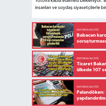
Yotova kabul edilmesi bekleniyor. Ba
insanları ve soydaş siyasetçilerle bi
EDITÖRÜN SEÇTIĞI
Babacan karde
soruşturması
EDITÖRÜN SEÇTIĞI
Ticaret Bakan
ülkede 107 s
EDITÖRÜN SEÇTIĞI
Palandöken: 
yapılandırılm