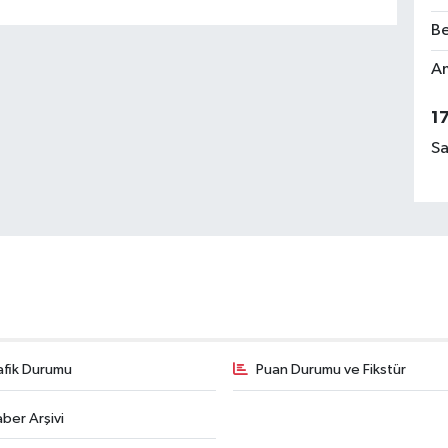
Be
Am
1
Sa
afik Durumu
Puan Durumu ve Fikstür
ber Arşivi