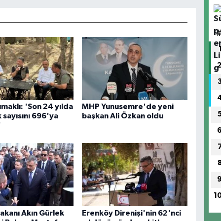
maklı: 'Son 24 yılda
MHP Yunusemre'de yeni
k sayısını 696'ya
başkan Ali Özkan oldu
'
1
akanı Akın Gürlek
Erenköy Direnişi'nin 62'nci