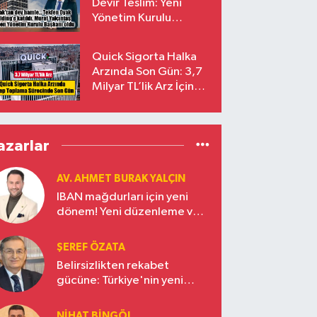
Devir Teslim: Yeni
Yönetim Kurulu
Başkanı Prof. Dr. Murat
Yalçıntaş Oldu!
Quick Sigorta Halka
Arzında Son Gün: 3,7
Milyar TL’lik Arz İçin
Talepler Bugün Sona
Eriyor
azarlar
AV. AHMET BURAK YALÇIN
IBAN mağdurları için yeni
dönem! Yeni düzenleme ve
ceza indirim oranları
ŞEREF ÖZATA
Belirsizlikten rekabet
gücüne: Türkiye'nin yeni
ekonomi vizyonu
NIHAT BINGÖL