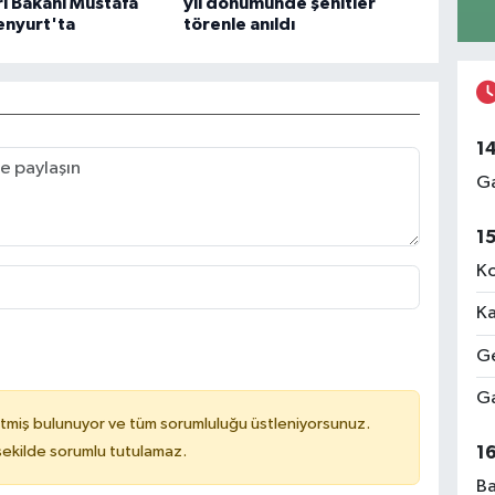
eri Bakanı Mustafa
yıl dönümünde şehitler
senyurt'ta
törenle anıldı
1
Ga
1
Ko
Ka
Ge
Ga
tmiş bulunuyor ve tüm sorumluluğu üstleniyorsunuz.
1
 şekilde sorumlu tutulamaz.
Ba