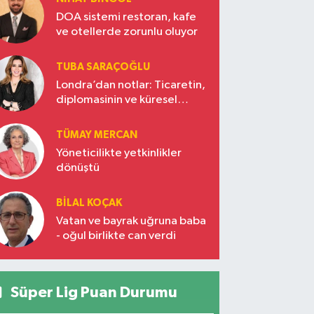
DOA sistemi restoran, kafe
ve otellerde zorunlu oluyor
TUBA SARAÇOĞLU
Londra’dan notlar: Ticaretin,
diplomasinin ve küresel
vizyonun başkentinde
Türkiye’nin yükselen gücü
TÜMAY MERCAN
Yöneticilikte yetkinlikler
dönüştü
BILAL KOÇAK
Vatan ve bayrak uğruna baba
- oğul birlikte can verdi
Süper Lig Puan Durumu