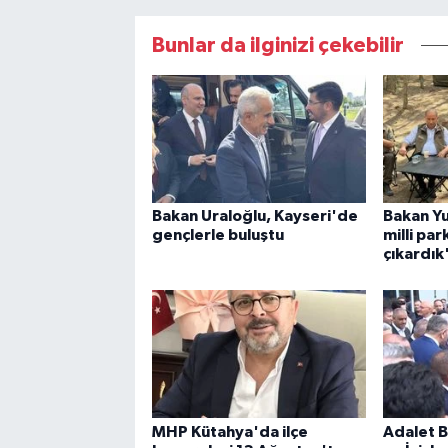
Bunlar da ilginizi çekebilir
Bakan Uraloğlu, Kayseri'de
Bakan Yu
gençlerle buluştu
milli par
çıkardık
MHP Kütahya'da ilçe
Adalet B