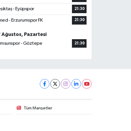
şiktaş - Eyüpspor
21:30
ed - Erzurumspor FK
21:30
7 Ağustos, Pazartesi
msunspor - Göztepe
21:30
Tüm Manşetler