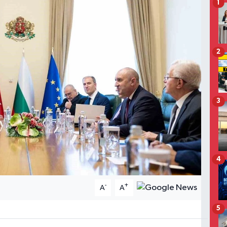
1
2
3
4
-
+
A
A
5