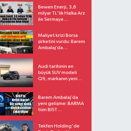
Bewen Enerji, 3,8
milyar TL'lik Halka Arz
ile Sermaye
Piyasalarına Adım
Atıyor
Maliyet krizi Borsa
şirketini vurdu: Barem
Ambalaj’da
konkordato süreci
Audi tarihinin en
büyük SUV modeli
Q9, markanın yeni
amiral gemisi oluyor
Barem Ambalaj’da
yeni gelişme: BARMA
tüm BIST
endekslerinden
çıkarılıyor
Tekfen Holding'de