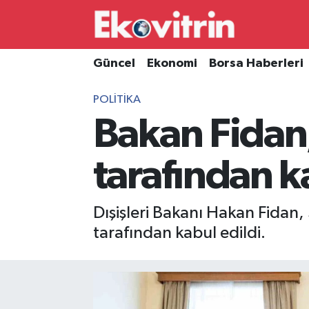
Güncel
Hava Durumu
Güncel
Ekonomi
Borsa Haberleri
Ekonomi
Trafik Durumu
POLITIKA
Bakan Fidan
Borsa Haberleri
Süper Lig Puan Durumu ve Fikstür
İş Dünyası
Tüm Manşetler
tarafından k
Lojistik
Son Dakika Haberleri
Dışişleri Bakanı Hakan Fidan
Otovitrin
Haber Arşivi
tarafından kabul edildi.
Asayiş
Magazin