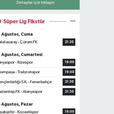
Detaylar için tıklayın
Süper Lig Fikstür
4 Ağustos, Cuma
latasaray - Çorum FK
21:30
5 Ağustos, Cumartesi
nyaspor - Rizespor
19:00
sımpaşa - Trabzonspor
19:00
nçlerbirliği S.K. - Fenerbahçe
21:30
ziantep FK - Alanyaspor
21:30
6 Ağustos, Pazar
şakşehir - Kocaelispor
19:00