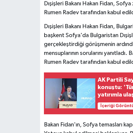
Dışişleri Bakanı Hakan Fidan, Sofya
Rumen Radev tarafından kabul edild
Dışişleri Bakanı Hakan Fidan, Bulga
başkent Sofya'da Bulgaristan Dışişl
gerçekleştirdiği görüşmenin ardınd
mensuplarının sorularını yanıtladı.
Rumen Radev tarafından kabul edild
AK Partili S
konuştu: 'Tü
yatırımla ula
İçeriği Görünt
Bakan Fidan'ın, Sofya temasları ka