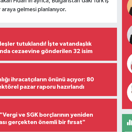
kan Fidan'ın ayrıca, Bulgaristan'daki Türk iş
r araya gelmesi planlanıyor.
şler tutuklandı! İşte vatandaşlık
nda cezaevine gönderilen 32 isim
lığı ihracatçıların önünü açıyor: 80
ektörel pazar raporu hazırlandı
"Vergi ve SGK borçlarının yeniden
ası gerçekten önemli bir fırsat"