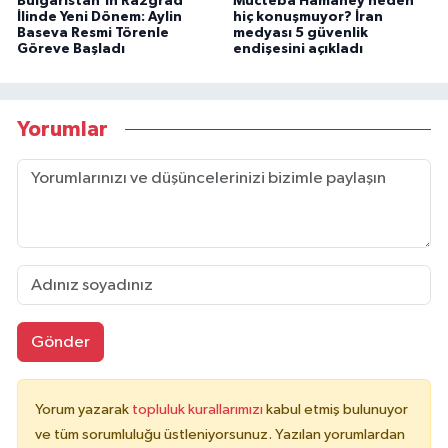
Bulgaristan'ın Razgrad
Mücteba Hamaney neden
İlinde Yeni Dönem: Aylin
hiç konuşmuyor? İran
Baseva Resmi Törenle
medyası 5 güvenlik
Göreve Başladı
endişesini açıkladı
Yorumlar
Gönder
Yorum yazarak
topluluk kurallarımızı
kabul etmiş bulunuyor
ve tüm sorumluluğu üstleniyorsunuz. Yazılan yorumlardan