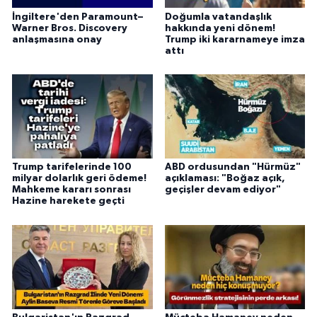
İngiltere'den Paramount–
Doğumla vatandaşlık
Warner Bros. Discovery
hakkında yeni dönem!
anlaşmasına onay
Trump iki kararnameye imza
attı
Trump tarifelerinde 100
ABD ordusundan "Hürmüz"
milyar dolarlık geri ödeme!
açıklaması: "Boğaz açık,
Mahkeme kararı sonrası
geçişler devam ediyor"
Hazine harekete geçti