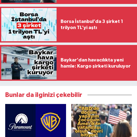
Borsa İstanbul’da 3 şirket 1
trilyon TL’yi aştı
Baykar’dan havacılıkta yeni
hamle: Kargo şirketi kuruluyor
Bunlar da ilginizi çekebilir