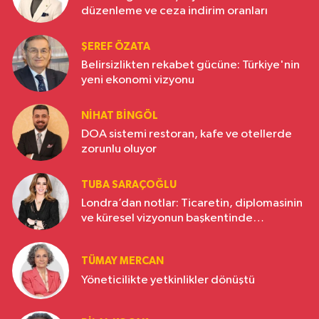
düzenleme ve ceza indirim oranları
ŞEREF ÖZATA
Belirsizlikten rekabet gücüne: Türkiye'nin
yeni ekonomi vizyonu
NIHAT BINGÖL
DOA sistemi restoran, kafe ve otellerde
zorunlu oluyor
TUBA SARAÇOĞLU
Londra’dan notlar: Ticaretin, diplomasinin
ve küresel vizyonun başkentinde
Türkiye’nin yükselen gücü
TÜMAY MERCAN
Yöneticilikte yetkinlikler dönüştü