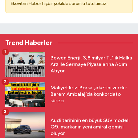
Ekovitrin Haber hiçbir şekilde sorumlu tutulamaz.
Trend Haberler
1
Bewen Enerji, 3,8 milyar TL'lik Halka
Arz ile Sermaye Piyasalarına Adım
Atıyor
2
Maliyet krizi Borsa şirketini vurdu:
Barem Ambalaj’da konkordato
süreci
3
Audi tarihinin en büyük SUV modeli
Q9, markanın yeni amiral gemisi
oluyor