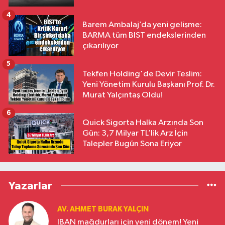
4
Barem Ambalaj’da yeni gelişme:
BARMA tüm BIST endekslerinden
çıkarılıyor
5
Tekfen Holding'de Devir Teslim:
Yeni Yönetim Kurulu Başkanı Prof. Dr.
Murat Yalçıntaş Oldu!
6
Quick Sigorta Halka Arzında Son
Gün: 3,7 Milyar TL’lik Arz İçin
Talepler Bugün Sona Eriyor
Yazarlar
AV. AHMET BURAK YALÇIN
IBAN mağdurları için yeni dönem! Yeni