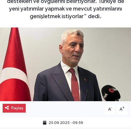
destekleri ve övgülerini belirtiyorlar. Türkiye’de
yeni yatırımlar yapmak ve mevcut yatırımlarını
Gayrimenkul
genişletmek istiyorlar” dedi.
Spor
Eğitim
Paylaş
-
+
A
A
25.09.2025 - 09:59