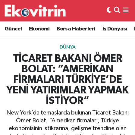
Güncel
Hava Durumu
Güncel
Ekonomi
Borsa Haberleri
İş Dünyası
Ekonomi
Trafik Durumu
DÜNYA
Borsa Haberleri
Süper Lig Puan Durumu ve Fikstür
TİCARET BAKANI ÖMER
BOLAT: “AMERİKAN
İş Dünyası
Tüm Manşetler
FİRMALARI TÜRKİYE’DE
Lojistik
Son Dakika Haberleri
YENİ YATIRIMLAR YAPMAK
İSTİYOR”
Otovitrin
Haber Arşivi
New York’da temaslarda bulunan Ticaret Bakanı
Asayiş
Ömer Bolat, “Amerikan firmaları, Türkiye
ekonomisinin istikrarına, gelişme trendine olan
Magazin