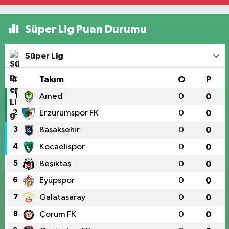
Süper Lig Puan Durumu
Süper Lig
#
Takım
O
P
1
Amed
0
0
2
Erzurumspor FK
0
0
3
Başakşehir
0
0
4
Kocaelispor
0
0
5
Beşiktaş
0
0
6
Eyüpspor
0
0
7
Galatasaray
0
0
8
Çorum FK
0
0