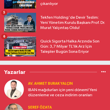
çıkarılıyor
5
Tekfen Holding'de Devir Teslim:
Yeni Yönetim Kurulu Başkanı Prof. Dr.
Murat Yalçıntaş Oldu!
6
Quick Sigorta Halka Arzında Son
Gün: 3,7 Milyar TL’lik Arz İçin
Talepler Bugün Sona Eriyor
Yazarlar
AV. AHMET BURAK YALÇIN
IBAN mağdurları için yeni dönem! Yeni
düzenleme ve ceza indirim oranları
ŞEREF ÖZATA