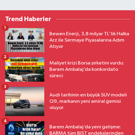
Trend Haberler
1
Bewen Enerji, 3,8 milyar TL'lik Halka
Arz ile Sermaye Piyasalarına Adım
Atıyor
2
Maliyet krizi Borsa şirketini vurdu:
Barem Ambalaj’da konkordato
süreci
3
Audi tarihinin en büyük SUV modeli
Q9, markanın yeni amiral gemisi
oluyor
4
Barem Ambalaj’da yeni gelişme:
BARMA tüm BIST endekslerinden