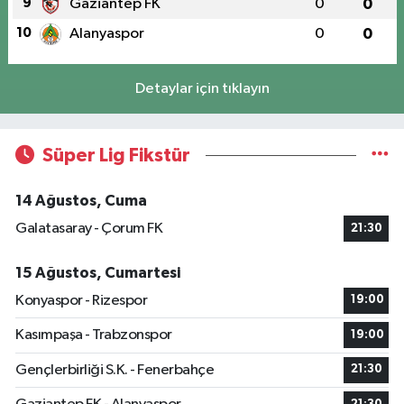
9
Gaziantep FK
0
0
10
Alanyaspor
0
0
Detaylar için tıklayın
Süper Lig Fikstür
14 Ağustos, Cuma
Galatasaray - Çorum FK
21:30
15 Ağustos, Cumartesi
Konyaspor - Rizespor
19:00
Kasımpaşa - Trabzonspor
19:00
Gençlerbirliği S.K. - Fenerbahçe
21:30