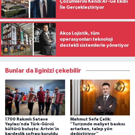
Çözümlerini Kendi Ar-Ge Ekibi
İle Gerçekleştiriyor
Akça Lojistik, tüm
operasyonları teknoloji
destekli sistemlerle yönetiyor
Bunlar da ilginizi çekebilir
1700 Rakımlı Satave
Mahmut Sefa Çelik:
Yaylası’nda Türk-Gürcü
"Turizmde maliyet baskısı
kültürü buluştu: Artvin’in
artarken, talep yön
kardeşlik sofrası kuruldu
değiştiriyor”