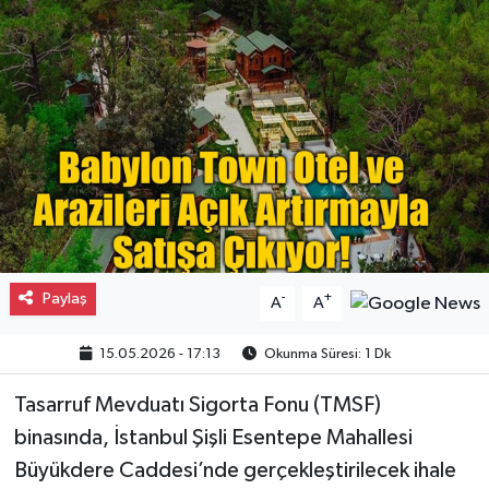
Gayrimenkul
Spor
Eğitim
Paylaş
-
+
A
A
15.05.2026 - 17:13
Okunma Süresi: 1 Dk
Tasarruf Mevduatı Sigorta Fonu (TMSF)
binasında, İstanbul Şişli Esentepe Mahallesi
Büyükdere Caddesi’nde gerçekleştirilecek ihale