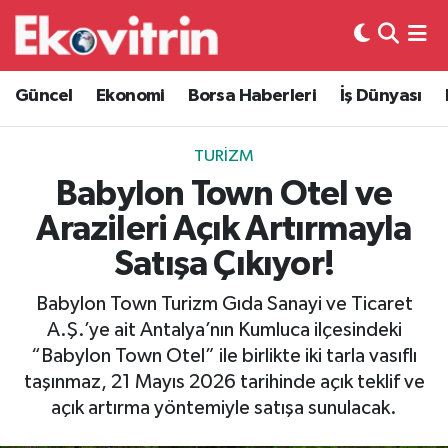
Güncel
Hava Durumu
Güncel
Ekonomi
Borsa Haberleri
İş Dünyası
Ekonomi
Trafik Durumu
TURIZM
Borsa Haberleri
Süper Lig Puan Durumu ve Fikstür
Babylon Town Otel ve
Arazileri Açık Artırmayla
İş Dünyası
Tüm Manşetler
Satışa Çıkıyor!
Lojistik
Son Dakika Haberleri
Babylon Town Turizm Gıda Sanayi ve Ticaret
A.Ş.’ye ait Antalya’nın Kumluca ilçesindeki
Otovitrin
Haber Arşivi
“Babylon Town Otel” ile birlikte iki tarla vasıflı
taşınmaz, 21 Mayıs 2026 tarihinde açık teklif ve
Asayiş
açık artırma yöntemiyle satışa sunulacak.
Magazin