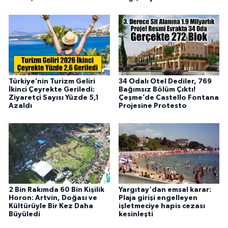
Türkiye’nin Turizm Geliri
34 Odalı Otel Dediler, 769
İkinci Çeyrekte Geriledi:
Bağımsız Bölüm Çıktı!
Ziyaretçi Sayısı Yüzde 5,1
Çeşme’de Castello Fontana
Azaldı
Projesine Protesto
2 Bin Rakımda 60 Bin Kişilik
Yargıtay'dan emsal karar:
Horon: Artvin, Doğası ve
Plaja girişi engelleyen
Kültürüyle Bir Kez Daha
işletmeciye hapis cezası
Büyüledi
kesinleşti