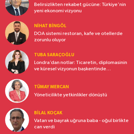
Belirsizlikten rekabet gücüne: Türkiye'nin
yeni ekonomi vizyonu
NIHAT BINGÖL
DOA sistemi restoran, kafe ve otellerde
zorunlu oluyor
TUBA SARAÇOĞLU
Londra’dan notlar: Ticaretin, diplomasinin
ve küresel vizyonun başkentinde
Türkiye’nin yükselen gücü
TÜMAY MERCAN
Yöneticilikte yetkinlikler dönüştü
BILAL KOÇAK
Vatan ve bayrak uğruna baba - oğul birlikte
can verdi