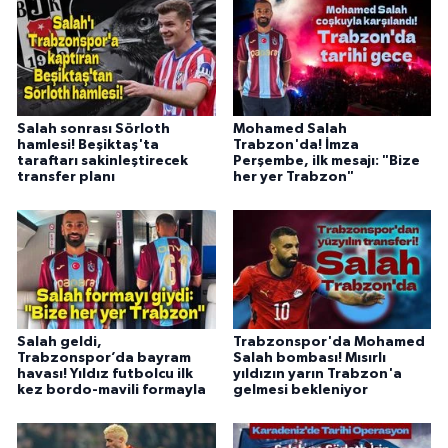
Salah sonrası Sörloth
Mohamed Salah
hamlesi! Beşiktaş'ta
Trabzon'da! İmza
taraftarı sakinleştirecek
Perşembe, ilk mesajı: "Bize
transfer planı
her yer Trabzon"
Salah geldi,
Trabzonspor'da Mohamed
Trabzonspor’da bayram
Salah bombası! Mısırlı
havası! Yıldız futbolcu ilk
yıldızın yarın Trabzon'a
kez bordo-mavili formayla
gelmesi bekleniyor