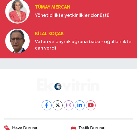
TÜMAY MERCAN
Yöneticilikte yetkinlikler dönüştü
BILAL KOÇAK
Vatan ve bayrak uğruna baba - oğul birlikte
can verdi
Hava Durumu
Trafik Durumu