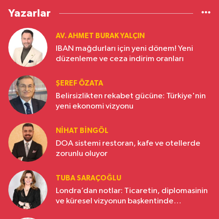
Yazarlar
AV. AHMET BURAK YALÇIN
IBAN mağdurları için yeni dönem! Yeni
düzenleme ve ceza indirim oranları
ŞEREF ÖZATA
Belirsizlikten rekabet gücüne: Türkiye'nin
yeni ekonomi vizyonu
NIHAT BINGÖL
DOA sistemi restoran, kafe ve otellerde
zorunlu oluyor
TUBA SARAÇOĞLU
Londra’dan notlar: Ticaretin, diplomasinin
ve küresel vizyonun başkentinde
Türkiye’nin yükselen gücü