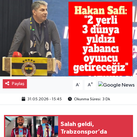
Gayrimenkul
Spor
Eğitim
Paylaş
-
+
A
A
31.05.2026 - 15:45
Okunma Süresi: 3 Dk
Salah geldi,
Trabzonspor’da