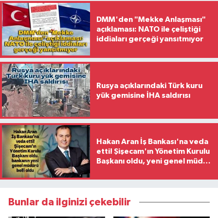
DMM'den "Mekke Anlaşması"
açıklaması: NATO ile çeliştiği
iddiaları gerçeği yansıtmıyor
Rusya açıklarındaki Türk kuru
yük gemisine İHA saldırısı
Hakan Aran İş Bankası'na veda
etti! Şişecam'ın Yönetim Kurulu
Başkanı oldu, yeni genel müdür
belli oldu
Bunlar da ilginizi çekebilir