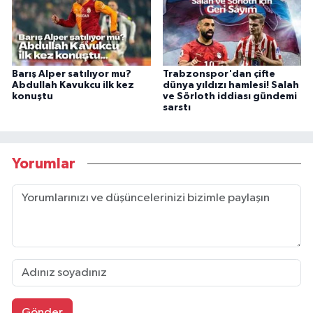
Barış Alper satılıyor mu?
Trabzonspor'dan çifte
Abdullah Kavukcu ilk kez
dünya yıldızı hamlesi! Salah
konuştu
ve Sörloth iddiası gündemi
sarstı
Yorumlar
Gönder