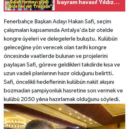
bayram havası! Yıldız
futbolcu ilk kez bordo-
mavili formayla
Fenerbahçe Başkan Adayı Hakan Safi, seçim
çalışmaları kapsamında Antalya'da bir otelde
kongre üyeleri ve delegelerle buluştu. Kulübün
geleceğine yön verecek olan tarihi kongre
öncesinde vaatlerde bulunan ve projelerini
paylaşan Safi, göreve geldikleri takdirde kısa ve
uzun vadeli planlarının hazır olduğunu belirtti.
Safi, öncelikli hedeflerinin kulübün nakit akışını
bozmadan şampiyonluk hasretine son vermek ve
kulübü 2050 yılına hazırlamak olduğunu söyledi.