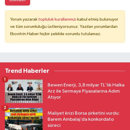
Yorum yazarak
topluluk kurallarımızı
kabul etmiş bulunuyor
ve tüm sorumluluğu üstleniyorsunuz. Yazılan yorumlardan
Ekovitrin Haber hiçbir şekilde sorumlu tutulamaz.
Trend Haberler
1
Bewen Enerji, 3,8 milyar TL'lik Halka
Arz ile Sermaye Piyasalarına Adım
Atıyor
2
Maliyet krizi Borsa şirketini vurdu:
Barem Ambalaj’da konkordato
süreci