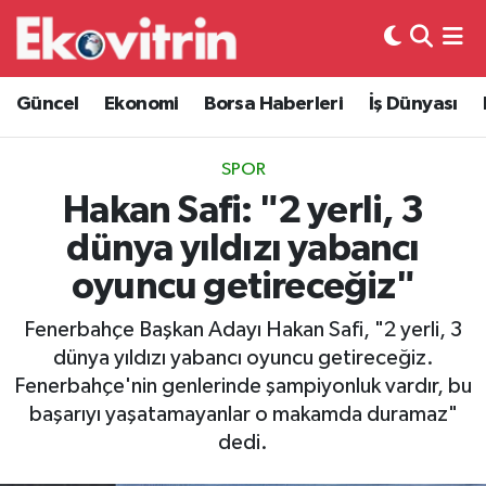
Güncel
Hava Durumu
Güncel
Ekonomi
Borsa Haberleri
İş Dünyası
Ekonomi
Trafik Durumu
SPOR
Borsa Haberleri
Süper Lig Puan Durumu ve Fikstür
Hakan Safi: "2 yerli, 3
dünya yıldızı yabancı
İş Dünyası
Tüm Manşetler
oyuncu getireceğiz"
Lojistik
Son Dakika Haberleri
Fenerbahçe Başkan Adayı Hakan Safi, "2 yerli, 3
dünya yıldızı yabancı oyuncu getireceğiz.
Otovitrin
Haber Arşivi
Fenerbahçe'nin genlerinde şampiyonluk vardır, bu
başarıyı yaşatamayanlar o makamda duramaz"
Asayiş
dedi.
Magazin