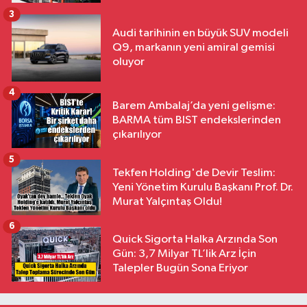
3
Audi tarihinin en büyük SUV modeli
Q9, markanın yeni amiral gemisi
oluyor
4
Barem Ambalaj’da yeni gelişme:
BARMA tüm BIST endekslerinden
çıkarılıyor
5
Tekfen Holding'de Devir Teslim:
Yeni Yönetim Kurulu Başkanı Prof. Dr.
Murat Yalçıntaş Oldu!
6
Quick Sigorta Halka Arzında Son
Gün: 3,7 Milyar TL’lik Arz İçin
Talepler Bugün Sona Eriyor