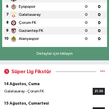
6
Eyüpspor
0
0
7
Galatasaray
0
0
8
Çorum FK
0
0
9
Gaziantep FK
0
0
10
Alanyaspor
0
0
Detaylar için tıklayın
Süper Lig Fikstür
14 Ağustos, Cuma
Galatasaray - Çorum FK
21:30
15 Ağustos, Cumartesi