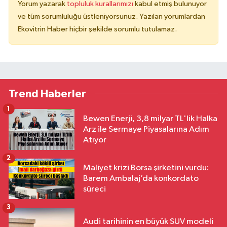
Yorum yazarak
topluluk kurallarımızı
kabul etmiş bulunuyor
ve tüm sorumluluğu üstleniyorsunuz. Yazılan yorumlardan
Ekovitrin Haber hiçbir şekilde sorumlu tutulamaz.
Trend Haberler
1
Bewen Enerji, 3,8 milyar TL'lik Halka
Arz ile Sermaye Piyasalarına Adım
Atıyor
2
Maliyet krizi Borsa şirketini vurdu:
Barem Ambalaj’da konkordato
süreci
3
Audi tarihinin en büyük SUV modeli