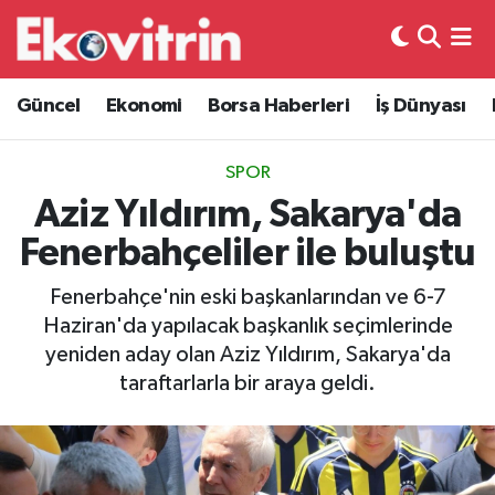
Güncel
Hava Durumu
Güncel
Ekonomi
Borsa Haberleri
İş Dünyası
Ekonomi
Trafik Durumu
SPOR
Borsa Haberleri
Süper Lig Puan Durumu ve Fikstür
Aziz Yıldırım, Sakarya'da
Fenerbahçeliler ile buluştu
İş Dünyası
Tüm Manşetler
Fenerbahçe'nin eski başkanlarından ve 6-7
Lojistik
Son Dakika Haberleri
Haziran'da yapılacak başkanlık seçimlerinde
yeniden aday olan Aziz Yıldırım, Sakarya'da
Otovitrin
Haber Arşivi
taraftarlarla bir araya geldi.
Asayiş
Magazin