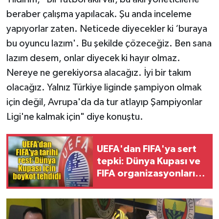
beraber çalışma yapılacak. Şu anda inceleme
yapıyorlar zaten. Neticede diyecekler ki ‘buraya
bu oyuncu lazım'. Bu şekilde çözeceğiz. Ben sana
lazım desem, onlar diyecek ki hayır olmaz.
Nereye ne gerekiyorsa alacağız. İyi bir takım
olacağız. Yalnız Türkiye liginde şampiyon olmak
için değil, Avrupa'da da tur atlayıp Şampiyonlar
Ligi'ne kalmak için" diye konuştu.
UEFA'dan FIFA'ya sert
tepki: Dünya Kupası ve
FIFA organizasyonları
için boykot resti