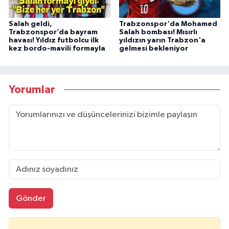
Salah geldi,
Trabzonspor'da Mohamed
Trabzonspor’da bayram
Salah bombası! Mısırlı
havası! Yıldız futbolcu ilk
yıldızın yarın Trabzon'a
kez bordo-mavili formayla
gelmesi bekleniyor
Yorumlar
Gönder