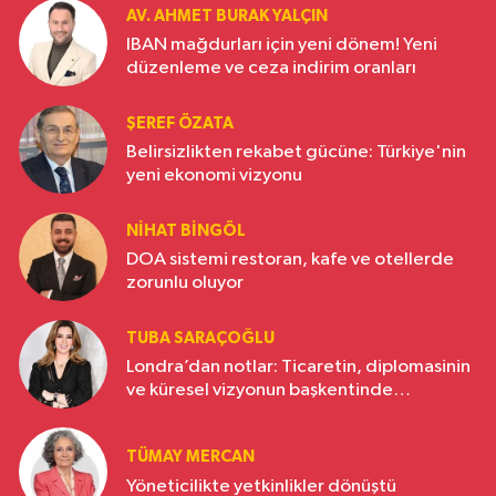
AV. AHMET BURAK YALÇIN
IBAN mağdurları için yeni dönem! Yeni
düzenleme ve ceza indirim oranları
ŞEREF ÖZATA
Belirsizlikten rekabet gücüne: Türkiye'nin
yeni ekonomi vizyonu
NIHAT BINGÖL
DOA sistemi restoran, kafe ve otellerde
zorunlu oluyor
TUBA SARAÇOĞLU
Londra’dan notlar: Ticaretin, diplomasinin
ve küresel vizyonun başkentinde
Türkiye’nin yükselen gücü
TÜMAY MERCAN
Yöneticilikte yetkinlikler dönüştü