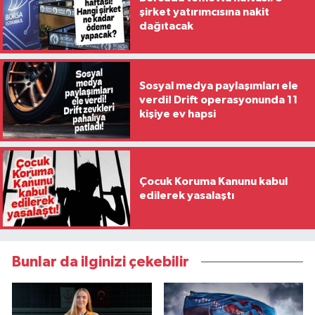
şirket yatırımcısına nakit
dağıtacak
Sosyal medya paylaşımları ele
verdi! Drift operasyonunda 11
kişiye ev hapsi
Çocuk Koruma Kanunu kabul
edilerek yasalaştı
Bunlar da ilginizi çekebilir