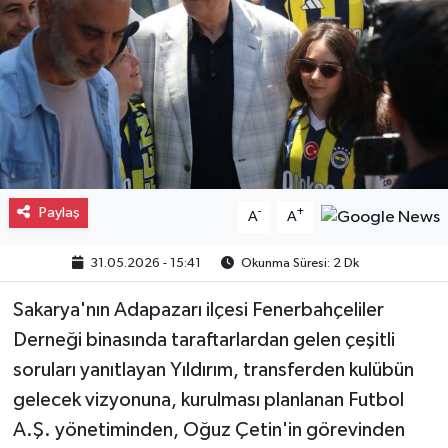
Gayrimenkul
Spor
Eğitim
Paylaş
-
+
A
A
31.05.2026 - 15:41
Okunma Süresi: 2 Dk
Sakarya'nın Adapazarı ilçesi Fenerbahçeliler
Derneği binasında taraftarlardan gelen çeşitli
soruları yanıtlayan Yıldırım, transferden kulübün
gelecek vizyonuna, kurulması planlanan Futbol
A.Ş. yönetiminden, Oğuz Çetin'in görevinden