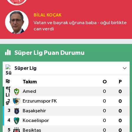
BILAL KOÇAK
Vatan ve bayrak uğruna baba - oğul birlikte
can verdi
Süper Lig Puan Durumu
Süper Lig
#
Takım
O
P
1
Amed
0
0
2
Erzurumspor FK
0
0
3
Başakşehir
0
0
4
Kocaelispor
0
0
5
Beşiktaş
0
0