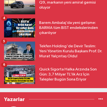
Q9, markanın yeni amiral gemisi
oluyor
4
Barem Ambalaj’da yeni gelişme:
BARMA tüm BIST endekslerinden
çıkarılıyor
5
Tekfen Holding'de Devir Teslim:
Yeni Yönetim Kurulu Başkanı Prof. Dr.
Murat Yalçıntaş Oldu!
6
Quick Sigorta Halka Arzında Son
Gün: 3,7 Milyar TL’lik Arz İçin
Talepler Bugün Sona Eriyor
Yazarlar