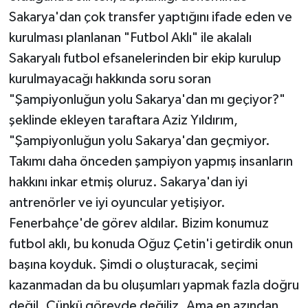
Sakarya'dan çok transfer yaptığını ifade eden ve
kurulması planlanan "Futbol Aklı" ile akalalı
Sakaryalı futbol efsanelerinden bir ekip kurulup
kurulmayacağı hakkında soru soran
"Şampiyonluğun yolu Sakarya'dan mı geçiyor?"
şeklinde ekleyen taraftara Aziz Yıldırım,
"Şampiyonluğun yolu Sakarya'dan geçmiyor.
Takımı daha önceden şampiyon yapmış insanların
hakkını inkar etmiş oluruz. Sakarya'dan iyi
antrenörler ve iyi oyuncular yetişiyor.
Fenerbahçe'de görev aldılar. Bizim konumuz
futbol aklı, bu konuda Oğuz Çetin'i getirdik onun
başına koyduk. Şimdi o oluşturacak, seçimi
kazanmadan da bu oluşumları yapmak fazla doğru
değil. Çünkü görevde değiliz. Ama en azından