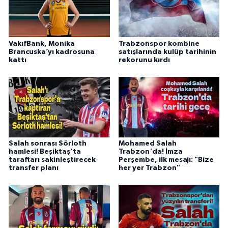
VakıfBank, Monika
Trabzonspor kombine
Brancuska’yı kadrosuna
satışlarında kulüp tarihinin
kattı
rekorunu kırdı
Salah sonrası Sörloth
Mohamed Salah
hamlesi! Beşiktaş'ta
Trabzon'da! İmza
taraftarı sakinleştirecek
Perşembe, ilk mesajı: "Bize
transfer planı
her yer Trabzon"