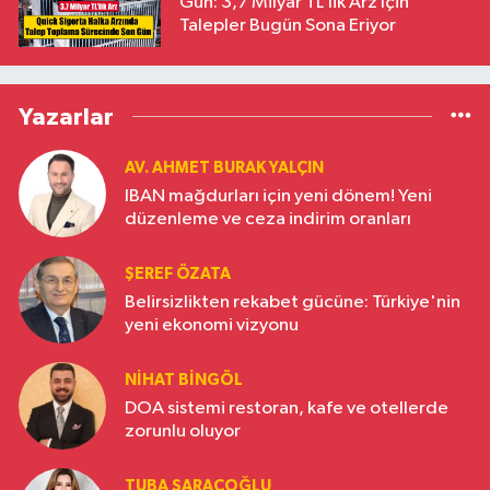
Gün: 3,7 Milyar TL’lik Arz İçin
Talepler Bugün Sona Eriyor
Yazarlar
AV. AHMET BURAK YALÇIN
IBAN mağdurları için yeni dönem! Yeni
düzenleme ve ceza indirim oranları
ŞEREF ÖZATA
Belirsizlikten rekabet gücüne: Türkiye'nin
yeni ekonomi vizyonu
NIHAT BINGÖL
DOA sistemi restoran, kafe ve otellerde
zorunlu oluyor
TUBA SARAÇOĞLU