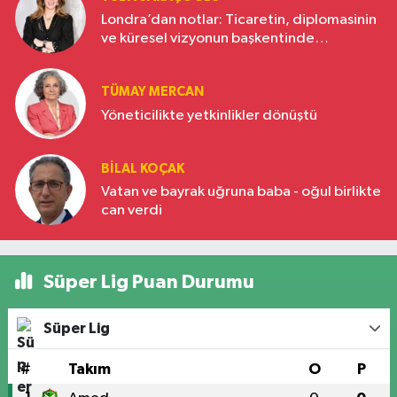
Londra’dan notlar: Ticaretin, diplomasinin
ve küresel vizyonun başkentinde
Türkiye’nin yükselen gücü
TÜMAY MERCAN
Yöneticilikte yetkinlikler dönüştü
BILAL KOÇAK
Vatan ve bayrak uğruna baba - oğul birlikte
can verdi
Süper Lig Puan Durumu
Süper Lig
#
Takım
O
P