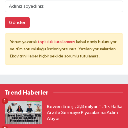
Gönder
Yorum yazarak
topluluk kurallarımızı
kabul etmiş bulunuyor
ve tüm sorumluluğu üstleniyorsunuz. Yazılan yorumlardan
Ekovitrin Haber hiçbir şekilde sorumlu tutulamaz.
Trend Haberler
1
Bewen Enerji, 3,8 milyar TL'lik Halka
Arz ile Sermaye Piyasalarına Adım
Atıyor