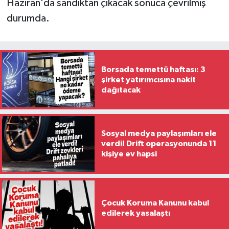
Haziran'da sandıktan çıkacak sonuca çevrilmiş
durumda.
Borsada temettü haftası: 3
şirket yatırımcısına nakit
dağıtacak
Sosyal medya paylaşımları ele
verdi! Drift operasyonunda 11
kişiye ev hapsi
Çocuk Koruma Kanunu kabul
edilerek yasalaştı