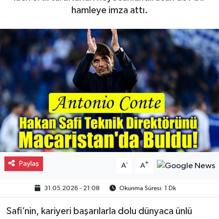
hamleye imza attı.
Gayrimenkul
Spor
Eğitim
Paylaş
-
+
A
A
31.05.2026 - 21:08
Okunma Süresi: 1 Dk
Safi’nin, kariyeri başarılarla dolu dünyaca ünlü