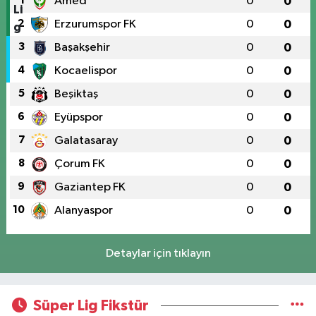
1
Amed
0
0
2
Erzurumspor FK
0
0
3
Başakşehir
0
0
4
Kocaelispor
0
0
5
Beşiktaş
0
0
6
Eyüpspor
0
0
7
Galatasaray
0
0
8
Çorum FK
0
0
9
Gaziantep FK
0
0
10
Alanyaspor
0
0
Detaylar için tıklayın
Süper Lig Fikstür