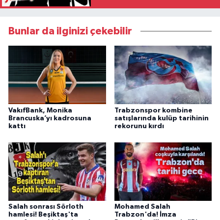
Bunlar da ilginizi çekebilir
VakıfBank, Monika
Trabzonspor kombine
Brancuska’yı kadrosuna
satışlarında kulüp tarihinin
kattı
rekorunu kırdı
Salah sonrası Sörloth
Mohamed Salah
hamlesi! Beşiktaş'ta
Trabzon'da! İmza