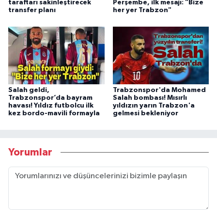
taraftarı sakinleştirecek
Perşembe, ilk mesajı: "Bize
transfer planı
her yer Trabzon"
Salah geldi,
Trabzonspor'da Mohamed
Trabzonspor’da bayram
Salah bombası! Mısırlı
havası! Yıldız futbolcu ilk
yıldızın yarın Trabzon'a
kez bordo-mavili formayla
gelmesi bekleniyor
Yorumlar