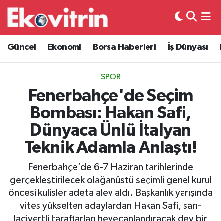
Güncel
Hava Durumu
Güncel
Ekonomi
Borsa Haberleri
İş Dünyası
Ekonomi
Trafik Durumu
SPOR
Borsa Haberleri
Süper Lig Puan Durumu ve Fikstür
Fenerbahçe'de Seçim
Bombası: Hakan Safi,
İş Dünyası
Tüm Manşetler
Dünyaca Ünlü İtalyan
Lojistik
Son Dakika Haberleri
Teknik Adamla Anlaştı!
Otovitrin
Haber Arşivi
Fenerbahçe’de 6-7 Haziran tarihlerinde
gerçekleştirilecek olağanüstü seçimli genel kurul
Asayiş
öncesi kulisler adeta alev aldı. Başkanlık yarışında
vites yükselten adaylardan Hakan Safi, sarı-
Magazin
lacivertli taraftarları heyecanlandıracak dev bir