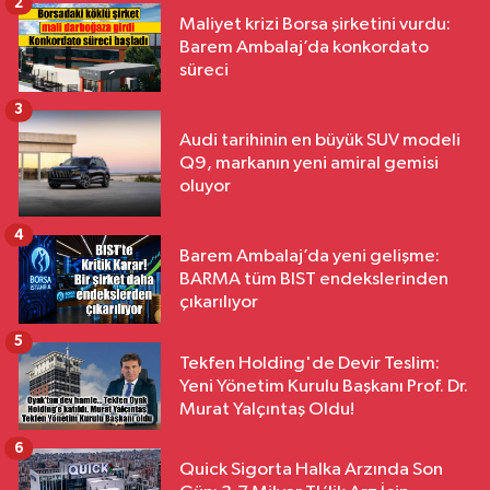
2
Maliyet krizi Borsa şirketini vurdu:
Barem Ambalaj’da konkordato
süreci
3
Audi tarihinin en büyük SUV modeli
Q9, markanın yeni amiral gemisi
oluyor
4
Barem Ambalaj’da yeni gelişme:
BARMA tüm BIST endekslerinden
çıkarılıyor
5
Tekfen Holding'de Devir Teslim:
Yeni Yönetim Kurulu Başkanı Prof. Dr.
Murat Yalçıntaş Oldu!
6
Quick Sigorta Halka Arzında Son